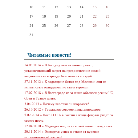
10
11
12
13
14
15
16
17
18
19
20
21
22
23
24
25
26
27
28
29
30
31
Читаемые новости!
14.09.2014 »
В Госдуму внесен законопроект,
устанавливающий запрет на предоставление жилой
недвижимости в аренду без согласия соседей
27.11.2012 »
К годовщине битвы под Москвой: они не
успели стать офицерами, но стали героями
17.07.2018 »
В Волгограде из-за ливня объявлен режим ЧС,
Сочи и Туапсе залило
3.04.2013 »
Почему все-таки он взорвался?
26.10.2012 »
Трехглазая современница динозавров
5.02.2014 »
Посол США в России в конце февраля уйдет со
своего поста
12.04.2010 »
Медведев подписал новый закон о лекарствах
20.11.2014 »
Эксперты: успех в отказе от курения –
мотивированный настрой