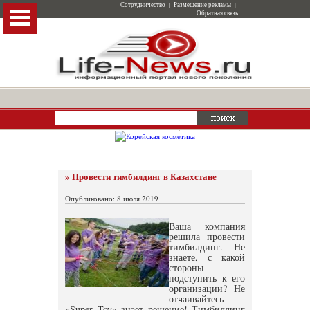
Сотрудничество
|
Размещение рекламы
|
Обратная связь
» Провести тимбилдинг в Казахстане
Опубликовано: 8 июля 2019
Ваша компания
решила провести
тимбилдинг. Не
знаете, с какой
стороны
подступить к его
организации? Не
отчаивайтесь –
«Super Toy» знает решение!
Тимбилдинг