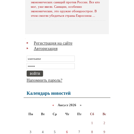
экономических санкций против России. Все кто
мог, уже ввели. Санкции, особенно
экономические, это оружие обоюдоострое. В
этом смогли убедиться страны Евросоюза ...
Регистрация на сайте
Авторизация
Напомнить пароль?
Календарь новостей
«
Август 2026 »
Пн
Вт
Ср
Чт
Пт
Сб
Вс
1
2
3
4
5
6
7
8
9