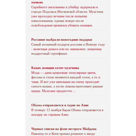
маньяк
Серийного насильника и убийцу задержали в
городе Подольск Московской области. Мужчина
уже проходил лечение после попытки
изнасилования, однако вскоре после
освобождения принялся убивать женщин.
Россияне выбрали новогодние подарки
Самый желанный подарок россиян к Новому году
- наличные деньги или их эквивалент, например
подарочный сертификат.
Каких женщин хотят мужчины
Мода — дама капризная: популярные цвета,
фасоны и стили меняются каждый сезон, а то и
чаще. И вот уже шпилькам на смену приходят
сапоги-казаки, а тугие локоны вытесняют рваные
пряди. Мужские предпочте ...
Обама отправляется в турне по Азии
В четверг 12 ноября Барак Обама отправляется в
поездку по странам Азии.
Черные списки на фоне пестрого Майдана
Наконец-то и Киев принял решение о вводе