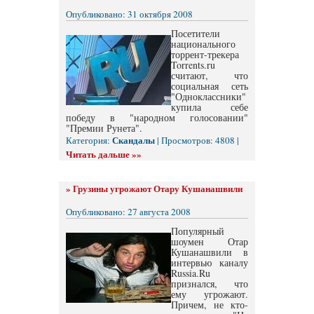
Опубликовано: 31 октября 2008
Посетители
национального
торрент-трекера
Torrents.ru
считают, что
социальная сеть
"Одноклассники"
купила себе
победу в "народном голосовании"
"Премии Рунета".
Скандалы
Категория:
| Просмотров: 4808 |
Читать дальше »»
»
Грузины угрожают Отару Кушанашвили
Опубликовано: 27 августа 2008
Популярный
шоумен Отар
Кушанашвили в
интервью каналу
Russia.Ru
признался, что
ему угрожают.
Причем, не кто-