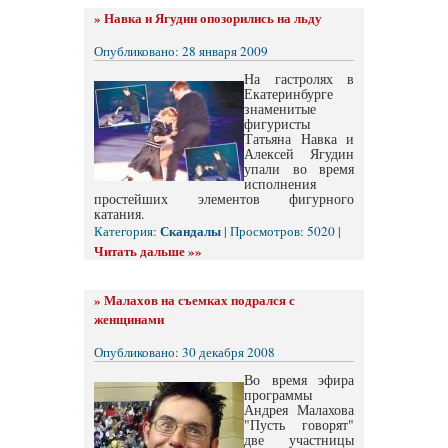
»
Навка и Ягудин опозорились на льду
Опубликовано: 28 января 2009
На гастролях в
Екатеринбурге
знаменитые
фигуристы
Татьяна Навка и
Алексей Ягудин
упали во время
исполнения
простейших элементов фигурного
катания.
Скандалы
Категория:
| Просмотров: 5020 |
Читать дальше »»
»
Малахов на съемках подрался с
женщинами
Опубликовано: 30 декабря 2008
Во время эфира
программы
Андрея Малахова
"Пусть говорят"
две участницы