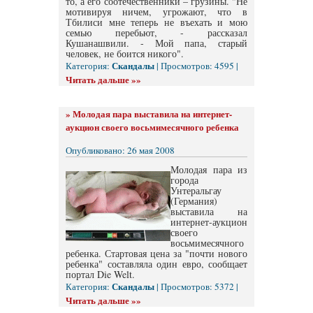
то, а его соотечественники – грузины. "Не
мотивируя ничем, угрожают, что в
Тбилиси мне теперь не въехать и мою
семью перебьют, - рассказал
Кушанашвили. - Мой папа, старый
человек, не боится никого".
Скандалы
Категория:
| Просмотров: 4595 |
Читать дальше »»
»
Молодая пара выставила на интернет-
аукцион своего восьмимесячного ребенка
Опубликовано: 26 мая 2008
Молодая пара из
города
Унтеральгау
(Германия)
выставила на
интернет-аукцион
своего
восьмимесячного
ребенка. Стартовая цена за "почти нового
ребенка" составляла один евро, сообщает
портал Die Welt.
Скандалы
Категория:
| Просмотров: 5372 |
Читать дальше »»