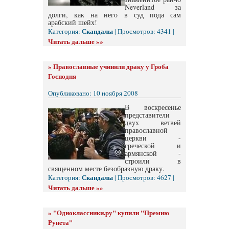
Neverland за
долги, как на него в суд пода сам
арабский шейх!
Скандалы
Категория:
| Просмотров: 4341 |
Читать дальше »»
»
Православные учинили драку у Гроба
Господня
Опубликовано: 10 ноября 2008
В воскресенье
представители
двух ветвей
православной
церкви -
греческой и
армянской -
строили в
священном месте безобразную драку.
Скандалы
Категория:
| Просмотров: 4627 |
Читать дальше »»
»
"Одноклассники.ру" купили "Премию
Рунета"