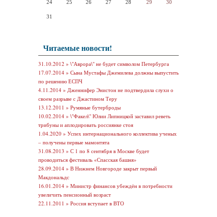
24
25
26
27
28
29
30
31
Читаемые новости!
31.10.2012 »
\"Аврора\" не будет символом Петербурга
17.07.2014 »
Сына Мустафы Джемилева должны выпустить
по решению ЕСПЧ
4.11.2014 »
Дженнифер Энистон не подтвердила слухи о
своем разрыве с Джастином Теру
13.12.2011 »
Румяные бутерброды
10.02.2014 »
\"Факел\" Юлии Липницкой заставил реветь
трибуны и аплодировать россиянке стоя
1.04.2020 »
Успех интернационального коллектива ученых
– получены первые мамонтята
31.08.2013 »
С 1 по 8 сентября в Москве будет
проводиться фестиваль «Спасская башня»
28.09.2014 »
В Нижнем Новгороде закрыт первый
Макдональдс
16.01.2014 »
Министр финансов убеждён в потребности
увеличить пенсионный возраст
22.11.2011 »
Россия вступает в ВТО