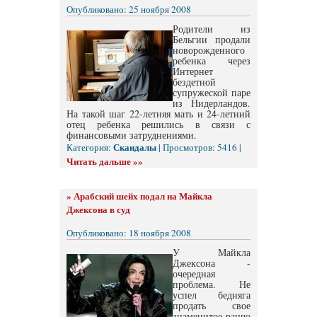
Опубликовано: 25 ноября 2008
Родители из
Бельгии продали
новорожденного
ребенка через
Интернет
бездетной
супружеской паре
из Нидерландов.
На такой шаг 22-летняя мать и 24-летний
отец ребенка решились в связи с
финансовыми затруднениями.
Скандалы
Категория:
| Просмотров: 5416 |
Читать дальше »»
»
Арабский шейх подал на Майкла
Джексона в суд
Опубликовано: 18 ноября 2008
У Майкла
Джексона -
очередная
проблема. Не
успел бедняга
продать свое
знаменитое ранчо