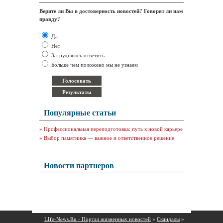
Верите ли Вы в достоверность новостей? Говорят ли нам
правду?
Да
Нет
Затрудняюсь ответить
Больше чем положено мы не узнаем
Популярные статьи
»
Профессиональная переподготовка: путь к новой карьере
»
Выбор памятника — важное и ответственное решение
Новости партнеров
LIfe-News.Ru - Портал жизненных новостей
»
Скандалы
»