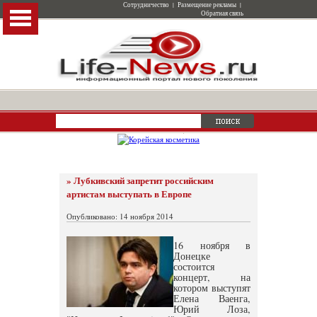
Сотрудничество
|
Размещение рекламы
|
Обратная связь
» Лубкивский запретит российским
артистам выступать в Европе
Опубликовано: 14 ноября 2014
16 ноября в
Донецке
состоится
концерт, на
котором выступят
Елена Ваенга,
Юрий Лоза,