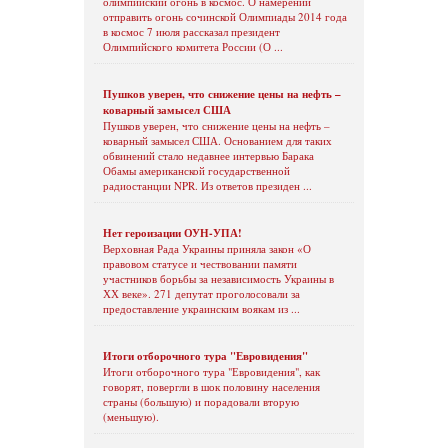
олимпийский огонь в космос. О намерении
отправить огонь сочинской Олимпиады 2014 года
в космос 7 июля рассказал президент
Олимпийского комитета России (О ...
Пушков уверен, что снижение цены на нефть –
коварный замысел США
Пушков уверен, что снижение цены на нефть –
коварный замысел США. Основанием для таких
обвинений стало недавнее интервью Барака
Обамы американской государственной
радиостанции NPR. Из ответов президен ...
Нет героизации ОУН-УПА!
Верховная Рада Украины приняла закон «О
правовом статусе и чествовании памяти
участников борьбы за независимость Украины в
ХХ веке». 271 депутат проголосовали за
предоставление украинским воякам из ...
Итоги отборочного тура "Евровидения"
Итоги отборочного тура "Евровидения", как
говорят, повергли в шок половину населения
страны (большую) и порадовали вторую
(меньшую).