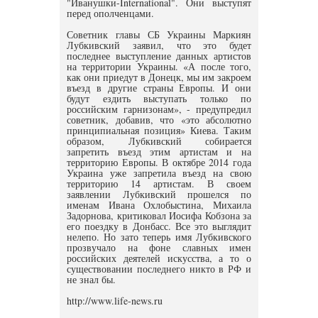
"Иванушки-International". Они выступят
перед ополченцами.
Советник главы СБ Украины Маркиян
Лубкивский заявил, что это будет
последнее выступление данных артистов
на территории Украины. «А после того,
как они приедут в Донецк, мы им закроем
въезд в другие страны Европы. И они
будут ездить выступать только по
российским гарнизонам», - предупредил
советник, добавив, что «это абсолютно
принципиальная позиция» Киева. Таким
образом, Лубкивский собирается
запретить въезд этим артистам и на
территорию Европы. В октябре 2014 года
Украина уже запретила въезд на свою
территорию 14 артистам. В своем
заявлении Лубкивский прошелся по
именам Ивана Охлобыстина, Михаила
Задорнова, критиковал Иосифа Кобзона за
его поездку в Донбасс. Все это выглядит
нелепо. Но зато теперь имя Лубкивского
прозвучало на фоне славных имен
российских деятелей искусства, а то о
существовании последнего никто в РФ и
не знал бы.
http://www.life-news.ru