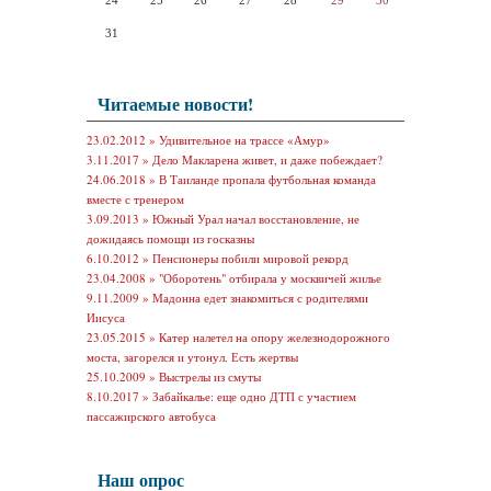
24
25
26
27
28
29
30
31
Читаемые новости!
23.02.2012 »
Удивительное на трассе «Амур»
3.11.2017 »
Дело Макларена живет, и даже побеждает?
24.06.2018 »
В Таиланде пропала футбольная команда
вместе с тренером
3.09.2013 »
Южный Урал начал восстановление, не
дожидаясь помощи из госказны
6.10.2012 »
Пенсионеры побили мировой рекорд
23.04.2008 »
"Оборотень" отбирала у москвичей жилье
9.11.2009 »
Мадонна едет знакомиться с родителями
Иисуса
23.05.2015 »
Катер налетел на опору железнодорожного
моста, загорелся и утонул. Есть жертвы
25.10.2009 »
Выстрелы из смуты
8.10.2017 »
Забайкалье: еще одно ДТП с участием
пассажирского автобуса
Наш опрос