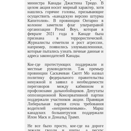
министра Канады Джастина Трюдо. В
целом акция носит мирный характер, хотя
нашлись горячие головы, призывающие
осуществить «канадскую версию штурма
Капитолия». В провинции Онтарио в
колонне заметили флаг ультраправой
организации Proud Boys, которая в
феврале 2021 года в Канаде была
признана в террористической.
Журналисты отметили и рост агрессии,
например, появились злоумышленники,
которые пытались узнать личные данные и
адреса законодателей Канады.
Кое-где протестующих поддержали и
местные руководители. Так премьер
провинции Саскачеван Скотт Мо назвал
политику федерального правительства
ненужной и заявил о необходимости
переговоров между кабмином и
профсоюзами дальнобойщиков. Депутаты
оппозиционной Консервативной партии
поддержали участников акции. Правящая
Либеральная партия сочла требования
водителей «неприемлимыми». Марш
канадских большегрузов поддержали
Илон Маск и Дональд Трамп.
Не все было просто, кое-где на дороге
лежали гвозди и шипы, а ресурс