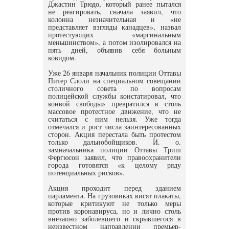
Джастин Трюдо, который ранее пытался
не реагировать, сначала заявил, что
колонна незначительная и «не
представляет взгляды канадцев», назвал
протестующих «маргинальным
меньшинством», а потом изолировался на
пять дней, объявив себя больным
ковидом.
Уже 26 января начальник полиции Оттавы
Питер Слоли на специальном совещании
столичного совета по вопросам
полицейской службы констатировал, что
конвой свободы» превратился в столь
массовое протестное движение, что не
считаться с ним нельзя. Уже тогда
отмечался и рост числа заинтересованных
сторон. Акция перестала быть протестом
только дальнобойщиков. И. о.
замначальника полиции Оттавы Триш
Фергюсон заявил, что правоохранители
города готовятся «к целому ряду
потенциальных рисков».
Акция проходит перед зданием
парламента. На грузовиках висят плакаты,
которые критикуют не только меры
против коронавируса, но и лично столь
внезапно заболевшего и скрывшегося в
неизвестном направлении премьер-