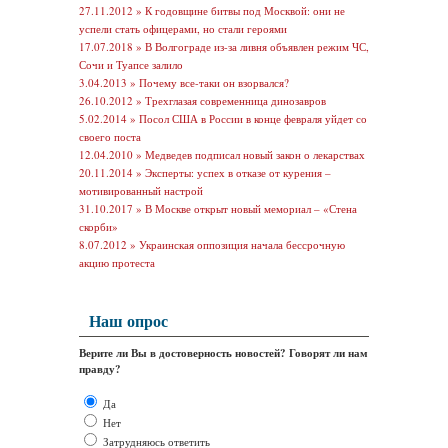
27.11.2012 »
К годовщине битвы под Москвой: они не
успели стать офицерами, но стали героями
17.07.2018 »
В Волгограде из-за ливня объявлен режим ЧС,
Сочи и Туапсе залило
3.04.2013 »
Почему все-таки он взорвался?
26.10.2012 »
Трехглазая современница динозавров
5.02.2014 »
Посол США в России в конце февраля уйдет со
своего поста
12.04.2010 »
Медведев подписал новый закон о лекарствах
20.11.2014 »
Эксперты: успех в отказе от курения –
мотивированный настрой
31.10.2017 »
В Москве открыт новый мемориал – «Стена
скорби»
8.07.2012 »
Украинская оппозиция начала бессрочную
акцию протеста
Наш опрос
Верите ли Вы в достоверность новостей? Говорят ли нам
правду?
Да
Нет
Затрудняюсь ответить