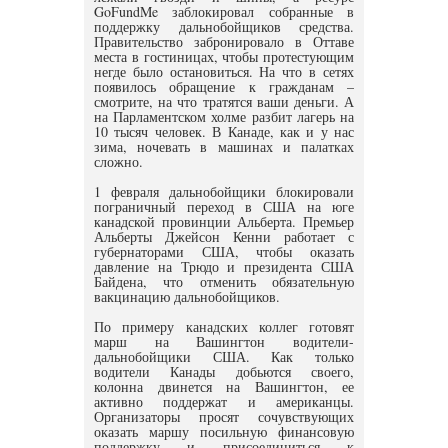
GoFundMe заблокировал собранные в
поддержку дальнобойщиков средства.
Правительство забронировало в Оттаве
места в гостиницах, чтобы протестующим
негде было остановиться. На что в сетях
появилось обращение к гражданам –
смотрите, на что тратятся ваши деньги. А
на Парламентском холме разбит лагерь на
10 тысяч человек. В Канаде, как и у нас
зима, ночевать в машинах и палатках
сложно.
1 февраля дальнобойщики блокировали
пограничный переход в США на юге
канадской провинции Альберта. Премьер
Альберты Джейсон Кенни работает с
губернаторами США, чтобы оказать
давление на Трюдо и президента США
Байдена, что отменить обязательную
вакцинацию дальнобойщиков.
По примеру канадских коллег готовят
марш на Вашингтон водители-
дальнобойщики США. Как только
водители Канады добьются своего,
колонна двинется на Вашингтон, ее
активно поддержат и американцы.
Организаторы просят сочувствующих
оказать маршу посильную финансовую
поддержку и присоединиться к