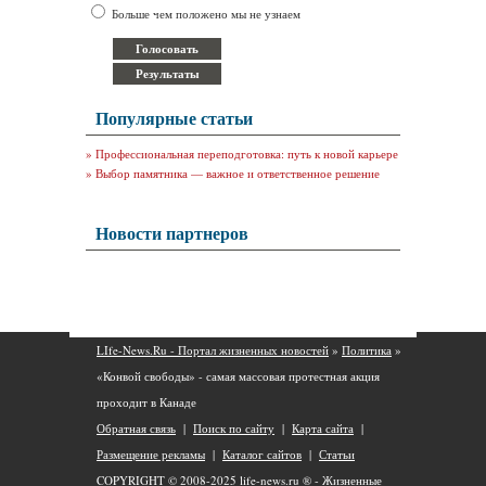
Больше чем положено мы не узнаем
Популярные статьи
»
Профессиональная переподготовка: путь к новой карьере
»
Выбор памятника — важное и ответственное решение
Новости партнеров
LIfe-News.Ru - Портал жизненных новостей
»
Политика
»
«Конвой свободы» - самая массовая протестная акция
проходит в Канаде
Обратная связь
|
Поиск по сайту
|
Карта сайта
|
Размещение рекламы
|
Каталог сайтов
|
Статьи
COPYRIGHT © 2008-2025
life-news.ru ® - Жизненные