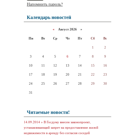
Напомнить пароль?
Календарь новостей
«
Август 2026 »
Пн
Вт
Ср
Чт
Пт
Сб
Вс
1
2
3
4
5
6
7
8
9
10
11
12
13
14
15
16
17
18
19
20
21
22
23
24
25
26
27
28
29
30
31
Читаемые новости!
14.09.2014 »
В Госдуму внесен законопроект,
устанавливающий запрет на предоставление жилой
недвижимости в аренду без согласия соседей