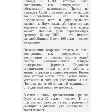
Канады и США, которые были
восприняты как принуждение к
обязательной вакцинации. Проезд из
Канады в США стал возможен только для
вакцинированных или после
предъявления теста и двухнедельного
карантина. Двухнедельный карантин для
водителя смерти подобен, его колеса
кормят. Львиная доля пересекающих
границу Канада-США – это именно
дальнобойщики. Около 160 тысяч человек
ежедневно.
Ограничения взорвали отрасль и были
восприняты как принуждение к
вакцинации и попытка лишить людей
работы. Дальнобойщиков Канады
поддержали фермеры. Подобные
ограничения лишат многих работы, а
значит и средств к существованию. Кроме
того итогом могли стать пустые полки
магазинов и рост цен абсолютно на все.
Поэтому ранее обязательной вакцинации
от водителей никто не требовал.
В связи с новыми требованиями с рейсов
будут сняты 32 тысячи человек. И это
притом, что даже до начала ограничений
дефицит водителей уже составлял 18
тысяч человек.