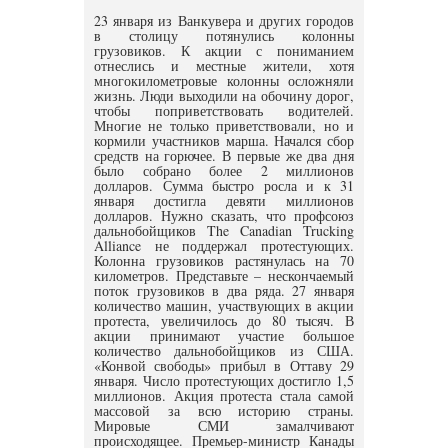
23 января из Ванкувера и других городов
в столицу потянулись колонны
грузовиков. К акции с пониманием
отнеслись и местные жители, хотя
многокилометровые колонны осложняли
жизнь. Люди выходили на обочину дорог,
чтобы поприветствовать водителей.
Многие не только приветствовали, но и
кормили участников марша. Начался сбор
средств на горючее. В первые же два дня
было собрано более 2 миллионов
долларов. Сумма быстро росла и к 31
января достигла девяти миллионов
долларов. Нужно сказать, что профсоюз
дальнобойщиков The Canadian Trucking
Alliance не поддержал протестующих.
Колонна грузовиков растянулась на 70
километров. Представьте – нескончаемый
поток грузовиков в два ряда. 27 января
количество машин, участвующих в акции
протеста, увеличилось до 80 тысяч. В
акции принимают участие большое
количество дальнобойщиков из США.
«Конвой свободы» прибыл в Оттаву 29
января. Число протестующих достигло 1,5
миллионов. Акция протеста стала самой
массовой за всю историю страны.
Мировые СМИ замалчивают
происходящее. Премьер-министр Канады