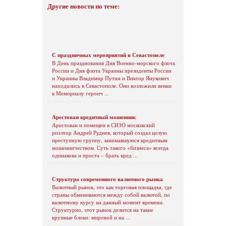
Другие новости по теме:
С праздничных мероприятий в Севастополе
В День празднования Дня Военно-морского флота
России и Дня флота Украины президенты России
и Украины Владимир Путин и Виктор Янукович
находились в Севастополе. Они возложили венки
к Мемориалу героич ...
Арестован кредитный мошенник
Арестован и помещен в СИЗО московский
риэлтор Андрей Руднев, который создал целую
преступную группу, занимавшуюся кредитным
мошенничеством. Суть такого «бизнеса» всегда
одинакова и проста – брать кред ...
Структура современного валютного рынка
Валютный рынок, это как торговая площадка, где
страны обмениваются между собой валютой, по
валютному курсу на данный момент времени.
Структурно, этот рынок делится на такие
крупные блоки: мировой и на ...