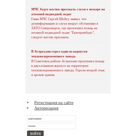
МЧС будет жестко пресекать слухи о пожаре на
атомной подводной лодке
Глава МЧС Сергей Шойгу заявил, что
дезинформацию и слухи вокруг обстановки в
ЗАТО Североморск, где произошел пожар на
атомной подводной лодке "Екатеринбург",
следует жестко пресекать.
В Астрахани горел один из корпусов
тепловозоремонтного завода
В Советском районе Астрахани произошел пожар
в двухэтажном корпусе на территории
тепловозоремонтного завода. Горели второй этаж
и кровля здания.
Регистрация на сайте
Авторизация