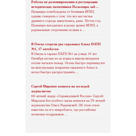
Работы по разминированию и реставрации
исторических памятников Пальмиры зай ...
Пальмира освобождена от боевиков ИГИЛ,
однако говорить о том, что все несчастья
древнего города закончились, рано. Почти год
Пальмира находилась в руках армии ИГИЛ, а
радикальные сторонники ислама н ...
В Омске сгорели два гаражных блока ПАТП
№1, 17 автобусов
В Омске в гараже ПАТП №1 на улице 10 лет
Октября ночью из-за искры в аккумуляторном
отсеке начался пожар. Огонь быстро перекинулся
на конструкции покрытия гаражного бокса и
начал быстро распространять ...
Сергей Миронов женился на молодой
журналистке
60-летний лидер «Справедливой России» Сергей
Миронов без особого шума женился на 29-летней
журналистке Ольге Радиевской. Об этом стало
известно из его микроблога, где российские
политики поздравляли ...