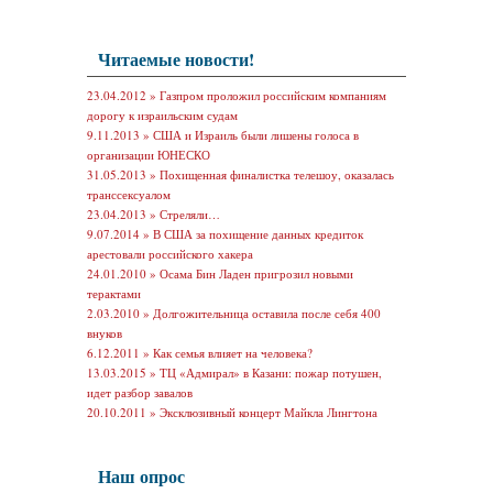
Читаемые новости!
23.04.2012 »
Газпром проложил российским компаниям
дорогу к израильским судам
9.11.2013 »
США и Израиль были лишены голоса в
организации ЮНЕСКО
31.05.2013 »
Похищенная финалистка телешоу, оказалась
транссексуалом
23.04.2013 »
Стреляли…
9.07.2014 »
В США за похищение данных кредиток
арестовали российского хакера
24.01.2010 »
Осама Бин Ладен пригрозил новыми
терактами
2.03.2010 »
Долгожительница оставила после себя 400
внуков
6.12.2011 »
Как семья влияет на человека?
13.03.2015 »
ТЦ «Адмирал» в Казани: пожар потушен,
идет разбор завалов
20.10.2011 »
Эксклюзивный концерт Майкла Лингтона
Наш опрос