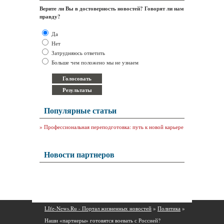
Верите ли Вы в достоверность новостей? Говорят ли нам
правду?
Да
Нет
Затрудняюсь ответить
Больше чем положено мы не узнаем
Популярные статьи
»
Профессиональная переподготовка: путь к новой карьере
Новости партнеров
LIfe-News.Ru - Портал жизненных новостей
»
Политика
»
Наши «партнеры» готовятся воевать с Россией?