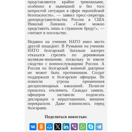
представляются крайне тревожными,
особенно в нынешней и без того
непростой ситуации в сфере европейской
безопасности», — заявил пресс-секретарь
диппредставительства России в США
Николай Лахонин. «Такое можно
представить лишь в страшном бреду!», —
считают в посольстве.
Недавно на учениях НАТО имел место
другой инцидент. В Румынии на учениях
НАТО болгарский батальон наотрез
отказался стрелять по деревянным
муляжам-мишеням, поскольку те имели
сходство с военнослужащими России. А
Россия по болгарской военной доктрине
не может быть противником. Солдат
поддержали и болгарские офицеры. Не
помогли угрозы применения
дисциплинарных наказаний. Полигон
пришлось отключить. Скандал замяли,
офицеров заставили подписать
декларации о неразглашении, мишени
перекрасили. Даже извинились перед
болгарами.
Поделиться новостью: