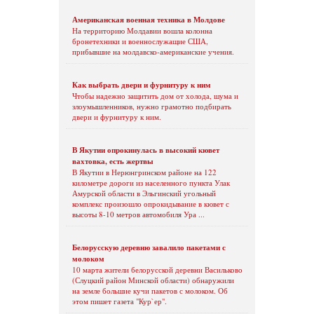
Американская военная техника в Молдове
На территорию Молдавии вошла колонна
бронетехники и военнослужащие США,
прибывшие на молдавско-американские учения.
Как выбрать двери и фурнитуру к ним
Чтобы надежно защитить дом от холода, шума и
злоумышленников, нужно грамотно подбирать
двери и фурнитуру к ним.
В Якутии опрокинулась в высокий кювет
вахтовка, есть жертвы
В Якутии в Нерюнгринском районе на 122
километре дороги из населенного пункта Улак
Амурской области в Эльгинский угольный
комплекс произошло опрокидывание в кювет с
высоты 8-10 метров автомобиля Ура ...
Белорусскую деревню завалило пакетами с
молоком
10 марта жители белорусской деревни Васильково
(Слуцкий район Минской области) обнаружили
на земле большие кучи пакетов с молоком. Об
этом пишет газета "Кур`ер".