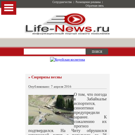
Сотрудничество
|
Размещение рекламы
|
Обратная связь
» Сюрпризы весны
Опубликовано: 7 апреля 2016
О том, что погода
в Забайкалье
испортится,
синоптики
предупредили
заранее. К
сожалению их
прогноз
подтвердился. На Читу обрушился
штормовой ветер с порывами до 28