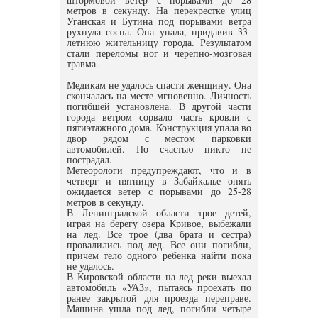
метров в секунду. На перекрестке улиц
Уганская и Бутина под порывами ветра
рухнула сосна. Она упала, придавив 33-
летнюю жительницу города. Результатом
стали переломы ног и черепно-мозговая
травма.
Медикам не удалось спасти женщину. Она
скончалась на месте мгновенно. Личность
погибшей установлена. В другой части
города ветром сорвало часть кровли с
пятиэтажного дома. Конструкция упала во
двор рядом с местом парковки
автомобилей. По счастью никто не
пострадал.
Метеорологи предупреждают, что и в
четверг и пятницу в Забайкалье опять
ожидается ветер с порывами до 25-28
метров в секунду.
В Ленинградской области трое детей,
играя на берегу озера Кривое, выбежали
на лед. Все трое (два брата и сестра)
провалились под лед. Все они погибли,
причем тело одного ребенка найти пока
не удалось.
В Кировской области на лед реки выехал
автомобиль «УАЗ», пытаясь проехать по
ранее закрытой для проезда переправе.
Машина ушла под лед, погибли четыре