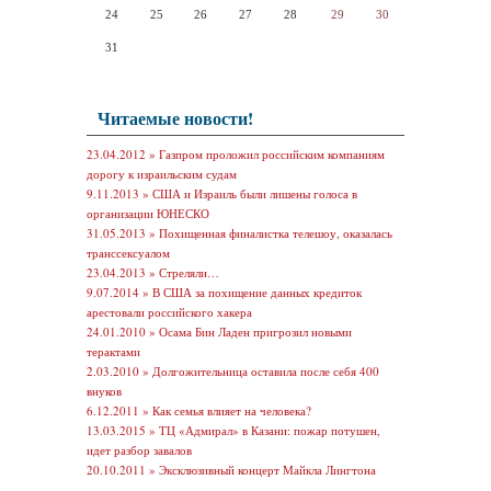
24
25
26
27
28
29
30
31
Читаемые новости!
23.04.2012 »
Газпром проложил российским компаниям
дорогу к израильским судам
9.11.2013 »
США и Израиль были лишены голоса в
организации ЮНЕСКО
31.05.2013 »
Похищенная финалистка телешоу, оказалась
транссексуалом
23.04.2013 »
Стреляли…
9.07.2014 »
В США за похищение данных кредиток
арестовали российского хакера
24.01.2010 »
Осама Бин Ладен пригрозил новыми
терактами
2.03.2010 »
Долгожительница оставила после себя 400
внуков
6.12.2011 »
Как семья влияет на человека?
13.03.2015 »
ТЦ «Адмирал» в Казани: пожар потушен,
идет разбор завалов
20.10.2011 »
Эксклюзивный концерт Майкла Лингтона