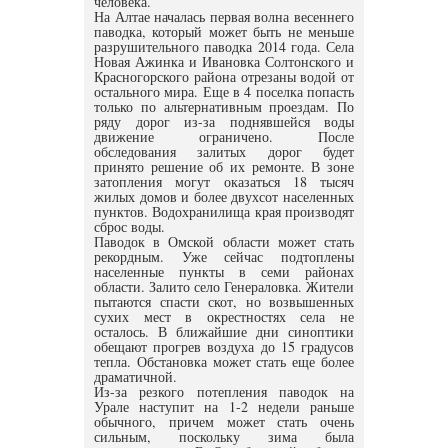
человека.
На Алтае началась первая волна весеннего
паводка, который может быть не меньше
разрушительного паводка 2014 года. Села
Новая Ажинка и Ивановка Солтонского и
Красногорского района отрезаны водой от
остального мира. Еще в 4 поселка попасть
только по альтернативным проездам. По
ряду дорог из-за поднявшейся воды
движение ограничено. После
обследования залитых дорог будет
принято решение об их ремонте. В зоне
затопления могут оказаться 18 тысяч
жилых домов и более двухсот населенных
пунктов. Водохранилища края производят
сброс воды.
Паводок в Омской области может стать
рекордным. Уже сейчас подтоплены
населенные пункты в семи районах
области. Залито село Генераловка. Жители
пытаются спасти скот, но возвышенных
сухих мест в окрестностях села не
осталось. В ближайшие дни синоптики
обещают прогрев воздуха до 15 градусов
тепла. Обстановка может стать еще более
драматичной.
Из-за резкого потепления паводок на
Урале наступит на 1-2 недели раньше
обычного, причем может стать очень
сильным, поскольку зима была