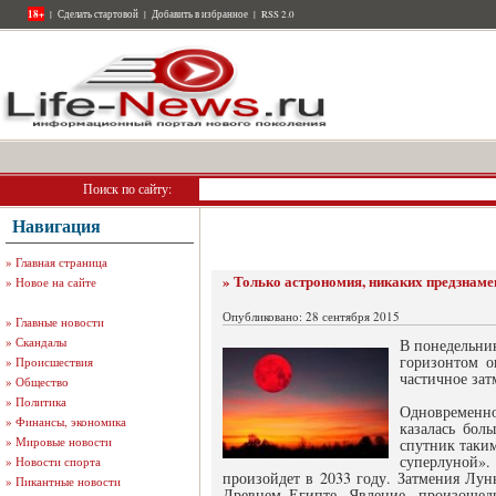
18+
|
Сделать стартовой
|
Добавить в избранное
|
RSS 2.0
Поиск по сайту:
Навигация
»
Главная страница
» Только астрономия, никаких предзнам
»
Новое на сайте
Опубликовано: 28 сентября 2015
»
Главные новости
»
Скандалы
В понедельни
горизонтом о
»
Происшествия
частичное зат
»
Общество
»
Политика
Одновременно
»
Финансы, экономика
казалась бол
»
Мировые новости
спутник таким
суперлуной».
»
Новости спорта
произойдет в 2033 году. Затмения Лун
»
Пикантные новости
Древнем Египте. Явление, произошедш