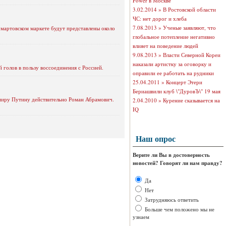
Power в Москве
3.02.2014 »
В Ростовской области
ЧС: нет дорог и хлеба
7.08.2013 »
Ученые заявляют, что
мартовском маркете будут представлены около
глобальное потепление негативно
влияет на поведение людей
9.08.2013 »
Власти Северной Кореи
наказали артистку за оговорку и
 голов в пользу воссоединения с Россией.
оправили ее работать на рудники
25.04.2011 »
Концерт Этери
Бериашвили клуб \"ДуровЪ\" 19 мая
имиру Путину действительно Роман Абрамович.
2.04.2010 »
Курение сказывается на
IQ
Наш опрос
Верите ли Вы в достоверность
новостей? Говорят ли нам правду?
Да
Нет
Затрудняюсь ответить
Больше чем положено мы не
узнаем