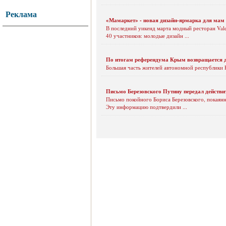
Реклама
«Мамаркет» - новая дизайн-ярмарка для мам
В последний уикенд марта модный ресторан Val
40 участников: молодые дизайн ...
По итогам референдума Крым возвращается 
Большая часть жителей автономной республики К
Письмо Березовского Путину передал действ
Письмо покойного Бориса Березовского, покаян
Эту информацию подтвердили ...