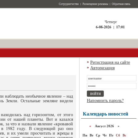
Сотрудничество
|
Размещение рекламы
|
Обратная связь
Четверг
6-08-2026
|
17:01
Регистрация на сайте
Авторизация
и наблюдать необычное явление – над
Напомнить пароль?
нь Земли. Остальные земляне видели
Календарь новостей
находилась над горизонтом, от этого
нии от нашей планеты. Вот и казался
к, за что и назвали явление «кровавой
«
Август 2026 »
и в 1982 году. В следующий раз оно
ев, и их умели просчитать и жрецы в
Пн
Вт
Ср
Чт
Пт
Сб
Вс
ас в сетях появилось много снимков