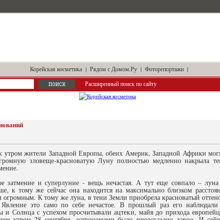
Корейская косметика
|
Рядом с Домом.Ру
|
Фоторепортажи
|
Расширенный поиск по сайту
енований
к утром жители Западной Европы, обеих Америк, Западной Африки могл
громную зловеще-красноватую Луну полностью медленно накрыла те
мение.
е затмение и суперлуние - вещь нечастая. А тут еще совпало – луна 
ьше, к тому же сейчас она находится на максимально близком расстоя
 огромным. К тому же луна, в тени Земли приобрела красноватый оттено
 Явление это само по себе нечастое. В прошлый раз его наблюдал
ы и Солнца с успехом просчитывали ацтеки, майя до прихода европейц
ее утром 28 сентября, астрономами было предсказано давно. И сейч