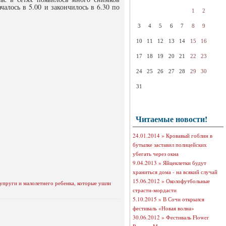
алось в 5.00 и закончилось в 6.30 по
1
2
3
4
5
6
7
8
9
10
11
12
13
14
15
16
17
18
19
20
21
22
23
24
25
26
27
28
29
30
31
Читаемые новости!
24.01.2014 »
Кровавый гоблин в
бутылке заставил полицейских
убегать через окна
9.04.2013 »
Яйцеклетки будут
храниться дома - на всякий случай
15.06.2012 »
Околофутбольные
супруги и малолетнего ребенка, которые ушли
страсти-мордасти
5.10.2015 »
В Сочи открылся
фестиваль «Новая волна»
30.06.2012 »
Фестиваль Flower