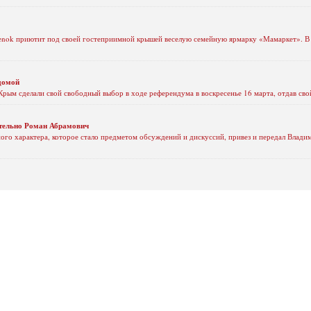
enok приютит под своей гостеприимной крышей веселую семейную ярмарку «Мамаркет». В 
домой
рым сделали свой свободный выбор в ходе референдума в воскресенье 16 марта, отдав свой
ительно Роман Абрамович
ного характера, которое стало предметом обсуждений и дискуссий, привез и передал Влад