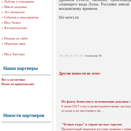
»
Любовь и отношения
зловещего вида Луны. Россияне имели в
»
Школа здоровья
московскому времени.
»
Это интересно
life-news.ru
»
События и мероприятия
»
Шоу бизнес
»
Фоторепортажи
»
Реклама на сайте
»
Обратная связь
»
Мы в Твиттере
(голосов: 0)
Наши партнеры
Другие новости по теме:
Все о косметике
Новости криптовалют
По факту безвестного исчезновения девушки с
8 июня 2013 года в правоохранительные органы 
из дома и до настоящего вр ...
Новости партнеров
"Тучные годы" в стране пустых тарелок
Прожиточный минимум россиян сравним с пайко