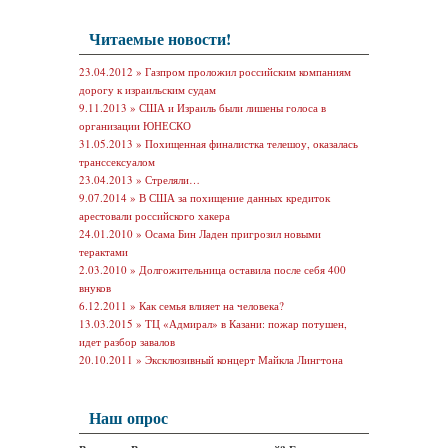
Читаемые новости!
23.04.2012 »
Газпром проложил российским компаниям
дорогу к израильским судам
9.11.2013 »
США и Израиль были лишены голоса в
организации ЮНЕСКО
31.05.2013 »
Похищенная финалистка телешоу, оказалась
транссексуалом
23.04.2013 »
Стреляли…
9.07.2014 »
В США за похищение данных кредиток
арестовали российского хакера
24.01.2010 »
Осама Бин Ладен пригрозил новыми
терактами
2.03.2010 »
Долгожительница оставила после себя 400
внуков
6.12.2011 »
Как семья влияет на человека?
13.03.2015 »
ТЦ «Адмирал» в Казани: пожар потушен,
идет разбор завалов
20.10.2011 »
Эксклюзивный концерт Майкла Лингтона
Наш опрос