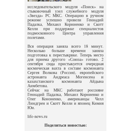
исследовательского модуля «Поиск» на
стыковочный узел служебного модуля
«Звезда» РС МКС. Операцию в ручном
режиме успешно провели Геннадий
Падалка, Михаил Корниенко и Скотт
Келли при поддержке специалистов
подмосковного Центра управления
полетами.
Вся операция заняла всего 18 минут.
Несколько больше времени заняла
подготовка к перестыкрвке. Теперь место
для приема другого «Союза» готово. 2
сентября сюда пристыкуется очередная
космическая вахта в составе космонавта
Сергея Волкова (Россия), европейского
астронавта Андреаса Могенсена и
казахстанского космонавта Айдына
Аимбетова.
Сейчас на МКС работают россияне
Геннадий Падалка, Михаил Корниенко и
Олег Кононенко, американцы Челл
Линдгрен и Скотт Келли и японец Кимия
Юи.
life-news.ru
Поделиться новостью: