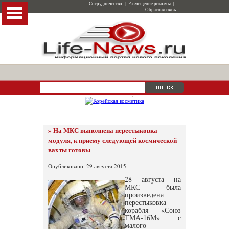
Сотрудничество
|
Размещение рекламы
|
Обратная связь
» На МКС выполнена перестыковка
модуля, к приему следующей космической
вахты готовы
Опубликовано: 29 августа 2015
28 августа на
МКС была
произведена
перестыковка
корабля «Союз
ТМА-16М» с
малого