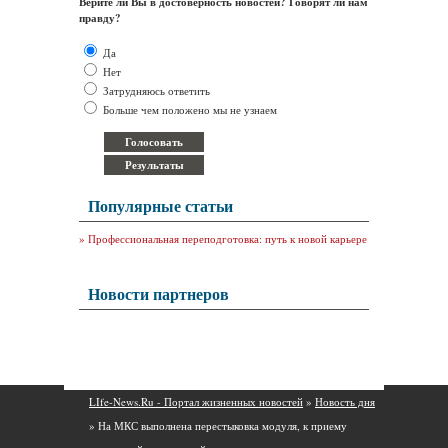
Верите ли Вы в достоверность новостей? Говорят ли нам
правду?
Да
Нет
Затрудняюсь ответить
Больше чем положено мы не узнаем
Популярные статьи
»
Профессиональная переподготовка: путь к новой карьере
Новости партнеров
LIfe-News.Ru - Портал жизненных новостей
»
Новость дня
» На МКС выполнена перестыковка модуля, к приему