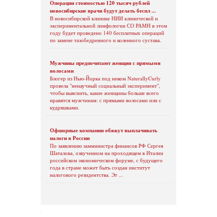
Операции стоимостью 120 тысяч рублей
новосибирские врачи будут делать беспл ...
В новосибирской клинике НИИ клинической и
экспериментальной лимфологии СО РАМН в этом
году будет проведено 140 бесплатных операций
по замене тазобедренного и коленного сустава.
Мужчины предпочитают женщин с прямыми
волосами
Блогер из Нью-Йорка под ником NaturallyCurly
провела "ненаучный социальный эксперимент",
чтобы выяснить, какие женщины больше всего
нравятся мужчинам: с прямыми волосами или с
кудряшками.
Офшорные компании обяжут выплачивать
налоги в России
По заявлению замминистра финансов РФ Сергея
Шаталова, озвученном на проходящем в Италии
российском экономическом форуме, с будущего
года в стране может быть создан институт
налогового резидентства. Эт ...