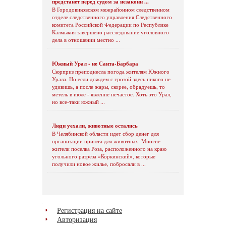
предстанет перед судом за незаконн ...
В Городовиковском межрайонном следственном
отделе следственного управления Следственного
комитета Российской Федерации по Республике
Калмыкия завершено расследование уголовного
дела в отношении местно ...
Южный Урал - не Санта-Барбара
Сюрприз преподнесла погода жителям Южного
Урала. Но если дождем с грозой здесь никого не
удивишь, а после жары, скорее, обрадуешь, то
метель в июле - явление нечастое. Хоть это Урал,
но все-таки южный ...
Люди уехали, животные остались
В Челябинской области идет сбор денег для
организации приюта для животных. Многие
жители поселка Роза, расположенного на краю
угольного разреза «Коркинский», которые
получили новое жилье, побросали в ...
Регистрация на сайте
Авторизация