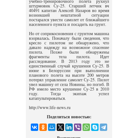
учебно-тренировочного полета рухнул
штурмовик Су-25. Старший летчик вч
40491 капитан Алексей Назаров во время
возникшей нештатной ситуации
постарался увести самолет от ближайшего
населенного пункта и посадить на грунт.
Но от соприкосновения с грунтом машина
взорвалась. Поначалу были сведения, что
кресло с пилотом не обнаружено, что
давало надежду на возможное спасение
пилота. Позже были обнаружены
фрагменты тела пилота. Идет
расследование. В 2013 году это не
единственный случай крушения Су-25. В
июне в Белоруссии при выполнении
планового полета на высоте 200 метров
потерял управление самолет Су-25. Пилот
увел машину от села Новины, но погиб. В
РФ имело место крушение Су-25 в 2010
году. Тогда экипаж успел
катапультироваться.
http://www.life-news.ru
Поделиться новостью:
Распечатать