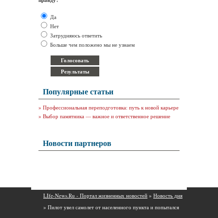
правду?
Да
Нет
Затрудняюсь ответить
Больше чем положено мы не узнаем
Популярные статьи
»
Профессиональная переподготовка: путь к новой карьере
»
Выбор памятника — важное и ответственное решение
Новости партнеров
LIfe-News.Ru - Портал жизненных новостей
»
Новость дня
» Пилот увел самолет от населенного пункта и попытался