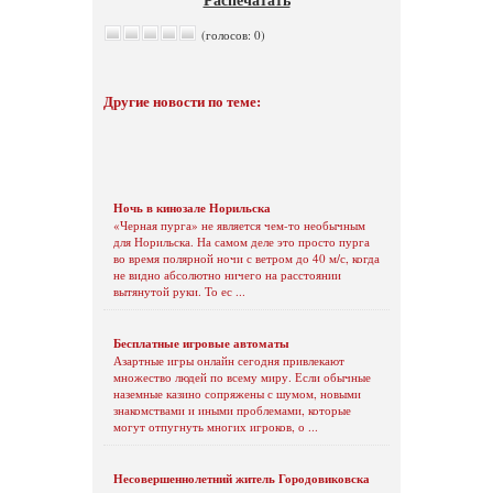
(голосов: 0)
Другие новости по теме:
Ночь в кинозале Норильска
«Черная пурга» не является чем-то необычным
для Норильска. На самом деле это просто пурга
во время полярной ночи с ветром до 40 м/с, когда
не видно абсолютно ничего на расстоянии
вытянутой руки. То ес ...
Бесплатные игровые автоматы
Азартные игры онлайн сегодня привлекают
множество людей по всему миру. Если обычные
наземные казино сопряжены с шумом, новыми
знакомствами и иными проблемами, которые
могут отпугнуть многих игроков, о ...
Несовершеннолетний житель Городовиковска