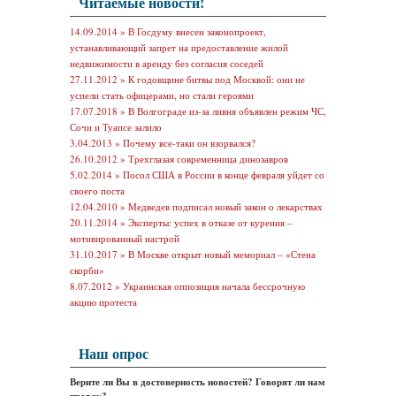
Читаемые новости!
14.09.2014 »
В Госдуму внесен законопроект,
устанавливающий запрет на предоставление жилой
недвижимости в аренду без согласия соседей
27.11.2012 »
К годовщине битвы под Москвой: они не
успели стать офицерами, но стали героями
17.07.2018 »
В Волгограде из-за ливня объявлен режим ЧС,
Сочи и Туапсе залило
3.04.2013 »
Почему все-таки он взорвался?
26.10.2012 »
Трехглазая современница динозавров
5.02.2014 »
Посол США в России в конце февраля уйдет со
своего поста
12.04.2010 »
Медведев подписал новый закон о лекарствах
20.11.2014 »
Эксперты: успех в отказе от курения –
мотивированный настрой
31.10.2017 »
В Москве открыт новый мемориал – «Стена
скорби»
8.07.2012 »
Украинская оппозиция начала бессрочную
акцию протеста
Наш опрос
Верите ли Вы в достоверность новостей? Говорят ли нам