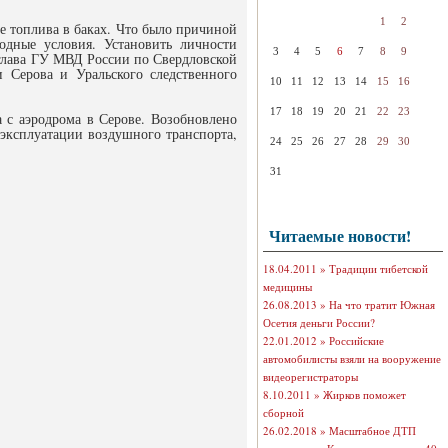
1
2
ие топлива в баках. Что было причиной
одные условия. Установить личности
3
4
5
6
7
8
9
 глава ГУ МВД России по Свердловской
 Серова и Уральского следственного
10
11
12
13
14
15
16
17
18
19
20
21
22
23
а с аэродрома в Серове. Возобновлено
эксплуатации воздушного транспорта,
24
25
26
27
28
29
30
31
Читаемые новости!
18.04.2011 »
Традиции тибетской
медицины
26.08.2013 »
На что тратит Южная
Осетия деньги России?
22.01.2012 »
Российские
автомобилисты взяли на вооружение
видеорегистраторы
8.10.2011 »
Жирков поможет
сборной
26.02.2018 »
Масштабное ДТП