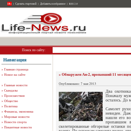
18+
|
Сделать стартовой
|
Добавить в избранное
|
RSS 2.0
Поиск по сайту:
Навигация
»
Главная страница
» Обнаружен Ан-2, пропавший 11 месяцев
»
Новое на сайте
Опубликовано: 7 мая 2013
»
Главные новости
»
Скандалы
Два охотника
Поначалу мужч
»
Происшествия
осталось. До 
»
Общество
»
Политика
Самолет рухн
»
Финансы, экономика
невиден. Даж
»
Мировые новости
нашли его во
пропавшим в
»
Новости спорта
скелетированные обгорелые останки по
»
Пикантные новости
взлета. По останкам самолета видно, чт