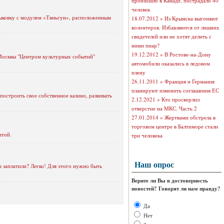
произошло в Канаде, пострадало 40
человек
тыковку с модулем «Тяньгун», расположенным
18.07.2012 »
Из Крымска выгоняют
волонтеров. Избавляются от лишних
свидетелей или не хотят делить с
ними пиар?
19.12.2012 »
В Ростове-на-Дону
 Москвы "Центром культурных событий"
автомобили оказались в ледовом
плену
26.11.2011 »
Франция и Германия
планируют изменить соглашения ЕС
 построить свое собственное казино, развивать
2.12.2021 »
Кто просверлил
отверстие на МКС. Часть 2
27.01.2014 »
Жертвами обстрела в
торговом центре в Балтиморе стали
итой.
три человека
Наш опрос
и заплатили? Легко! Для этого нужно быть
Верите ли Вы в достоверность
новостей? Говорят ли нам правду?
Да
Нет