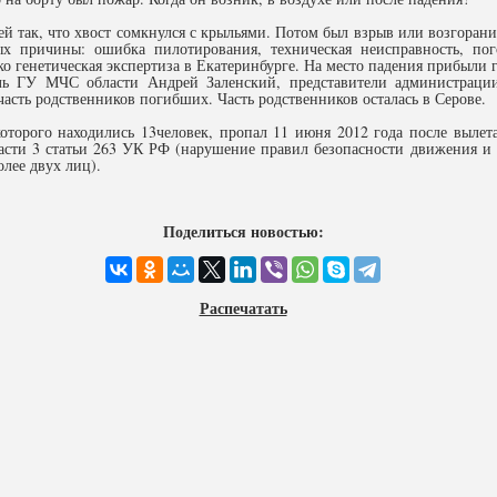
ей так, что хвост сомкнулся с крыльями. Потом был взрыв или возгоран
х причины: ошибка пилотирования, техническая неисправность, пог
о генетическая экспертиза в Екатеринбурге. На место падения прибыли
ль ГУ МЧС области Андрей Заленский, представители администрации
часть родственников погибших. Часть родственников осталась в Серове.
оторого находились 13человек, пропал 11 июня 2012 года после вылет
асти 3 статьи 263 УК РФ (нарушение правил безопасности движения и 
лее двух лиц).
Поделиться новостью:
Распечатать