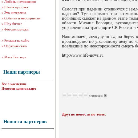
»
Любовь и отношения
»
Школа здоровья
Самолет при падении столкнулся с земл
»
Это интересно
падения? Тут называют три возможны
погибших сможет на данном этапе тольк
»
События и мероприятия
области Михаил Бородин, руководите
»
Шоу бизнес
управления на транспорте СК России и 
»
Фоторепортажи
Напоминаем, «кукурузник», на борту к
»
Реклама на сайте
производство по уголовному делу по ч
повлекшие по неосторожности смерть бо
»
Обратная связь
http://www.life-news.ru
»
Мы в Твиттере
Наши партнеры
Все о косметике
Новости криптовалют
(голосов: 0)
Другие новости по теме:
Новости партнеров