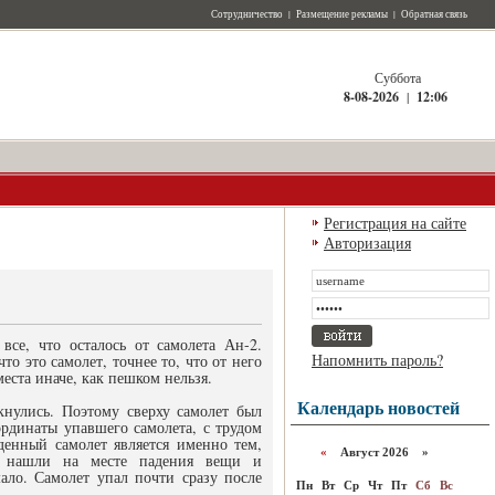
Сотрудничество
|
Размещение рекламы
|
Обратная связь
Суббота
8-08-2026
|
12:06
Регистрация на сайте
Авторизация
все, что осталось от самолета Ан-2.
Напомнить пароль?
 это самолет, точнее то, что от него
места иначе, как пешком нельзя.
Календарь новостей
кнулись. Поэтому сверху самолет был
рдинаты упавшего самолета, с трудом
денный самолет является именно тем,
«
Август 2026 »
е нашли на месте падения вещи и
ало. Самолет упал почти сразу после
Пн
Вт
Ср
Чт
Пт
Сб
Вс