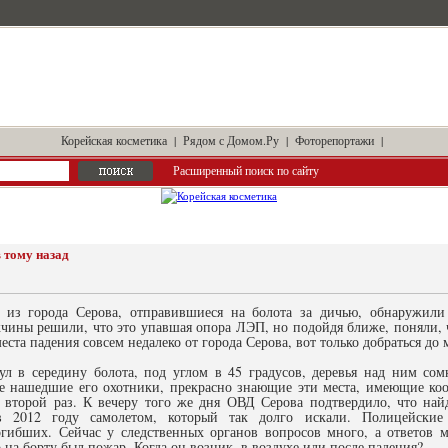
Корейская косметика
|
Рядом с Домом.Ру
|
Фоторепортажи
|
Расширенный поиск по сайту
 тому назад
 из города Серова, отправившиеся на болота за дичью, обнаружили 
ины решили, что это упавшая опора ЛЭП, но подойдя ближе, поняли, что
места падения совсем недалеко от города Серова, вот только добраться до 
ул в середину болота, под углом в 45 градусов, деревья над ним сом
е нашедшие его охотники, прекрасно знающие эти места, имеющие коо
 второй раз. К вечеру того же дня ОВД Серова подтвердило, что най
 2012 году самолетом, который так долго искали. Полицейски
гибших. Сейчас у следственных органов вопросов много, а ответов м
о на борту был пожар. Когда он возник, в воздухе или после падения?