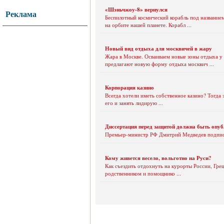
«Шэньчжоу-8» вернулся
Реклама
Беспилотный космический корабль под название
на орбите нашей планете. Корабл ...
Новый вид отдыха для москвичей в жару
Жара в Москве. Осваиваем новые зоны отдыха у
предлагают новую форму отдыха москвич ...
Корпорация казино
Всегда хотели иметь собственное казино? Тогда 
его и занять лидирую ...
Диссертация перед защитой должна быть опуб
Премьер-министр РФ Дмитрий Медведев подписал
Кому живется весело, вольготно на Руси?
Как съездить отдохнуть на курорты России, Гре
родственником и помощнико ...