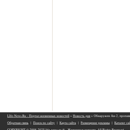
LIfe-News.Ru - Портал жизненных новостей
»
Новость дня
» Обнаружен Ан-2, пропавш
Обратная связь
|
Поиск по сайту
|
Карта сайта
|
Размещение рекламы
|
Каталог са
COPYRIGHT © 2008-2025
life-news.ru ® - Жизненные новости.
All Rights Reserved.