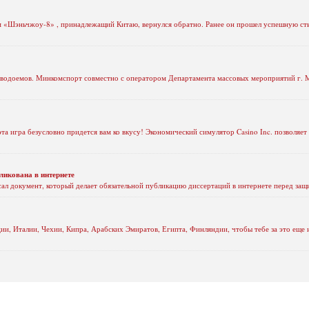
м «Шэньчжоу-8» , принадлежащий Китаю, вернулся обратно. Ранее он прошел успешную с
 водоемов. Минкомспорт совместно с оператором Департамента массовых мероприятий г.
эта игра безусловно придется вам ко вкусу! Экономический симулятор Casino Inc. позволяет
ликована в интернете
 документ, который делает обязательной публикацию диссертаций в интернете перед защ
ции, Италии, Чехии, Кипра, Арабских Эмиратов, Египта, Финляндии, чтобы тебе за это еще 