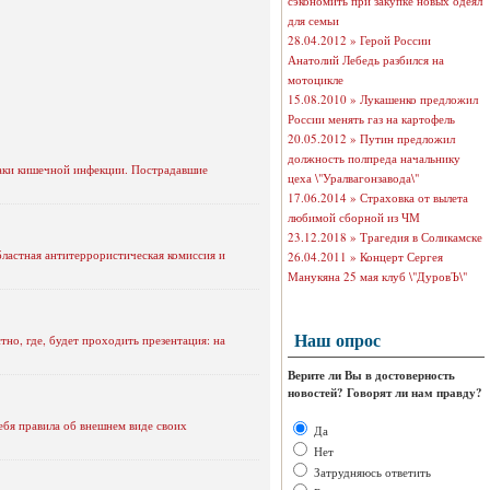
сэкономить при закупке новых одеял
для семьи
28.04.2012 »
Герой России
Анатолий Лебедь разбился на
мотоцикле
15.08.2010 »
Лукашенко предложил
России менять газ на картофель
20.05.2012 »
Путин предложил
должность полпреда начальнику
знаки кишечной инфекции. Пострадавшие
цеха \"Уралвагонзавода\"
17.06.2014 »
Страховка от вылета
любимой сборной из ЧМ
23.12.2018 »
Трагедия в Соликамске
ластная антитеррористическая комиссия и
26.04.2011 »
Концерт Сергея
Манукяна 25 мая клуб \"ДуровЪ\"
Наш опрос
но, где, будет проходить презентация: на
Верите ли Вы в достоверность
новостей? Говорят ли нам правду?
ебя правила об внешнем виде своих
Да
Нет
Затрудняюсь ответить