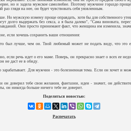
верие, но и задела мужское самолюбие. Поэтому мужчине гораздо проще
 раз глядя на нее, он будет чувствовать себя уязвленным.
ьше. Но мужскую измену проще оправдать, хотя бы для собственного уте
ут долго выдержать без секса, а я была далеко", "Сама виновата, перес
авданий. Они просто принимают факт, что женщина им изменила, значи
ине, если хочешь сохранить ваши отношения:
то был лучше, чем он. Твой любимый может не подать виду, что это ег
но, если речь идет о его маме. Поверь, он прекрасно знает о всех ее нед
он не даст ее в обиду.
ло зарабатывает. Для мужчин - это болезненная тема. Если он хочет и мож
и он доверил тебе свои желания, фантазии, идеи - значит, он действит
ы, он никогда больше ничего тебе не доверит.
Поделиться новостью:
Распечатать