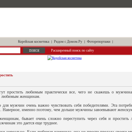
Корейская косметика
|
Рядом с Домом.Ру
|
Фоторепортажи
|
Расширенный поиск по сайту
ростить
т простить любимым практически все, чего не скажешь о мужчинах
е любимым женщинам.
то для мужчин очень важно чувствовать себя победителями. Эта потре
. Наверное, именно поэтому, чем дольше мужчины завоевывают женскую 
женщинам, бывает очень сложно переступить через себя и простить
жчинам это дается еще труднее.
и нереально. Если любимая изменила, она не просто предала своего муж