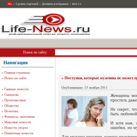
18+
|
Сделать стартовой
|
Добавить в избранное
|
RSS 2.0
Поиск по сайту:
Навигация
»
Главная страница
» Поступки, которые мужчина не может п
»
Новое на сайте
Опубликовано: 15 ноября 2011
»
Главные новости
»
Скандалы
Женщины могу
простить даж
»
Происшествия
»
Общество
Не секрет, ч
»
Политика
быть любимой
»
Финансы, экономика
»
Мировые новости
И хотя нам, 
ошибки, но му
»
Новости спорта
»
Пикантные новости
Для мужчин простить измену практическ