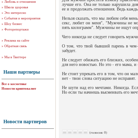
»
Любовь и отношения
лучше его. Она не только нарушила до
»
Школа здоровья
ее и продолжать отношения. Ведь каждый
»
Это интересно
Нельзя сказать, что мы любим себя мен
»
События и мероприятия
секс, любит он меня", "Мужчины не мог
»
Шоу бизнес
пять килограмм". Мужчины не ищут опр
»
Фоторепортажи
Чего никогда не следует говорить мужч
»
Реклама на сайте
О том, что твой бывший парень в чем-
»
Обратная связь
забудет.
»
Мы в Твиттере
Не следует обижать его близких, особен
для него новостью. Но это - его мама, и 
Наши партнеры
Не стоит упрекать его в том, что он ма
нет - твои слова ситуацию не исправят.
Все о косметике
Не шути над его мечтами. Никогда. Есл
Новости криптовалют
Но если ты начнешь высмеивать его мечт
Новости партнеров
(голосов: 0)