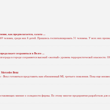
ние, как предполагается, салата ...
9 человек, среди них 8 детей. Пришлось госпитализировать 31 человека. У всех них при
продолжает сохраняться в Волго ...
ограда в городе сохраняется высокий «желтый» уровень террористической опасности. Об
 Mercedes Benz
 - Benz готовиться представить нам обновленный ML третьего поколения. Пока еще неизвест
 составляющих мнение о солидности фирмы. По этому многие предприятия разработали для с