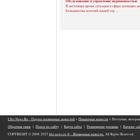
Обслуживание и управление недвижимостью
В настоящее время ситуация в сфере жилищно-ко
большинства жителей нашей стр ...
LIfe-News.Ru - Портал жизненных новостей
»
Пикантные новости
» Поступки, которы
Обратная связь
|
Поиск по сайту
|
Карта сайта
|
Размещение рекламы
|
Каталог са
COPYRIGHT © 2008-2025
life-news.ru ® - Жизненные новости.
All Rights Reserved.