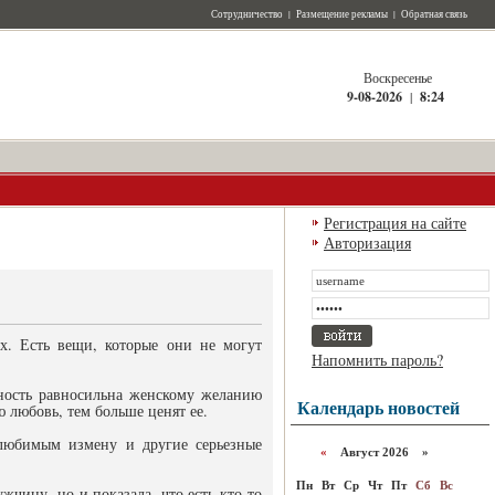
Сотрудничество
|
Размещение рекламы
|
Обратная связь
Воскресенье
9-08-2026
|
8:24
Регистрация на сайте
Авторизация
. Есть вещи, которые они не могут
Напомнить пароль?
бность равносильна женскому желанию
Календарь новостей
любовь, тем больше ценят ее.
 любимым измену и другие серьезные
«
Август 2026 »
Пн
Вт
Ср
Чт
Пт
Сб
Вс
чину, но и показала, что есть кто-то