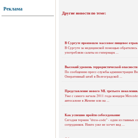
Реклама
Другие новости по теме:
В Сургуте произошло массовое пищевое отравле
В Сургуте за медицинской помощью обратились 6
употребляли салаты из гипермарк ...
Высокий уровень террористической опасности 
По сообщению пресс-службы администрации Волг
Оперативный штаб в Волгоградской ...
Представление нового ML третьего поколения.
Уже с самого начала 2011 года концерн Mercedes
автосалоне в Женеве или на ...
Как успешно пройти собеседование
Сегодня термин "dress-code" - один из главных
сотрудников. Никто уже не хочет вид ...