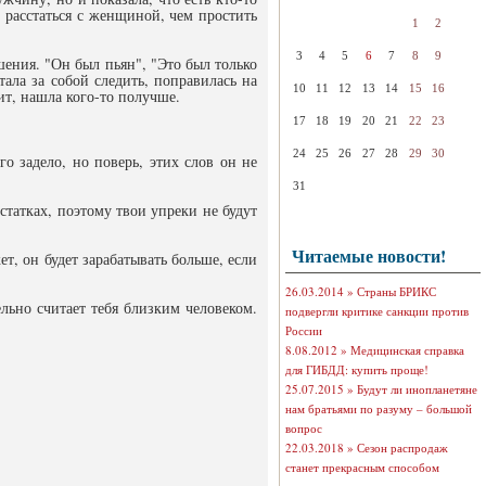
 расстаться с женщиной, чем простить
1
2
3
4
5
6
7
8
9
шения. "Он был пьян", "Это был только
тала за собой следить, поправилась на
10
11
12
13
14
15
16
т, нашла кого-то получше.
17
18
19
20
21
22
23
24
25
26
27
28
29
30
о задело, но поверь, этих слов он не
31
остатках, поэтому твои упреки не будут
Читаемые новости!
ет, он будет зарабатывать больше, если
26.03.2014 »
Страны БРИКС
ельно считает тебя близким человеком.
подвергли критике санкции против
России
8.08.2012 »
Медицинская справка
для ГИБДД: купить проще!
25.07.2015 »
Будут ли инопланетяне
нам братьями по разуму – большой
вопрос
22.03.2018 »
Сезон распродаж
станет прекрасным способом