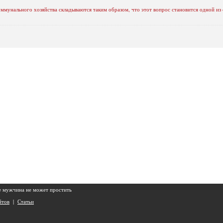
ммунального хозяйства складываются таким образом, что этот вопрос становится одной из
е мужчина не может простить
йтов
|
Статьи