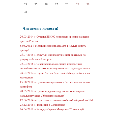
24
25
26
27
28
29
30
31
Читаемые новости!
26.03.2014 »
Страны БРИКС подвергли критике санкции
против России
8.08.2012 »
Медицинская справка для ГИБДД: купить
проще!
25.07.2015 »
Будут ли инопланетяне нам братьями по
разуму – большой вопрос
22.03.2018 »
Сезон распродаж станет прекрасным
способом сэкономить при закупке новых одеял для семьи
28.04.2012 »
Герой России Анатолий Лебедь разбился на
мотоцикле
15.08.2010 »
Лукашенко предложил России менять газ на
картофель
20.05.2012 »
Путин предложил должность полпреда
начальнику цеха \"Уралвагонзавода\"
17.06.2014 »
Страховка от вылета любимой сборной из ЧМ
23.12.2018 »
Трагедия в Соликамске
26.04.2011 »
Концерт Сергея Манукяна 25 мая клуб