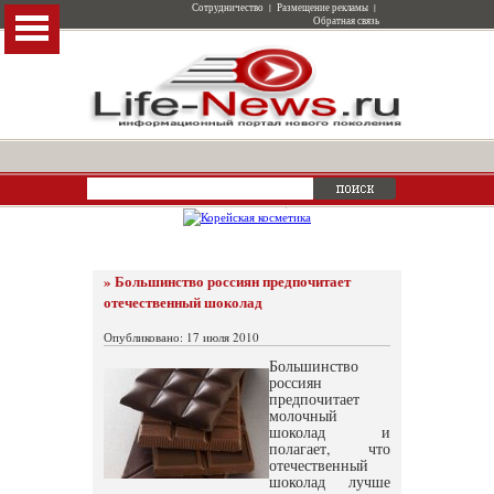
Сотрудничество
|
Размещение рекламы
|
Обратная связь
» Большинство россиян предпочитает
отечественный шоколад
Опубликовано: 17 июля 2010
Большинство
россиян
предпочитает
молочный
шоколад и
полагает, что
отечественный
шоколад лучше