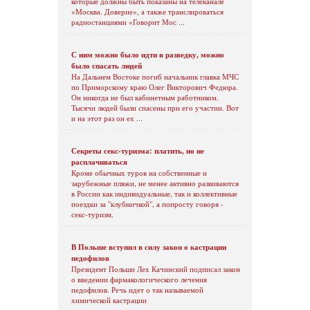
которые должны быть показаны на телеканале
«Москва. Доверие», а также транслироваться
радиостанциями «Говорит Мос ...
С ним можно было идти в разведку, можно
было спасать людей
На Дальнем Востоке погиб начальник главка МЧС
по Приморскому краю Олег Викторович Федюра.
Он никогда не был кабинетным работником.
Тысячи людей были спасены при его участии. Вот
и на этот раз он ех ...
Секреты секс-туризма: платить, но не
расплачиваться
Кроме обычных туров на собственные и
зарубежные пляжи, не менее активно развиваются
в России как индивидуальные, так и коллективные
поездки за "клубничкой", а попросту говоря -
секс-туризм.
В Польше вступил в силу закон о кастрации
педофилов
Президент Польши Лех Качинский подписал закон
о введении фармакологического лечения
педофилов. Речь идет о так называемой
химической кастрации