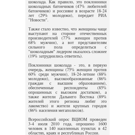
шоколада. Как правило, это поклонники
шоколадных батончиков (47% любителей
батончиков) и россияне в возрасте 18-24
лет (29% молодежи), передает РИА
"Новости".
Также стало известно, что женщины чаще
выступают на стороне отечественных
производителей (77% женщин против
68% мужчин), а вот представителям
сильного пола определиться с
"шоколадным" лидером оказалось сложнее
(19% затруднились ответить).
Поклонники шоколада - это, в первую
очередь, женщины (75% женщин против
60% среди мужчин), 18-24-летние (88%
молодежи), высокообразованные (86%
граждан с высшим образованием),
обеспеченные респонденты (85%
опрошенных с высоким достатком), а
также жители Дальнего Востока (89%
жителей этого региона любят это
лакомство) и жители крупных городов
(86% населения мегаполисов).
Всероссийский опрос ВЦИОМ проведен
3-4 июля 2010 года, опрошено 1600
человек в 140 населенных пунктах в 42
областях, краях и республиках России.