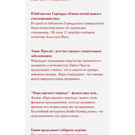
В библиотеке Гарварда облили мочой книги о
сексменьшинствах
В одной из библиотек Гарвардского университета
были испорчены книги об однополых
отношениях. Об этом 13 декабря сообщило
агентство Associated Press.
Элвис Пресли с детства страдал смертельным
заболеванием
Некоторые поклонники творчества знаменитого
музыканта и исполнителя Элвиса Пресли
продолжают считать, что в смерти их кумира
виноваты медики. Люди утверждают, что именно
врачи вынудили певца принимать ...
"Парк юрского периода"- фантастика или...
Фильм «Парк юрского периода» может стать
фильмом-предсказанием, хотя до недавнего
времени его всерьез мало кто воспринимал.
Богатейший австралиец Клайв Палмер решил, что
пора воплотить эту идею в жизн ...
Грипп продолжает собирать жертвы
По данным, которые озвучила министр