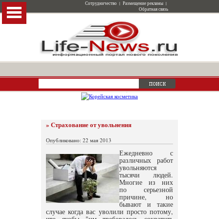
Сотрудничество
|
Размещение рекламы
|
Обратная связь
» Страхование от увольнения
Опубликовано: 22 мая 2013
Ежедневно с
различных работ
увольняются
тысячи людей.
Многие из них
по серьезной
причине, но
бывают и такие
случае когда вас уволили просто потому,
что якобы "им требовалось сократить