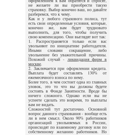
оформлением к вам обратятся и спросят,
не желаете ли вы приобрести такую
страховку. Выбор конечно ваш, но давайте
разберемся, что к чему.
Как и у любого страхового полиса, тут
есть свои определенные условия, которые,
конечно же, вам будет трудновато
выполнить, для того, чтобы получить
свою компенсацию. Они выглядят вот так:
1. Распространяется только если вас
увольняют по инициативе работодателя.
Иными словами сокращение, либо
увольнение без уважительной причины.
Похожий случай -
ликвидация фирм в
москве
.
2. Заключается при оформлении кредита.
Выплата будет составлять 130% от
ежемесячного взноса по нему.
Более того, в чем состоит одна из главных
уловок, это то что вы должны будете
состоять в Фонде Занятности. Вроде бы
ничего сложного. Однако если вы не
успеете сделать это вовремя, то выплаты
вам не видать.
Сложностей тут достаточно. Основной
вопрос данного страхования - вообще есть
ли в нем смысл. Около 90% работников
организаций увольняемых в России,
происходят по взаимному договоу или по
собственному желанию работников. Но