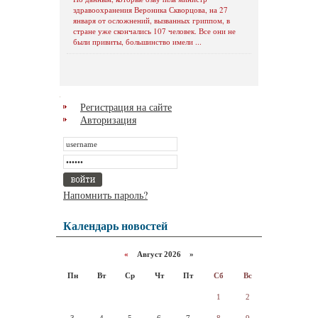
здравоохранения Вероника Скворцова, на 27
января от осложнений, вызванных гриппом, в
стране уже скончались 107 человек. Все они не
были привиты, большинство имели ...
Регистрация на сайте
Авторизация
Напомнить пароль?
Календарь новостей
«
Август 2026 »
Пн
Вт
Ср
Чт
Пт
Сб
Вс
1
2