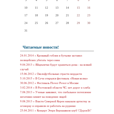
3
4
5
6
7
8
9
10
11
12
13
14
15
16
17
18
19
20
21
22
23
24
25
26
27
28
29
30
31
Читаемые новости!
24.01.2014 »
Кровавый гоблин в бутылке заставил
полицейских убегать через окна
9.04.2013 »
Яйцеклетки будут храниться дома - на всякий
случай
15.06.2012 »
Околофутбольные страсти-мордасти
5.10.2015 »
В Сочи открылся фестиваль «Новая волна»
30.06.2012 »
Фестиваль Flower Power в Москве
3.02.2014 »
В Ростовской области ЧС: нет дорог и хлеба
7.08.2013 »
Ученые заявляют, что глобальное потепление
негативно влияет на поведение людей
9.08.2013 »
Власти Северной Кореи наказали артистку за
оговорку и оправили ее работать на рудники
25.04.2011 »
Концерт Этери Бериашвили клуб \"ДуровЪ\"