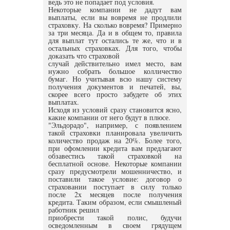
ведь это не попадает под условия.
Некоторые компании не дадут вам
выплаты, если вы вовремя не продлили
страховку. На сколько вовремя? Примерно
за три месяца. Да и в общем то, правила
для выплат тут остались те же, что и в
остальных страховках. Для того, чтобы
доказать что страховой
случай действительно имел место, вам
нужно собрать большое колличество
бумаг. Но учитывая всю нашу систему
получения документов и печатей, вы,
скорее всего просто забудете об этих
выплатах.
Исходя из условий сразу становится ясно,
какие компании от него будут в плюсе.
"Эльдорадо", например, с появлением
такой страховки планировала увеличить
количество продаж на 20%. Более того,
при офомлении кредита вам предлагают
обзавестись такой страховкой на
бесплатной основе. Некоторые компании
сразу предусмотрели мошенничество, и
поставили такое условие: договор о
страховании поступает в силу только
после 2х месяцев после получения
кредита. Таким образом, если смышленый
работник решил
приобрести такой полис, будучи
осведомленным в своем грядущем