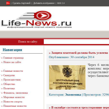
18+
|
Сделать стартовой
|
Добавить в избранное
|
RSS 2.0
Поиск по сайту:
Навигация
»
Защита платежей должна быть усилена
Опубликовано: 30 сентября 2014
»
Главная страница
»
Новое на сайте
Через 6 меся
комплекс мер
»
Главные новости
осуществляют
»
Скандалы
через банкома
»
Происшествия
»
Общество
»
Политика
»
Финансы, экономика
Экономика
Категория:
| Просмотров: 3296
»
Мировые новости
»
Новости спорта
»
Пикантные новости
»
В октябре состоятся трехсторонние пер