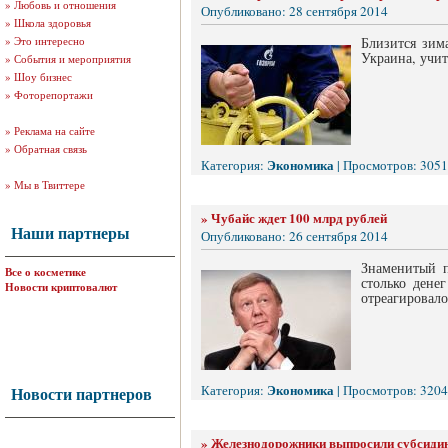
»
Любовь и отношения
Опубликовано: 28 сентября 2014
»
Школа здоровья
»
Это интересно
Близится зим
Украина, учит
»
События и мероприятия
»
Шоу бизнес
»
Фоторепортажи
»
Реклама на сайте
»
Обратная связь
Экономика
Категория:
| Просмотров: 3051
»
Мы в Твиттере
»
Чубайс ждет 100 млрд рублей
Наши партнеры
Опубликовано: 26 сентября 2014
Знаменитый п
Все о косметике
столько дене
Новости криптовалют
отреагировало
Экономика
Категория:
| Просмотров: 3204
Новости партнеров
»
Железнодорожники выпросили субсиди