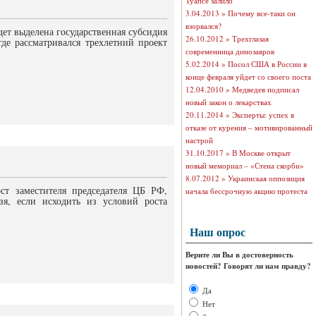
Туапсе залило
3.04.2013 »
Почему все-таки он
взорвался?
ет выделена государственная субсидия
26.10.2012 »
Трехглазая
де рассматривался трехлетний проект
современница динозавров
5.02.2014 »
Посол США в России в
конце февраля уйдет со своего поста
12.04.2010 »
Медведев подписал
новый закон о лекарствах
20.11.2014 »
Эксперты: успех в
отказе от курения – мотивированный
настрой
31.10.2017 »
В Москве открыт
новый мемориал – «Стена скорби»
8.07.2012 »
Украинская оппозиция
ст заместителя председателя ЦБ РФ,
начала бессрочную акцию протеста
зя, если исходить из условий роста
Наш опрос
Верите ли Вы в достоверность
новостей? Говорят ли нам правду?
Да
Нет