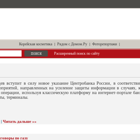
Корейская косметика
|
Рядом с Домом.Ру
|
Фоторепортажи
|
Расширенный поиск по сайту
цев вступит в силу новое указание Центробанка России, в соответств
оприятий, направленных на усиление защиты информации в случаях, 
 операции, используя классическую платформу на интернет-портале бан
ты, терминалы.
Читать дальше »»
 |
еговоры по газу