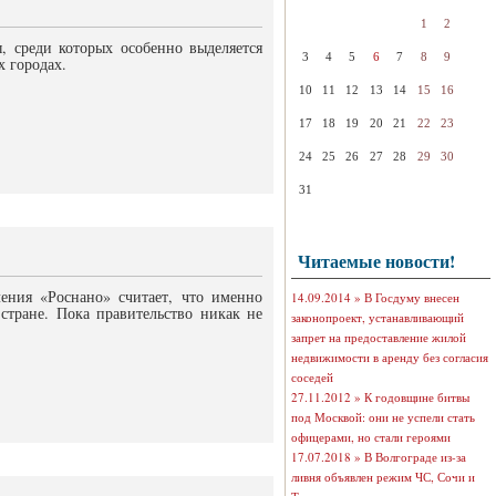
1
2
ы, среди которых особенно выделяется
3
4
5
6
7
8
9
х городах.
10
11
12
13
14
15
16
17
18
19
20
21
22
23
24
25
26
27
28
29
30
31
Читаемые новости!
ния «Роснано» считает, что именно
14.09.2014 »
В Госдуму внесен
стране. Пока правительство никак не
законопроект, устанавливающий
запрет на предоставление жилой
недвижимости в аренду без согласия
соседей
27.11.2012 »
К годовщине битвы
под Москвой: они не успели стать
офицерами, но стали героями
17.07.2018 »
В Волгограде из-за
ливня объявлен режим ЧС, Сочи и