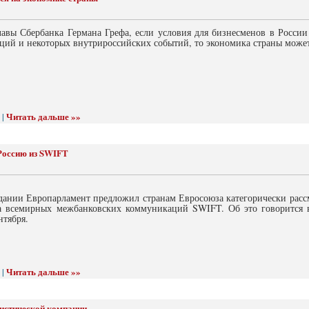
авы Сбербанка Германа Грефа, если условия для бизнесменов в России 
ций и некоторых внутрироссийских событий, то экономика страны может
Читать дальше »»
 |
Россию из SWIFT
едании Европарламент предложил странам Евросоюза категорически расс
а всемирных межбанковских коммуникаций SWIFT. Об это говорится 
нтября.
Читать дальше »»
 |
ристической компании