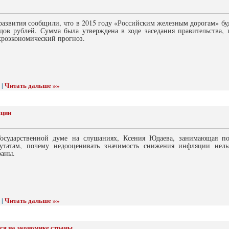
азвития сообщили, что в 2015 году «Российским железным дорогам» буд
дов рублей. Сумма была утверждена в ходе заседания правительства, г
кроэкономический прогноз.
Читать дальше »»
 |
яции
осударственной думе на слушаниях, Ксения Юдаева, занимающая по
утатам, почему недооценивать значимость снижения инфляции нель
раны.
Читать дальше »»
 |
тся на экономике страны