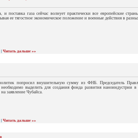
а, и поставка газа сейчас волнует практически все европейские стран
ывая ее тягостное экономическое положение и военные действия в разны
Читать дальше »»
 |
олитик попросил внушительную сумму из ФНБ. Председатель Правле
г необходимо выделить для создания фонда развития наноиндустрии в 
 на заявление Чубайса.
Читать дальше »»
 |
ю