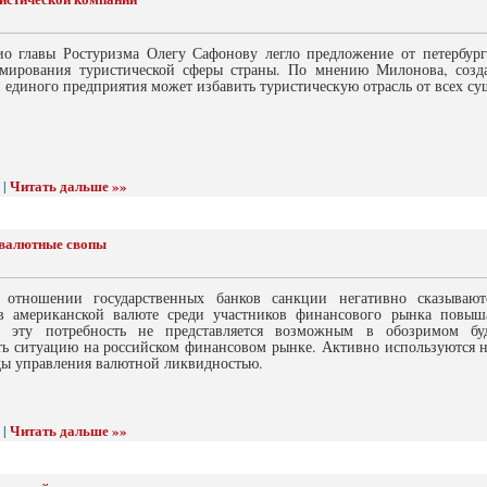
ио главы Ростуризма Олегу Сафонову легло предложение от петербур
мирования туристической сферы страны. По мнению Милонова, созда
 единого предприятия может избавить туристическую отрасль от всех с
Читать дальше »»
 |
 валютные свопы
 отношении государственных банков санкции негативно сказывают
в американской валюте среди участников финансового рынка повыш
ть эту потребность не представляется возможным в обозримом бу
ть ситуацию на российском финансовом рынке. Активно используются 
ды управления валютной ликвидностью.
Читать дальше »»
 |