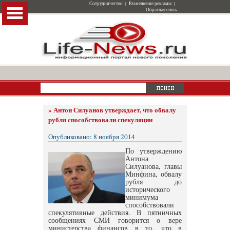
Сотрудничество
|
Размещение рекламы
|
Обратная связь
»
Антон Силуанов утверждает, что обвалу
рубля способствовали спекуляции
Опубликовано: 8 ноября 2014
По утверждению
Антона
Силуанова, главы
Минфина, обвалу
рубля до
исторического
минимума
способствовали
спекулятивные действия. В пятничных
сообщениях СМИ говорится о вере
министерства финансов в то, что в