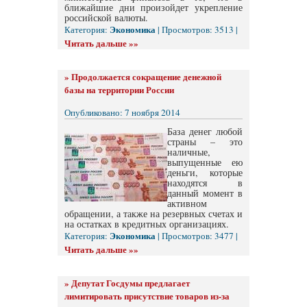
ближайшие дни произойдет укрепление
российской валюты.
Экономика
Категория:
| Просмотров: 3513 |
Читать дальше »»
»
Продолжается сокращение денежной
базы на территории России
Опубликовано: 7 ноября 2014
База денег любой
страны – это
наличные,
выпущенные ею
деньги, которые
находятся в
данный момент в
активном
обращении, а также на резервных счетах и
на остатках в кредитных организациях.
Экономика
Категория:
| Просмотров: 3477 |
Читать дальше »»
»
Депутат Госдумы предлагает
лимитировать присутствие товаров из-за