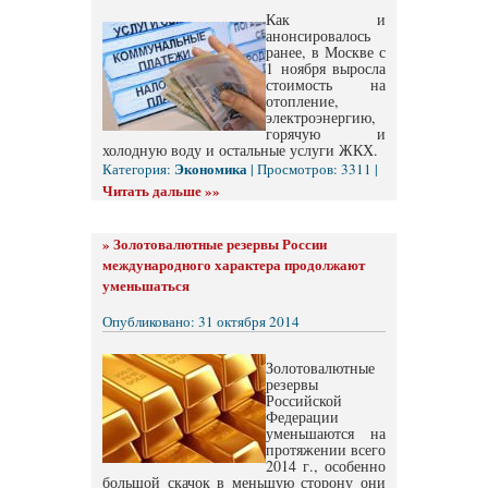
Как и
анонсировалось
ранее, в Москве с
1 ноября выросла
стоимость на
отопление,
электроэнергию,
горячую и
холодную воду и остальные услуги ЖКХ.
Экономика
Категория:
| Просмотров: 3311 |
Читать дальше »»
»
Золотовалютные резервы России
международного характера продолжают
уменьшаться
Опубликовано: 31 октября 2014
Золотовалютные
резервы
Российской
Федерации
уменьшаются на
протяжении всего
2014 г., особенно
большой скачок в меньшую сторону они