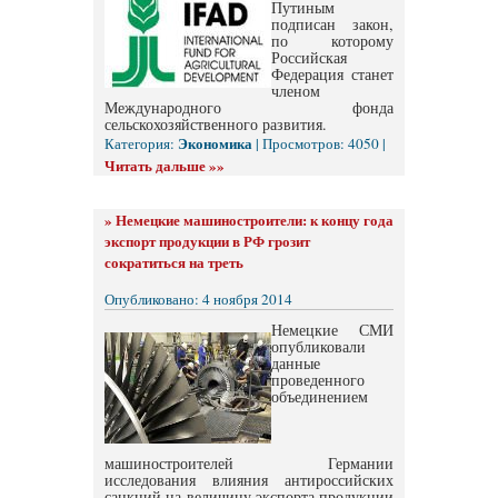
Путиным
подписан закон,
по которому
Российская
Федерация станет
членом
Международного фонда
сельскохозяйственного развития.
Экономика
Категория:
| Просмотров: 4050 |
Читать дальше »»
»
Немецкие машиностроители: к концу года
экспорт продукции в РФ грозит
сократиться на треть
Опубликовано: 4 ноября 2014
Немецкие СМИ
опубликовали
данные
проведенного
объединением
машиностроителей Германии
исследования влияния антироссийских
санкций на величину экспорта продукции