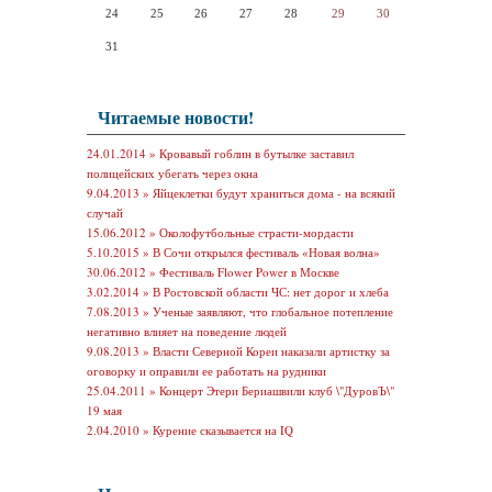
24
25
26
27
28
29
30
31
Читаемые новости!
24.01.2014 »
Кровавый гоблин в бутылке заставил
полицейских убегать через окна
9.04.2013 »
Яйцеклетки будут храниться дома - на всякий
случай
15.06.2012 »
Околофутбольные страсти-мордасти
5.10.2015 »
В Сочи открылся фестиваль «Новая волна»
30.06.2012 »
Фестиваль Flower Power в Москве
3.02.2014 »
В Ростовской области ЧС: нет дорог и хлеба
7.08.2013 »
Ученые заявляют, что глобальное потепление
негативно влияет на поведение людей
9.08.2013 »
Власти Северной Кореи наказали артистку за
оговорку и оправили ее работать на рудники
25.04.2011 »
Концерт Этери Бериашвили клуб \"ДуровЪ\"
19 мая
2.04.2010 »
Курение сказывается на IQ