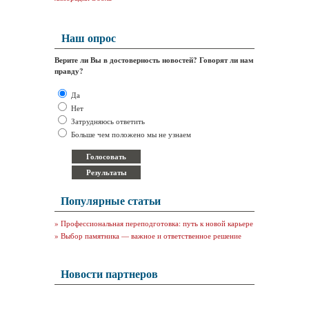
Наш опрос
Верите ли Вы в достоверность новостей? Говорят ли нам
правду?
Да
Нет
Затрудняюсь ответить
Больше чем положено мы не узнаем
Популярные статьи
»
Профессиональная переподготовка: путь к новой карьере
»
Выбор памятника — важное и ответственное решение
Новости партнеров