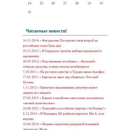
24
25
26
27
28
29
30
31
Читаемые новости!
16.11.2014 »
Фигуристка Погорилая стала второй на
российском этапе Гран-при
25.11.2013 »
В Гондурасе прошли выборы президента и
парламента
26.05.2012 »
Родственники погибших с «Кольской»
собрали средства, в июне поиски возобновятся
7.10.2011 »
На русскую девочку в Турции напал педофил
17.01.2011 »
Европа не знает как общаться с Россией
Путина
1.11.2012 »
Циничное высказывание депутата может
лишить его мандата
27.01.2015 »
Клиент в китайском автосалоне расплатился
«мелкой наличностью»
24.06.2022 »
Покупайте российские шпроты «За Родину!»
8.12.2014 »
В Ненецком АО разбился вертолет Ми-8, есть
жертвы
10.04.2014 »
Медики озадачены рекордной вспышкой
лихорадки Эбола