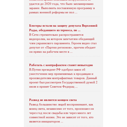
удастся до 2020 года, что было запланировано
заранее. Выполнить поставленную программу в
рамках военной реформы не пол ...
Блогеры встали на защиту депутата Верховной
Рады, обедавшего из термоса, по ...
В Сети стремительно распространяется
видеоролик, на котором запечатлен обедающий
член украинского парламента. Героем видео стал
депутат от «Партии регионов», причем обедает
он прямо на рабочем месте в ...
Работать с контрафактом станет невыгодно
В.Путин президент РФ одобрил закон об
ужесточении мер применяемых к продавцам и
производителям контрафактных товаров. Данный
проект был рассмотрен Государственной думой 2
июля и принят Советом Федерац ...
Развод не является концом света
Развод большинство людей воспринимают, как
конец света, независимо от того, произошел он
через год после свадьбы или через много лет
совместной жизни. Это не зависит от того, кто
является инициатором ...