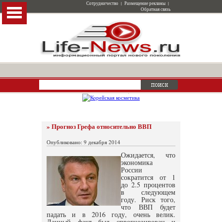
Сотрудничество
|
Размещение рекламы
|
Обратная связь
» Прогноз Грефа относительно ВВП
Опубликовано: 9 декабря 2014
Ожидается, что
экономика
России
сократится от 1
до 2.5 процентов
в следующем
году. Риск того,
что ВВП будет
падать и в 2016 году, очень велик.
Данный факт был спрогнозирован и