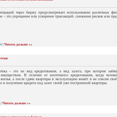
пераций через биржу предусматривает использование различных фи
е – это упрощение или ускорение транзакций, снижение рисков или пре
Читать дальше »»
4 |
отеки
тека – это не вид кредитования, а вид залога, при котором заём
имуществом. В отличие от ипотечного кредитования, когда челове
жилья, а после сдачи квартиры в эксплуатацию живёт в не совсем своё
ле и получение кредита под залог своей уже построенной квартиры.
Читать дальше »»
 |
уктур в ненадежных банках