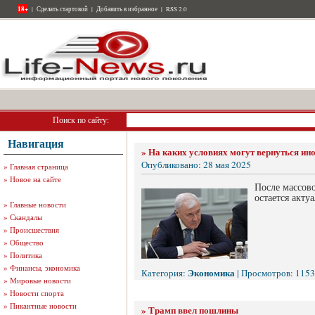
18+
|
Сделать стартовой
|
Добавить в избранное
|
RSS 2.0
Поиск по сайту:
Навигация
»
На каких условиях могут вернуться ин
Опубликовано: 28 мая 2025
»
Главная страница
»
Новое на сайте
После массов
остается акту
»
Главные новости
»
Скандалы
»
Происшествия
»
Общество
»
Политика
»
Финансы, экономика
Экономика
Категория:
| Просмотров: 1153
»
Мировые новости
»
Новости спорта
»
Пикантные новости
»
Трамп ввел пошлины