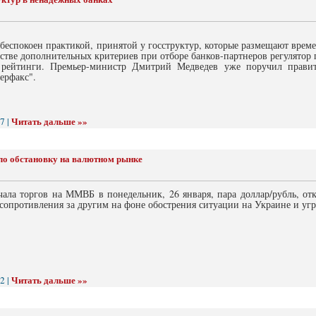
беспокоен практикой, принятой у госструктур, которые размещают врем
естве дополнительных критериев при отборе банков-партнеров регулятор
 рейтинги. Премьер-министр Дмитрий Медведев уже поручил правит
ерфакс".
Читать дальше »»
7 |
ло обстановку на валютном рынке
чала торгов на ММВБ в понедельник, 26 января, пара доллар/рубль, от
сопротивления за другим на фоне обострения ситуации на Украине и уг
Читать дальше »»
2 |