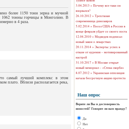
Туапсе залило
3.04.2013 »
Почему все-таки он
взорвался?
влено более 1150 тонн зерна и мучной
26.10.2012 »
Трехглазая
и 1062 тонны горчицы в Монголию. В
имерно в 4 раза.
современница динозавров
5.02.2014 »
Посол США в России в
конце февраля уйдет со своего поста
12.04.2010 »
Медведев подписал
новый закон о лекарствах
20.11.2014 »
Эксперты: успех в
отказе от курения – мотивированный
настрой
31.10.2017 »
В Москве открыт
новый мемориал – «Стена скорби»
8.07.2012 »
Украинская оппозиция
 Это самый лучший комплекс в этом
начала бессрочную акцию протеста
ом плато. Вблизи располагается река,
Наш опрос
Верите ли Вы в достоверность
новостей? Говорят ли нам правду?
Да
Нет