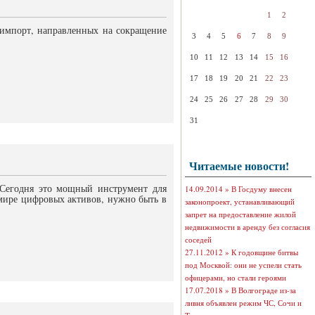
1
2
импорт, направленных на сокращение
3
4
5
6
7
8
9
10
11
12
13
14
15
16
17
18
19
20
21
22
23
24
25
26
27
28
29
30
31
Читаемые новости!
 Сегодня это мощный инструмент для
14.09.2014 »
В Госдуму внесен
мире цифровых активов, нужно быть в
законопроект, устанавливающий
запрет на предоставление жилой
недвижимости в аренду без согласия
соседей
27.11.2012 »
К годовщине битвы
под Москвой: они не успели стать
офицерами, но стали героями
17.07.2018 »
В Волгограде из-за
ливня объявлен режим ЧС, Сочи и