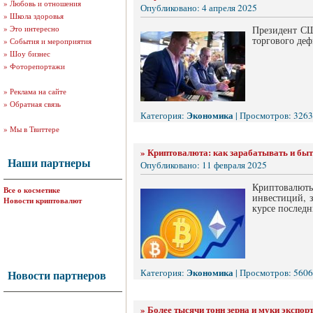
»
Любовь и отношения
Опубликовано: 4 апреля 2025
»
Школа здоровья
»
Это интересно
Президент СШ
торгового деф
»
События и мероприятия
»
Шоу бизнес
»
Фоторепортажи
»
Реклама на сайте
»
Обратная связь
Экономика
Категория:
| Просмотров: 3263
»
Мы в Твиттере
»
Криптовалюта: как зарабатывать и быт
Наши партнеры
Опубликовано: 11 февраля 2025
Криптовалюты
Все о косметике
инвестиций, 
Новости криптовалют
курсе последн
Экономика
Категория:
| Просмотров: 5606
Новости партнеров
»
Более тысячи тонн зерна и муки экспо