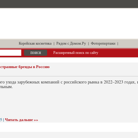
Корейская косметика
|
Рядом с Домом.Ру
|
Фоторепортажи
|
Расширенный поиск по сайту
остранные бренды в Россию
ого ухода зарубежных компаний с российского рынка в 2022–2023 годах,
альным.
Читать дальше »»
5 |