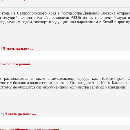
3 года из Ставропольского края в государства Дальнего Востока отпра
а текущий период в Китай поставлено 90036 тонны пшеничной муки 
предыдущим годом, экспорт продукции под карантином в Китай вырос пр
Читать дальше »»
 |
в хорошем районе
 располагается в таком замечательном городе, как Новосибирск.
нкте с большим количеством квартир. Он находится на Ключ-Камышенск
Поэтому не обходится без огромнейшего количества зеленых насаждений.
Читать дальше »»
2 |
ения и особенности использования