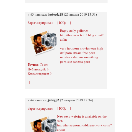
» #3 написал:
hesterdz18
(23 января 2019 13:51)
Зарегистрирован: -- | ICQ: -- |
Enjoy daily galleries
http://brazzers.fetlifeblog.com/?
aylin
very hot porn movies teen high
def porn stream free porn
movies video mr something
porn site zanessa porn
Группа:
Гости
Публикаций: 0
Комментариев: 0
| |
» #4 написал:
juliegp2
(2 февраля 2019 12:34)
Зарегистрирован: -- | ICQ: -- |
New sexy website is available on the
web
http://horse.porn.hotblognetwork.com/?
elyssa