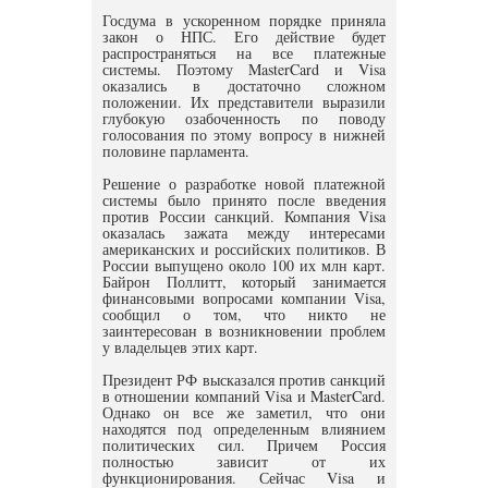
Госдума в ускоренном порядке приняла
закон о НПС. Его действие будет
распространяться на все платежные
системы. Поэтому MasterCard и Visa
оказались в достаточно сложном
положении. Их представители выразили
глубокую озабоченность по поводу
голосования по этому вопросу в нижней
половине парламента.
Решение о разработке новой платежной
системы было принято после введения
против России санкций. Компания Visa
оказалась зажата между интересами
американских и российских политиков. В
России выпущено около 100 их млн карт.
Байрон Поллитт, который занимается
финансовыми вопросами компании Visa,
сообщил о том, что никто не
заинтересован в возникновении проблем
у владельцев этих карт.
Президент РФ высказался против санкций
в отношении компаний Visa и MasterCard.
Однако он все же заметил, что они
находятся под определенным влиянием
политических сил. Причем Россия
полностью зависит от их
функционирования. Сейчас Visa и