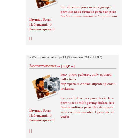
free amaeture porn movies grouper
porn site nude brunette porn best porn
firefox addons internet is for porn wow
Группа:
Гости
Публикаций: 0
Комментариев: 0
| |
» #5 написал:
esterqm11
(9 февраля 2019 11:07)
Зарегистрирован: -- | ICQ: -- |
Sexy photo galleries, daily updated
collections
http://porn.at.cinema.allproblog.com/?
mckenna
free xxx lesbian sex porn stories free
porn videos milfs getting fucked free
female uniform porn why dont porn
Группа:
Гости
wear condoms number 1 porn site of
Публикаций: 0
world
Комментариев: 0
| |