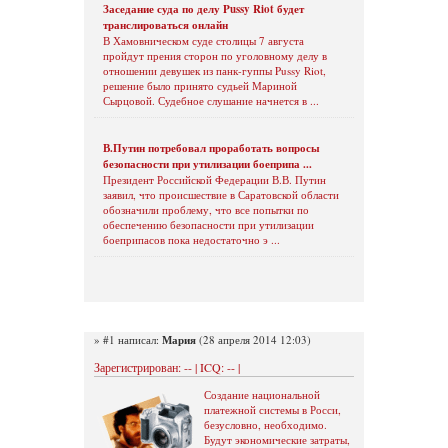
Заседание суда по делу Pussy Riot будет
транслироваться онлайн
В Хамовническом суде столицы 7 августа
пройдут прения сторон по уголовному делу в
отношении девушек из панк-гуппы Pussy Riot,
решение было принято судьей Мариной
Сырцовой. Судебное слушание начнется в ...
В.Путин потребовал проработать вопросы
безопасности при утилизации боеприпа ...
Президент Российской Федерации В.В. Путин
заявил, что происшествие в Саратовской области
обозначили проблему, что все попытки по
обеспечению безопасности при утилизации
боеприпасов пока недостаточно э ...
» #1 написал:
Мария
(28 апреля 2014 12:03)
Зарегистрирован: -- | ICQ: -- |
Создание национальной
платежной системы в Росси,
безусловно, необходимо.
Будут экономические затраты,