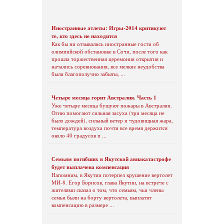
Иностранные атлеты: Игры-2014 критикуют
те, кто здесь не находится
Как бы ни отзывались иностранные гости об
олимпийской обстановке в Сочи, после того как
прошла торжественная церемония открытия и
начались соревнования, все мелкие неудобства
были благополучно забыты, ...
Четыре месяца горит Австралия. Часть 1
Уже четыре месяца бушуют пожары в Австралии.
Огню помогают сильная засуха (три месяца не
было дождей), сильный ветер и чудовищная жара,
температура воздуха почти все время держится
около 40 градусов п ...
Семьям погибших в Якутской авиакатастрофе
будет выплачена компенсация
Напомним, в Якутии потерпел крушение вертолет
МИ-8. Егор Борисов, глава Якутии, на встрече с
жителями сказал о том, что семьям, чьи члены
семьи были на борту вертолета, выплатят
компенсацию в размере ...