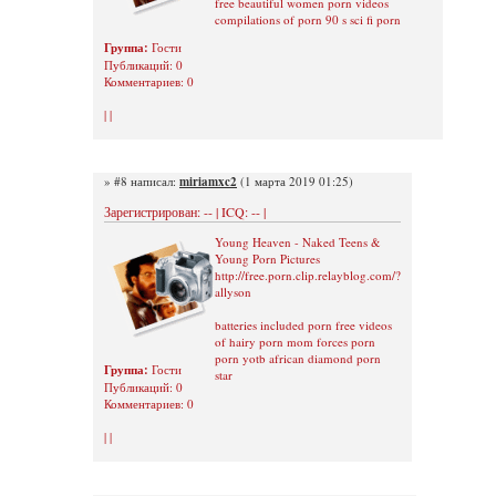
free beautiful women porn videos
compilations of porn 90 s sci fi porn
Группа:
Гости
Публикаций: 0
Комментариев: 0
| |
» #8 написал:
miriamxc2
(1 марта 2019 01:25)
Зарегистрирован: -- | ICQ: -- |
Young Heaven - Naked Teens &
Young Porn Pictures
http://free.porn.clip.relayblog.com/?
allyson
batteries included porn free videos
of hairy porn mom forces porn
porn yotb african diamond porn
Группа:
Гости
star
Публикаций: 0
Комментариев: 0
| |