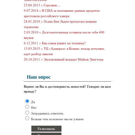
23.04.2013 »
Стреляли…
9.07.2014 »
В США за похищение данных кредиток
арестовали российского хакера
24.01.2010 »
Осама Бин Ладен пригрозил новыми
терактами
2.03.2010 »
Долгожительница оставила после себя 400
внуков
6.12.2011 »
Как семья влияет на человека?
13.03.2015 »
ТЦ «Адмирал» в Казани: пожар потушен,
идет разбор завалов
20.10.2011 »
Эксклюзивный концерт Майкла Лингтона
Наш опрос
Верите ли Вы в достоверность новостей? Говорят ли нам
правду?
Да
Нет
Затрудняюсь ответить
Больше чем положено мы не узнаем