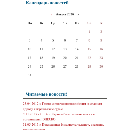
Календарь новостей
«
Август 2026 »
Пн
Вт
Ср
Чт
Пт
Сб
Вс
1
2
3
4
5
6
7
8
9
10
11
12
13
14
15
16
17
18
19
20
21
22
23
24
25
26
27
28
29
30
31
Читаемые новости!
23.04.2012 »
Газпром проложил российским компаниям
дорогу к израильским судам
9.11.2013 »
США и Израиль были лишены голоса в
организации ЮНЕСКО
31.05.2013 »
Похищенная финалистка телешоу, оказалась
транссексуалом