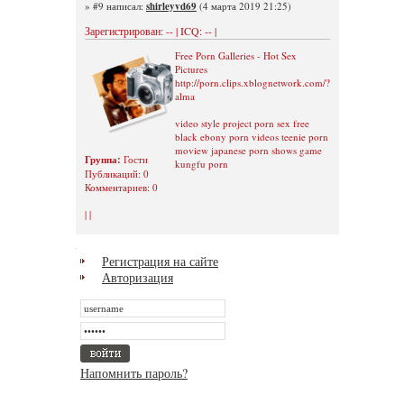
» #9 написал:
shirleyvd69
(4 марта 2019 21:25)
Зарегистрирован: -- | ICQ: -- |
Free Porn Galleries - Hot Sex
Pictures
http://porn.clips.xblognetwork.com/?
alma
video style project porn sex free
black ebony porn videos teenie porn
moview japanese porn shows game
Группа:
Гости
kungfu porn
Публикаций: 0
Комментариев: 0
| |
Регистрация на сайте
Авторизация
Напомнить пароль?