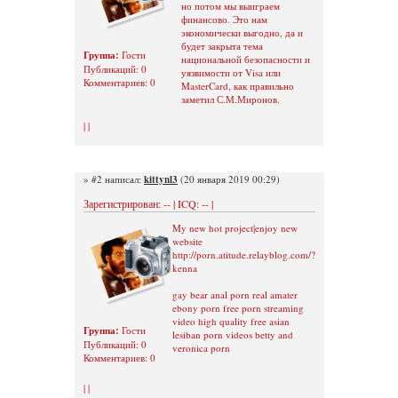
но потом мы выиграем
финансово. Это нам
экономически выгодно, да и
будет закрыта тема
Группа:
Гости
национальной безопасности и
Публикаций: 0
уязвимости от Visa или
Комментариев: 0
MasterCard, как правильно
заметил С.М.Миронов.
| |
» #2 написал:
kittynl3
(20 января 2019 00:29)
Зарегистрирован: -- | ICQ: -- |
My new hot project|enjoy new
website
http://porn.atitude.relayblog.com/?
kenna
gay bear anal porn real amater
ebony porn free porn streaming
video high quality free asian
Группа:
Гости
lesiban porn videos betty and
Публикаций: 0
veronica porn
Комментариев: 0
| |