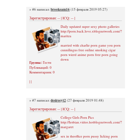
» #6 написал:
brookeam16
(15 февраля 2019 05:27)
Зарегистрирован: -- | ICQ: -- |
Daily updated super sexy photo galleries
http://porn.back.love.xblognetwork.com/?
maritza
married with charlie porn game you porn
cunnilingus free online smoking cigar
porn wierd anime porn free porn going
down
Группа:
Гости
Публикаций: 0
Комментариев: 0
| |
» #7 написал:
desireeyt2
(27 февраля 2019 01:48)
Зарегистрирован: -- | ICQ: -- |
College Girls Porn Pics
http://lesbian.video.hotblognetwork.com/?
margaret
sex in theoffice porn pussy licking porn