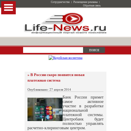
Сотрудничество
|
Размещение рекламы
|
Обратная связь
» В России скоро появится новая
платежная система
Опубликовано: 27 апреля 2014
Банк России примет
самое активное
участие в разработке
национальной
платежной системы.
Центробанк будет
полностью управлять
расчетно-клиринговым центром.