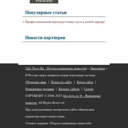
Популярные статьи
»
Профессиональная переподготовка: путь к новой карьере
Новости партнеров
LIfe-News.Ru - Портал жизненных новостей
»
Экономика
»
В России скоро появится новая платежная система
Обратная связь
|
Поиск по сайту
|
Карта сайта
|
Размещение рекламы
|
Каталог сайтов
|
Статьи
COPYRIGHT © 2008-2025
life-news.ru ® - Жизненные
новости.
All Rights Reserved.
При использовании материалов сайта обязательна
индексируемая гиперссылка.
Сетевое издание «Портал жизненных новостей»