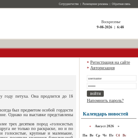
Сотрудничество
|
Размещение рекламы
|
Обратная связь
Воскресенье
9-08-2026
|
6:48
Регистрация на сайте
Авторизация
му году петуха. Она продлится до 18
Напомнить пароль?
всегда был предметом особой гордости
Календарь новостей
вне. Однако на выставке представлены
лее трех десятков пород «голосистых
«
Август 2026 »
руга не только по раскраске, но и по
 и голосистые, крупные и маленькие,
Пн
Вт
Ср
Чт
Пт
Сб
Вс
авку посетили учащиеся барнаульской