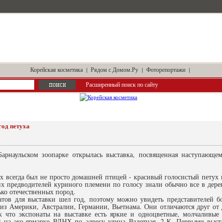
Корейская косметика
|
Рядом с Домом.Ру
|
Фоторепортажи
|
Расширенный поиск по сайту
год петуха
Барнаульском зоопарке открылась выставка, посвященная наступающе
х всегда был не просто домашней птицей - красивый голосистый петух 
х предводителей куриного племени по голосу знали обычно все в дере
ько отечественных пород.
атов для выставки шел год, поэтому можно увидеть представителей бо
из Америки, Австралии, Германии, Вьетнама. Они отличаются друг от д
ак что экспонаты на выставке есть яркие и одноцветные, молчаливые
т на эко-ярмарке ВДНХ по адресу улица Взлетная, 2-К. Первыми выст