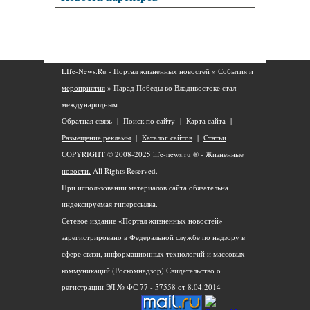
LIfe-News.Ru - Портал жизненных новостей
»
События и
мероприятия
» Парад Победы во Владивостоке стал
международным
Обратная связь
|
Поиск по сайту
|
Карта сайта
|
Размещение рекламы
|
Каталог сайтов
|
Статьи
COPYRIGHT © 2008-2025
life-news.ru ® - Жизненные
новости.
All Rights Reserved.
При использовании материалов сайта обязательна
индексируемая гиперссылка.
Сетевое издание «Портал жизненных новостей»
зарегистрировано в Федеральной службе по надзору в
сфере связи, информационных технологий и массовых
коммуникаций (Роскомнадзор) Свидетельство о
регистрации ЭЛ № ФС 77 - 57558 от 8.04.2014