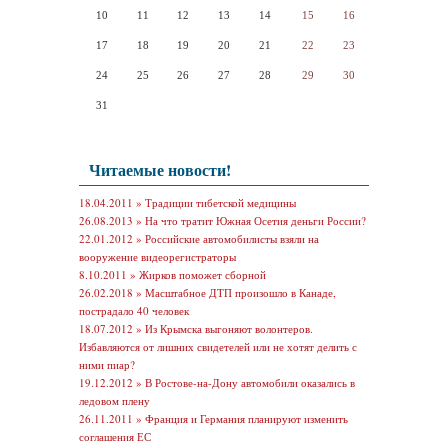
10
11
12
13
14
15
16
17
18
19
20
21
22
23
24
25
26
27
28
29
30
31
Читаемые новости!
18.04.2011 »
Традиции тибетской медицины
26.08.2013 »
На что тратит Южная Осетия деньги России?
22.01.2012 »
Российские автомобилисты взяли на
вооружение видеорегистраторы
8.10.2011 »
Жирков поможет сборной
26.02.2018 »
Масштабное ДТП произошло в Канаде,
пострадало 40 человек
18.07.2012 »
Из Крымска выгоняют волонтеров.
Избавляются от лишних свидетелей или не хотят делить с
ними пиар?
19.12.2012 »
В Ростове-на-Дону автомобили оказались в
ледовом плену
26.11.2011 »
Франция и Германия планируют изменить
соглашения ЕС