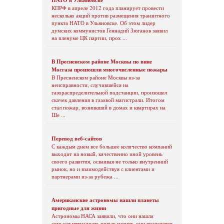
КПРФ в апреле 2012 года планирует провести
несколько акций против размещения транзитного
пункта НАТО в Ульяновске. Об этом лидер
думских коммунистов Геннадий Зюганов заявил
на пленуме ЦК партии, прох ...
В Пресненском районе Москвы по вине
Мосгаза произошли многочисленные пожары
В Пресненском районе Москвы из-за
неисправности, случившейся на
газораспределительной подстанции, произошел
скачек давления в газовой магистрали. Итогом
стал пожар, возникший в домах и квартирах на
Ше ...
Перевод веб-сайтов
С каждым днем все большее количество компаний
выходит на новый, качественно иной уровень
своего развития, осваивая не только внутренний
рынок, но и взаимодействуя с клиентами и
партнерами из-за рубежа ...
Американские астрономы нашли планеты
пригодные для жизни
Астрономы НАСА заявили, что они нашли
семьсот пятнадцать новых планет, они вращаются