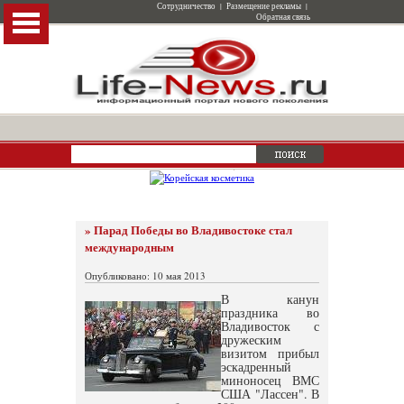
Сотрудничество
|
Размещение рекламы
|
Обратная связь
» Парад Победы во Владивостоке стал
международным
Опубликовано: 10 мая 2013
В канун
праздника во
Владивосток с
дружеским
визитом прибыл
эскадренный
миноносец ВМС
США "Лассен". В