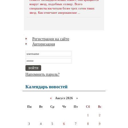
вокруг звезд, подобных солнцу. Всего
специалисты насчитали более трех сотен таких
звезд. Как отмечают американские ...
Регистрация на сайте
Авторизация
Напомнить пароль?
Календарь новостей
«
Август 2026 »
Пн
Вт
Ср
Чт
Пт
Сб
Вс
1
2
3
4
5
6
7
8
9