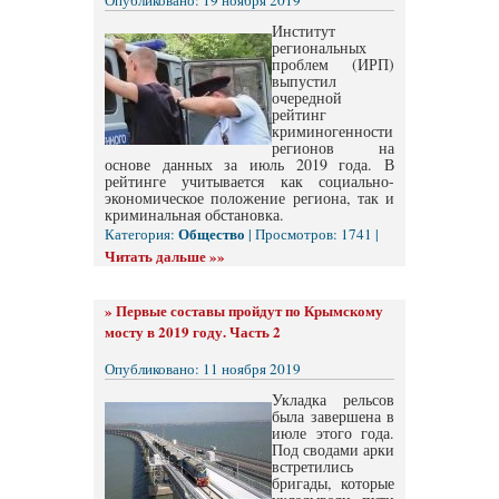
Опубликовано: 19 ноября 2019
Институт
региональных
проблем (ИРП)
выпустил
очередной
рейтинг
криминогенности
регионов на
основе данных за июль 2019 года. В
рейтинге учитывается как социально-
экономическое положение региона, так и
криминальная обстановка.
Общество
Категория:
| Просмотров: 1741 |
Читать дальше »»
»
Первые составы пройдут по Крымскому
мосту в 2019 году. Часть 2
Опубликовано: 11 ноября 2019
Укладка рельсов
была завершена в
июле этого года.
Под сводами арки
встретились
бригады, которые