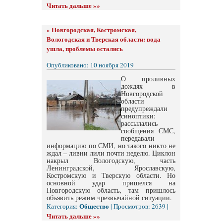
Читать дальше »»
»
Новгородская, Костромская,
Вологодская и Тверская области: вода
ушла, проблемы остались
Опубликовано: 10 ноября 2019
О проливных
дождях в
Новгородской
области
предупреждали
синоптики:
рассылались
сообщения СМС,
передавали
информацию по СМИ, но такого никто не
ждал – ливни лили почти неделю. Циклон
накрыл Вологодскую, часть
Ленинградской, Ярославскую,
Костромскую и Тверскую области. Но
основной удар пришелся на
Новгородскую область, там пришлось
объявить режим чрезвычайной ситуации.
Общество
Категория:
| Просмотров: 2639 |
Читать дальше »»