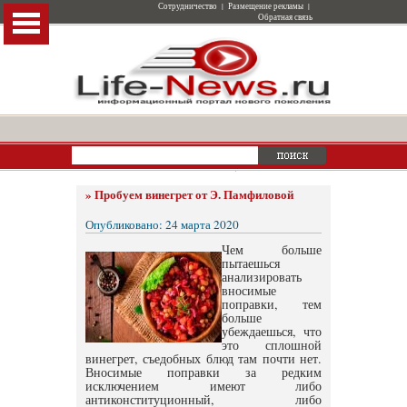
Сотрудничество
|
Размещение рекламы
|
Обратная связь
»
Пробуем винегрет от Э. Памфиловой
Опубликовано: 24 марта 2020
Чем больше
пытаешься
анализировать
вносимые
поправки, тем
больше
убеждаешься, что
это сплошной
винегрет, съедобных блюд там почти нет.
Вносимые поправки за редким
исключением имеют либо
антиконституционный, либо