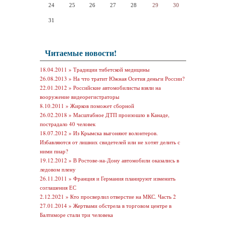
24
25
26
27
28
29
30
31
Читаемые новости!
18.04.2011 »
Традиции тибетской медицины
26.08.2013 »
На что тратит Южная Осетия деньги России?
22.01.2012 »
Российские автомобилисты взяли на
вооружение видеорегистраторы
8.10.2011 »
Жирков поможет сборной
26.02.2018 »
Масштабное ДТП произошло в Канаде,
пострадало 40 человек
18.07.2012 »
Из Крымска выгоняют волонтеров.
Избавляются от лишних свидетелей или не хотят делить с
ними пиар?
19.12.2012 »
В Ростове-на-Дону автомобили оказались в
ледовом плену
26.11.2011 »
Франция и Германия планируют изменить
соглашения ЕС
2.12.2021 »
Кто просверлил отверстие на МКС. Часть 2
27.01.2014 »
Жертвами обстрела в торговом центре в
Балтиморе стали три человека