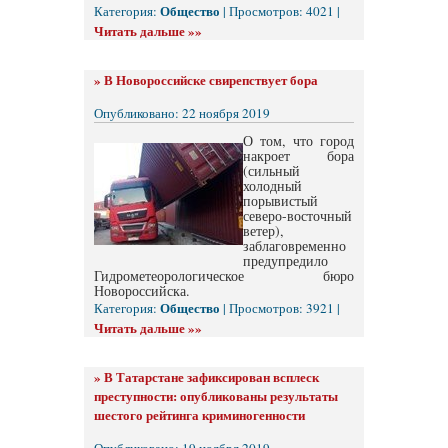
Общество
Категория:
| Просмотров: 4021 |
Читать дальше »»
»
В Новороссийске свирепствует бора
Опубликовано: 22 ноября 2019
О том, что город
накроет бора
(сильный
холодный
порывистый
северо-восточный
ветер),
заблаговременно
предупредило
Гидрометеорологическое бюро
Новороссийска.
Общество
Категория:
| Просмотров: 3921 |
Читать дальше »»
»
В Татарстане зафиксирован всплеск
преступности: опубликованы результаты
шестого рейтинга криминогенности