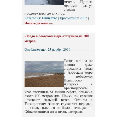
метель. Причем
местами разгул
стихии
продолжается до сих пор.
Общество
Категория:
| Просмотров: 2902 |
Читать дальше »»
»
Вода в Азовском море отступила на 100
метров
Опубликовано: 25 ноября 2019
Такого отлива не
помнят даже
старожилы – вода
в Азовском море
у побережья
Приморско-
Ахтарска в
Краснодарском
крае отступила от линии берега, обнажив
около 100 метров дна. Причиной явления
называют сильный ветер. Отливы в
Таганрогском заливе случаются нередко,
но столь сильного не было очень давно.
Обнажившиеся ил и песок замерзли.