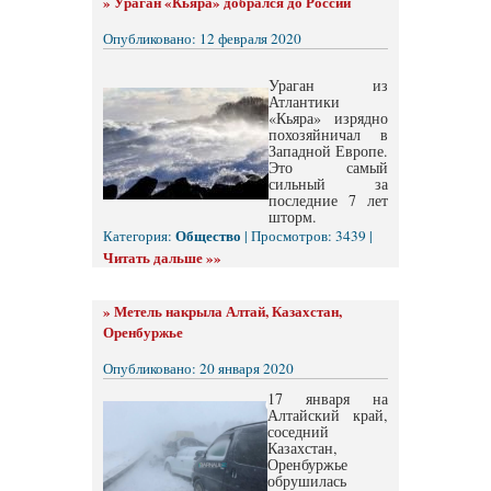
»
Ураган «Кьяра» добрался до России
Опубликовано: 12 февраля 2020
Ураган из
Атлантики
«Кьяра» изрядно
похозяйничал в
Западной Европе.
Это самый
сильный за
последние 7 лет
шторм.
Общество
Категория:
| Просмотров: 3439 |
Читать дальше »»
»
Метель накрыла Алтай, Казахстан,
Оренбуржье
Опубликовано: 20 января 2020
17 января на
Алтайский край,
соседний
Казахстан,
Оренбуржье
обрушилась