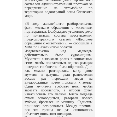
составлен административный протокол за
передвижение на автомобиле по
территории водоохраной зоны Охотского
моря.
«В ходе дальнейшего разбирательства
факт жесткого обращения с животным
подтвердился. Возбуждено уголовное дело
по признакам состава преступления,
предусмотренного статьей «Жестокое
обращение с животными», — сообщили в
МВД по Сахалинской области.
Издевательство над медведем
действительно было чудовищным.
Мучители выложили ролик в социальных
сетях, чтобы похвастаться, однако реакция
интернет-сообщества была обратной. Да и
как можно реагировать, когда двое
мужчин и девушка ради развлечения
восемь раз переехали зверя на
внедорожнике, потом прижали к земле.
Один мучитель требовал нож, чтобы
зарезать косолапого, а второй хотел
изнасиловать его палкой. Благо медведь
сумел освободиться, разорвав колесо
зубами, бросился на машину. Садистам
пришлось ретироваться. Между прочим,
вся эта троица не раз становилась
объектом внимания полиции.