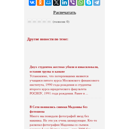
Распечатать
(голосов: 0)
Другие новости по теме:
Двух студенток жестоко убили и изнасиловали,
оставив трупы в канаве
Установлено, что потерпевшими являются
учащаяся пятого курса Московского финансового
института, 1990 года рождения и студентка
второго курса юридического факультета
РОСНОУ, 1991 года рождения. Ранее в ...
В Сети появились снимки Мадонны без
фотошопа
Много мы повидали фотографий звезд без
макияжа. Но эти уж очень шокирующие. Кто-то
раскопал фотографии Мадонны со съемок
рекламы Louis Vuitton весна - лето 2009 без