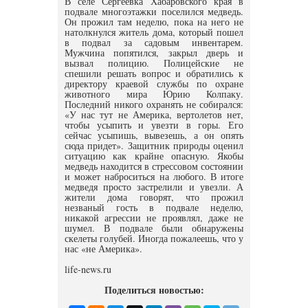
В селе Сергеевка Хабаровского края в
подвале многоэтажки поселился медведь.
Он прожил там неделю, пока на него не
натолкнулся житель дома, который пошел
в подвал за садовым инвентарем.
Мужчина попятился, закрыл дверь и
вызвал полицию. Полицейские не
спешили решать вопрос и обратились к
директору краевой службы по охране
животного мира Юрию Колпаку.
Последний никого охранять не собирался:
«У нас тут не Америка, вертолетов нет,
чтобы усыпить и увезти в горы. Его
сейчас усыпишь, вывезешь, а он опять
сюда придет». Защитник природы оценил
ситуацию как крайне опасную. Якобы
медведь находится в стрессовом состоянии
и может наброситься на любого. В итоге
медведя просто застрелили и увезли. А
жители дома говорят, что прожил
незваный гость в подвале неделю,
никакой агрессии не проявлял, даже не
шумел. В подвале были обнаружены
скелеты голубей. Иногда пожалеешь, что у
нас «не Америка».
life-news.ru
Поделиться новостью: