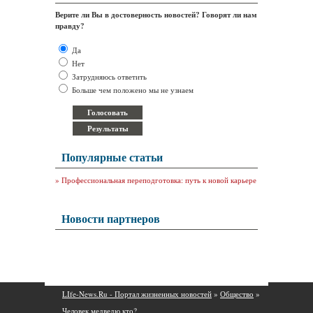
Верите ли Вы в достоверность новостей? Говорят ли нам
правду?
Да
Нет
Затрудняюсь ответить
Больше чем положено мы не узнаем
Популярные статьи
»
Профессиональная переподготовка: путь к новой карьере
Новости партнеров
LIfe-News.Ru - Портал жизненных новостей
»
Общество
»
Человек медведю кто?