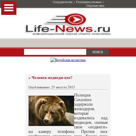
Сотрудничество
|
Размещение рекламы
|
Обратная связь
» Человек медведю кто?
Опубликовано: 25 августа 2015
Полиция
Сахалина
задержала
живодеров,
которые
издевались над
медведем, снимая
свои «подвиги»
на камеру телефона. Против них
возбуждено уголовное дело. Кроме того