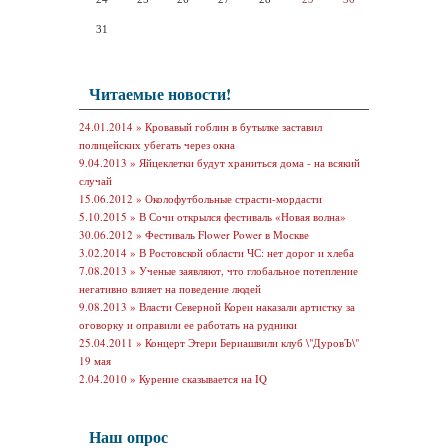
31
Читаемые новости!
24.01.2014 »
Кровавый гоблин в бутылке заставил
полицейских убегать через окна
9.04.2013 »
Яйцеклетки будут храниться дома - на всякий
случай
15.06.2012 »
Околофутбольные страсти-мордасти
5.10.2015 »
В Сочи открылся фестиваль «Новая волна»
30.06.2012 »
Фестиваль Flower Power в Москве
3.02.2014 »
В Ростовской области ЧС: нет дорог и хлеба
7.08.2013 »
Ученые заявляют, что глобальное потепление
негативно влияет на поведение людей
9.08.2013 »
Власти Северной Кореи наказали артистку за
оговорку и оправили ее работать на рудники
25.04.2011 »
Концерт Этери Бериашвили клуб \"ДуровЪ\"
19 мая
2.04.2010 »
Курение сказывается на IQ
Наш опрос