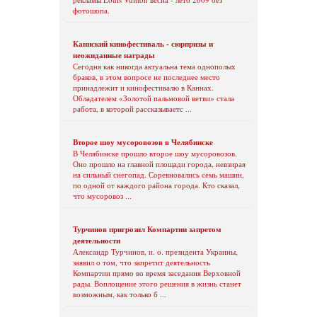
фотошопа.
Каннский кинофестиваль - сюрпризы и
неожиданные награды
Сегодня как никогда актуальна тема однополых
браков, в этом вопросе не последнее место
принадлежит и кинофестивалю в Каннах.
Обладателем «Золотой пальмовой ветви» стала
работа, в которой рассказываетс ...
Второе шоу мусоровозов в Челябинске
В Челябинске прошло второе шоу мусоровозов.
Оно прошло на главной площади города, невзирая
на сильный снегопад. Соревновались семь машин,
по одной от каждого района города. Кто сказал,
что мусоровоз ...
Турчинов пригрозил Компартии запретом
деятельности
Александр Турчинов, и. о. президента Украины,
заявил о том, что запретит деятельность
Компартии прямо во время заседания Верховной
рады. Воплощение этого решения в жизнь станет
возможным, как только б ...