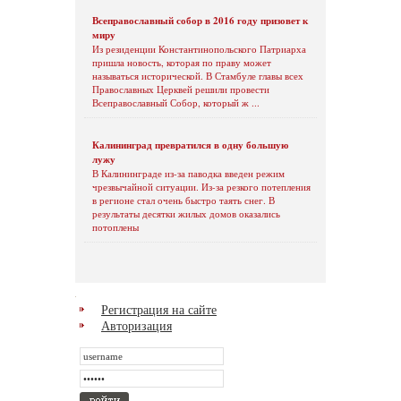
Всеправославный собор в 2016 году призовет к
миру
Из резиденции Константинопольского Патриарха
пришла новость, которая по праву может
называться исторической. В Стамбуле главы всех
Православных Церквей решили провести
Всеправославный Собор, который ж ...
Калининград превратился в одну большую
лужу
В Калининграде из-за паводка введен режим
чрезвычайной ситуации. Из-за резкого потепления
в регионе стал очень быстро таять снег. В
результаты десятки жилых домов оказались
потоплены
Регистрация на сайте
Авторизация