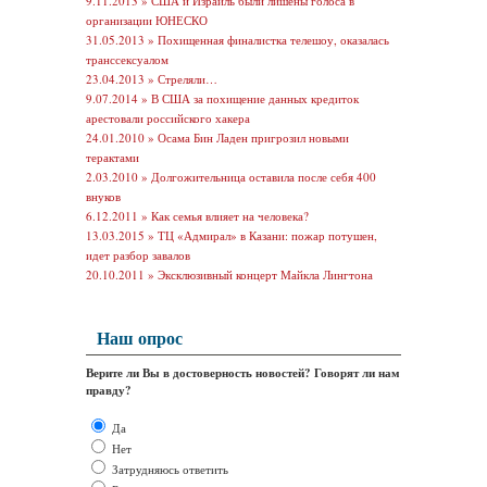
9.11.2013 »
США и Израиль были лишены голоса в
организации ЮНЕСКО
31.05.2013 »
Похищенная финалистка телешоу, оказалась
транссексуалом
23.04.2013 »
Стреляли…
9.07.2014 »
В США за похищение данных кредиток
арестовали российского хакера
24.01.2010 »
Осама Бин Ладен пригрозил новыми
терактами
2.03.2010 »
Долгожительница оставила после себя 400
внуков
6.12.2011 »
Как семья влияет на человека?
13.03.2015 »
ТЦ «Адмирал» в Казани: пожар потушен,
идет разбор завалов
20.10.2011 »
Эксклюзивный концерт Майкла Лингтона
Наш опрос
Верите ли Вы в достоверность новостей? Говорят ли нам
правду?
Да
Нет
Затрудняюсь ответить