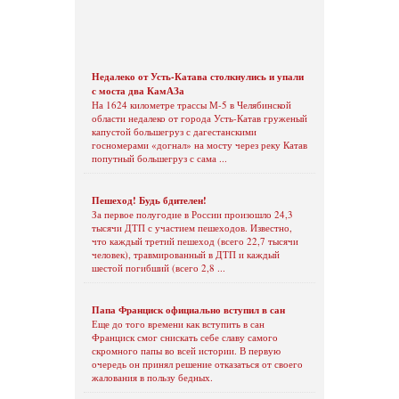
Недалеко от Усть-Катава столкнулись и упали
с моста два КамАЗа
На 1624 километре трассы М-5 в Челябинской
области недалеко от города Усть-Катав груженый
капустой большегруз с дагестанскими
госномерами «догнал» на мосту через реку Катав
попутный большегруз с сама ...
Пешеход! Будь бдителен!
За первое полугодие в России произошло 24,3
тысячи ДТП с участием пешеходов. Известно,
что каждый третий пешеход (всего 22,7 тысячи
человек), травмированный в ДТП и каждый
шестой погибший (всего 2,8 ...
Папа Франциск официально вступил в сан
Еще до того времени как вступить в сан
Франциск смог снискать себе славу самого
скромного папы во всей истории. В первую
очередь он принял решение отказаться от своего
жалования в пользу бедных.