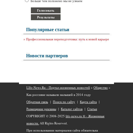
Больше чем положено мы не узнаем
Популярные статьи
»
Профессиональная переподготовка: путь к новой карьере
Новости партнеров
LIfe-News.Ru - Портал жизненных новостей
»
Общество
»
Как россияне называли малышей в 2014 году
Обратная связь
|
Поиск по сайту
|
Карта сайта
|
Размещение рекламы
|
Каталог сайтов
|
Статьи
COPYRIGHT © 2008-2025
life-news.ru ® - Жизненные
новости.
All Rights Reserved.
При использовании материалов сайта обязательна