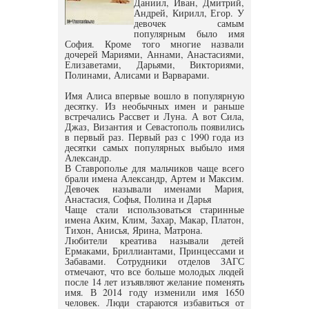
Даниил, Иван, Дмитрий,
Андрей, Кирилл, Егор. У
девочек самым
популярным было имя
София. Кроме того многие назвали
дочерей Мариями, Аннами, Анастасиями,
Елизаветами, Дарьями, Викториями,
Полинами, Алисами и Варварами.
Имя Алиса впервые вошло в популярную
десятку. Из необычных имен и раньше
встречались Рассвет и Луна. А вот Сила,
Джаз, Византия и Севастополь появились
в первый раз. Первый раз с 1990 года из
десятки самых популярных выбыло имя
Александр.
В Ставрополье для мальчиков чаще всего
брали имена Александр, Артем и Максим.
Девочек называли именами Мария,
Анастасия, Софья, Полина и Дарья
Чаще стали использоваться старинные
имена Аким, Клим, Захар, Макар, Платон,
Тихон, Анисья, Ярина, Матрона.
Любители креатива называли детей
Ермаками, Бриллиантами, Принцессами и
Забавами. Сотрудники отделов ЗАГС
отмечают, что все больше молодых людей
после 14 лет изъявляют желание поменять
имя. В 2014 году изменили имя 1650
человек. Люди стараются избавиться от