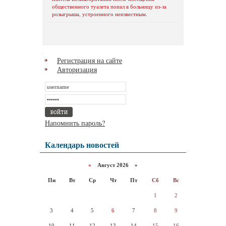
общественного туалета попал в больницу из-за
розыгрыша, устроенного неизвестным.
Регистрация на сайте
Авторизация
Напомнить пароль?
Календарь новостей
«
Август 2026 »
Пн
Вт
Ср
Чт
Пт
Сб
Вс
1
2
3
4
5
6
7
8
9
10
11
12
13
14
15
16