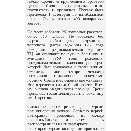
пожар. Срочно из крупнейшего торгового
центра были эвакуированы сотни
покупателей и продавцов. Пожару была
присвоена 4 категория по пятибалльной
шкале. Огонь охватил 400 квадратных
метров.
На месте работали 25 пожарных расчетов,
более 150 человек. Не обошлось без
жертв. Погибли двое сотрудников
торгового центра: мужчина 1961 года
рождения, предположительно охранник
ТЦ, он скончался по пути в больницу, и
женщина 1969 года рождения,
предположительно кладовщица, труп
которой был обнаружен с термическими
ожогами. Еще четыре человека
пострадали, отравившись продуктами
горения. Среди них беременная женщина.
Все перенесли сильнейший стресс. Всем
им оказана медицинская помощь. Троих
пришлось госпитализировать в больницу
им. Пирогова.
Следствие рассматривает две версии
возникновения пожара. Согласно первой
возгорание произошло на складе
шелкокомбината, а затем огонь
распространился на гипермаркеты.
По второй версии возгорание произошло