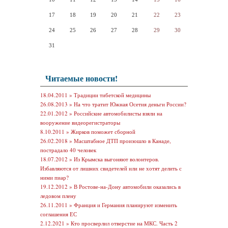
17
18
19
20
21
22
23
24
25
26
27
28
29
30
31
Читаемые новости!
18.04.2011 »
Традиции тибетской медицины
26.08.2013 »
На что тратит Южная Осетия деньги России?
22.01.2012 »
Российские автомобилисты взяли на
вооружение видеорегистраторы
8.10.2011 »
Жирков поможет сборной
26.02.2018 »
Масштабное ДТП произошло в Канаде,
пострадало 40 человек
18.07.2012 »
Из Крымска выгоняют волонтеров.
Избавляются от лишних свидетелей или не хотят делить с
ними пиар?
19.12.2012 »
В Ростове-на-Дону автомобили оказались в
ледовом плену
26.11.2011 »
Франция и Германия планируют изменить
соглашения ЕС
2.12.2021 »
Кто просверлил отверстие на МКС. Часть 2