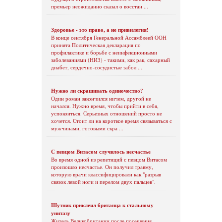
премьер неожиданно сказал о восстан ...
Здоровье - это право, а не привилегия!
В конце сентября Генеральной Ассамблеей ООН
принята Политическая декларация по
профилактике и борьбе с неинфекционными
заболеваниями (НИЗ) - такими, как рак, сахарный
диабет, сердечно-сосудистые забол ...
Нужно ли скрашивать одиночество?
Один роман закончился ничем, другой не
начался. Нужно время, чтобы прийти в себя,
успокоиться. Серьезных отношений просто не
хочется. Стоит ли на короткое время связываться с
мужчинами, готовыми скра ...
С певцом Витасом случилось несчастье
Во время одной из репетиций с певцом Витасом
произошло несчастье. Он получил травму,
которую врачи классифицировали как "разрыв
связок левой ноги и перелом двух пальцев".
Шутник приклеил британца к стальному
унитазу
Житель Великобритании после посещения