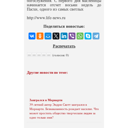
богослужения. С первого дня масленицы
начинается отсчет восьми недель до
Пасхи, одного из самых светлых
http://www.life-news.ru
Поделиться новостью:
Распечатать
(голосов: 0)
Другие новости по теме:
Заигрался в Мориарти
39-летний актер Эндрю Скотт заигрался в
Мориарти. Безнаказанность рождает насилие. Что
может простить общество творческим людям за
одно только имя?