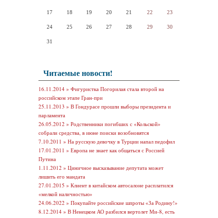
17
18
19
20
21
22
23
24
25
26
27
28
29
30
31
Читаемые новости!
16.11.2014 »
Фигуристка Погорилая стала второй на
российском этапе Гран-при
25.11.2013 »
В Гондурасе прошли выборы президента и
парламента
26.05.2012 »
Родственники погибших с «Кольской»
собрали средства, в июне поиски возобновятся
7.10.2011 »
На русскую девочку в Турции напал педофил
17.01.2011 »
Европа не знает как общаться с Россией
Путина
1.11.2012 »
Циничное высказывание депутата может
лишить его мандата
27.01.2015 »
Клиент в китайском автосалоне расплатился
«мелкой наличностью»
24.06.2022 »
Покупайте российские шпроты «За Родину!»
8.12.2014 »
В Ненецком АО разбился вертолет Ми-8, есть