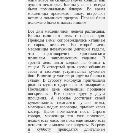
думают некоторые. Блины у славян всегда
были поминальным блюдом. Во время
масленицы провожают зиму, встречают
весну и поминают предков. Первый блин
положено было отдавать нищим.
Все дни масленичной недели расписаны.
Блины начинают печь с первого дня.
Проводы зимы сопровождались катанием
с горок, весельем. Во второй день
масленицы незамужние девушки гадали,
что противоречит христианским
правилам, запрещающим гадание. В
третий день зятья ходили на блины к
тещам. В четвертый день кроме обычных
забав и застолий устраивались кулачные
бои. В пятницу уже тещи идут на блины к
зятьям. В субботу молодухи приглашали
родных мужа и одаривали их подарками.
Последний день масленицы прощеное
воскресенье. Все просят друг у друга
прощения. А веселье достигает своей
кульминации: сжигается чучело зимы,
молодежь водит хороводы, прыгает через
костер. Далее начинается пост. Строго
говоря, масленица это уже полупост,
нельзя есть мясо, но пока еще можно есть
непостные и молочные продукты. В среду
и субботу проводятся длительные