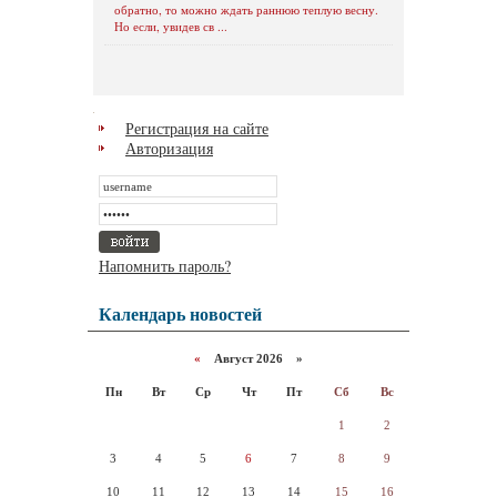
обратно, то можно ждать раннюю теплую весну.
Но если, увидев св ...
Регистрация на сайте
Авторизация
Напомнить пароль?
Календарь новостей
«
Август 2026 »
Пн
Вт
Ср
Чт
Пт
Сб
Вс
1
2
3
4
5
6
7
8
9
10
11
12
13
14
15
16