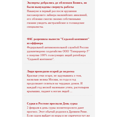
Эксперты добрались до обломков Боинга, но
были вынуждены свернуть работы
Накануне в первый раз после крушения
пассажирского лайнера малазийских авиалиний,
его обломки смогли своими собственными
глазами увидеть австралийские и голландские
специалисты.
ФАС разрешила вывести "Седьмой континент"
из оффшора
Федеральной антимонопольной службой России
удовлетворено ходатайство ООО "Гиперцентр-5"
о покупке 100% голосующих акций ритейлера
"Седьмой континент".
Люди проводили огарей до водоема
Красные утки огари, не задумываясь о том,
насколько велика Москва, из года в год
продолжают селиться на чердаках домов. И
каждый год весной маленькие утята, растопырив
крылышки, падают к ногам людей ...
Сурки в Ростове проспали День сурка
2 февраля в день сурка зоометеорологи дают
прогноз. Этот обычай родился в Древнем Риме.
Если сурок выйдет из норы и не спрячется тут же