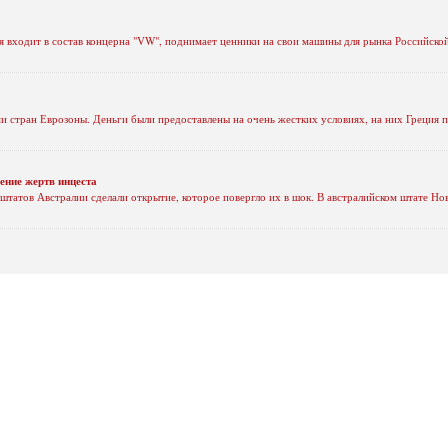
я входит в состав концерна "VW", поднимает ценники на свои машины для рынка Российск
 стран Еврозоны. Деньги были предоставлены на очень жестких условиях, на них Греция 
ение жертв инцеста
 штатов Австралии сделали открытие, которое повергло их в шок. В австралийском штате 