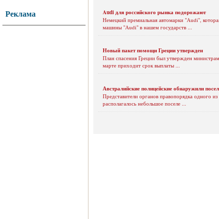
Реклама
Audi для российского рынка подорожают
Немецкий премиальная автомарки "Audi", котора
машины "Audi" в нашем государств ...
Новый пакет помощи Греции утвержден
План спасения Греции был утвержден министрами
марте приходит срок выплаты ...
Австралийские полицейские обнаружили посел
Представители органов правопорядка одного из
располагалось небольшое поселе ...