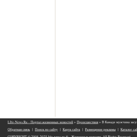
LIfe-News.Ru - Портал жизненных новостей
»
Происшествия
» В Канаде мужчина засу
Обратная связь
|
Поиск по сайту
|
Карта сайта
|
Размещение рекламы
|
Каталог са
COPYRIGHT © 2008-2025
life-news.ru ® - Жизненные новости.
All Rights Reserved.