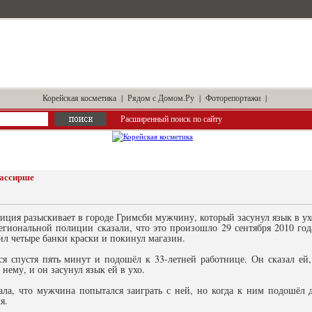
Корейская косметика
|
Рядом с Домом.Ру
|
Фоторепортажи
|
Расширенный поиск по сайту
кассирше
иция разыскивает в городе Гримсби мужчину, который засунул язык в ух
гиональной полиции сказали, что это произошло 29 сентября 2010 года,
л четыре банки краски и покинул магазин.
ся спустя пять минут и подошёл к 33-летней работнице. Он сказал ей,
 нему, и он засунул язык ей в ухо.
ала, что мужчина попытался заиграть с ней, но когда к ним подошёл 
я.