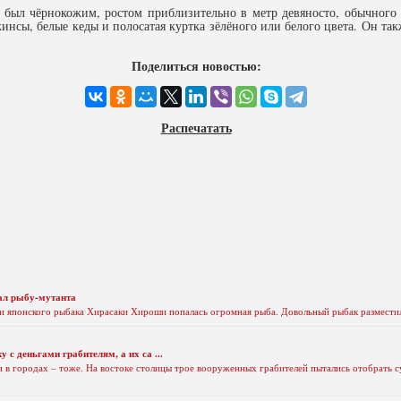
был чёрнокожим, ростом приблизительно в метр девяносто, обычного 
инсы, белые кеды и полосатая куртка зёлёного или белого цвета. Он та
Поделиться новостью:
Распечатать
ал рыбу-мутанта
и японского рыбака Хирасаки Хироши попалась огромная рыба. Довольный рыбак разместил
 с деньгами грабителям, а их са ...
и в городах – тоже. На востоке столицы трое вооруженных грабителей пытались отобрать с