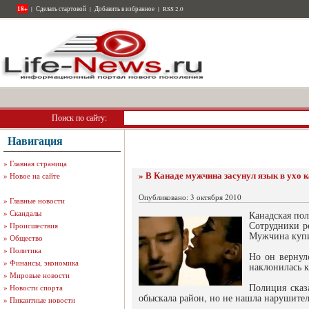
18+
|
Сделать стартовой
|
Добавить в избранное
|
RSS 2.0
Поиск по сайту:
Навигация
»
Главная страница
» В Канаде мужчина засунул язык в ухо 
»
Новое на сайте
Опубликовано: 3 октября 2010
»
Главные новости
»
Скандалы
Канадская пол
Сотрудники ре
»
Происшествия
Мужчина купи
»
Общество
»
Политика
Но он вернул
»
Финансы, экономика
наклонилась к
»
Мировые новости
Полиция сказ
»
Новости спорта
обыскала район, но не нашла нарушител
»
Пикантные новости