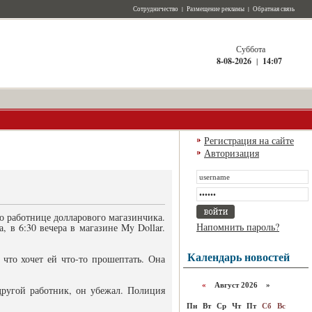
Сотрудничество
|
Размещение рекламы
|
Обратная связь
Суббота
8-08-2026
|
14:07
Регистрация на сайте
Авторизация
о работнице долларового магазинчика.
Напомнить пароль?
 в 6:30 вечера в магазине My Dollar.
Календарь новостей
 что хочет ей что-то прошептать. Она
«
Август 2026 »
другой работник, он убежал. Полиция
Пн
Вт
Ср
Чт
Пт
Сб
Вс