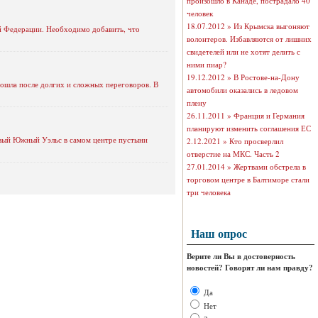
произошло в Канаде, пострадало 40
человек
18.07.2012 »
Из Крымска выгоняют
ой Федерации. Необходимо добавить, что
волонтеров. Избавляются от лишних
свидетелей или не хотят делить с
ними пиар?
19.12.2012 »
В Ростове-на-Дону
пошла после долгих и сложных переговоров. В
автомобили оказались в ледовом
плену
26.11.2011 »
Франция и Германия
планируют изменить соглашения ЕС
Новый Южный Уэльс в самом центре пустыни
2.12.2021 »
Кто просверлил
отверстие на МКС. Часть 2
27.01.2014 »
Жертвами обстрела в
торговом центре в Балтиморе стали
три человека
Наш опрос
Верите ли Вы в достоверность
новостей? Говорят ли нам правду?
Да
Нет