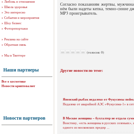
»
Любовь и отношения
Согласно показаниям жертвы, мужчина 
»
Школа здоровья
нём были надеты кепка, темно-синие дж
»
Это интересно
MP3 проигрыватель.
»
События и мероприятия
»
Шоу бизнес
»
Фоторепортажи
»
Реклама на сайте
»
Обратная связь
(голосов: 0)
»
Мы в Твиттере
Наши партнеры
Другие новости по теме:
Все о косметике
Новости криптовалют
Японский рыбак недалеко от Фукусимы пойм
Недалеко от аварийной АЭС «Фукусима-1» в сет
Новости партнеров
В Москве женщина – бухгалтер не отдала сумку
Воистину, «есть женщины в русских селеньях», 
одного из московских предпр ...