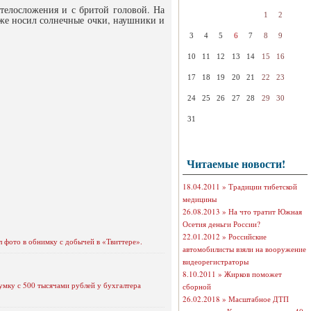
телосложения и с бритой головой. На
1
2
кже носил солнечные очки, наушники и
3
4
5
6
7
8
9
10
11
12
13
14
15
16
17
18
19
20
21
22
23
24
25
26
27
28
29
30
31
Читаемые новости!
18.04.2011 »
Традиции тибетской
медицины
26.08.2013 »
На что тратит Южная
Осетия деньги России?
22.01.2012 »
Российские
 фото в обнимку с добычей в «Твиттере».
автомобилисты взяли на вооружение
видеорегистраторы
8.10.2011 »
Жирков поможет
умку с 500 тысячами рублей у бухгалтера
сборной
26.02.2018 »
Масштабное ДТП