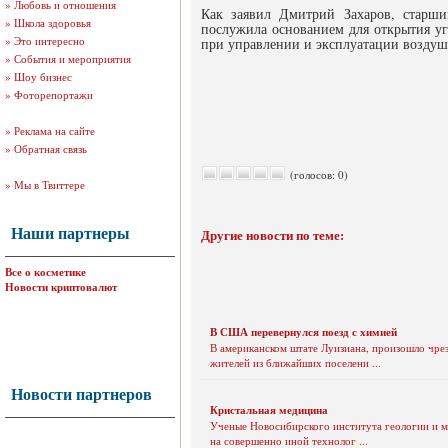
»
Любовь и отношения
Как заявил Дмитрий Захаров, старши
»
Школа здоровья
послужила основанием для открытия уг
»
Это интересно
при управлении и эксплуатации воздуш
»
События и мероприятия
»
Шоу бизнес
»
Фоторепортажи
»
Реклама на сайте
»
Обратная связь
(голосов: 0)
»
Мы в Твиттере
Наши партнеры
Другие новости по теме:
Все о косметике
Новости криптовалют
В США перевернулся поезд с химией
В американском штате Луизиана, произошло чре
жителей из ближайших поселени ...
Новости партнеров
Кристальная медицина
Ученые Новосибирского института геологии и м
на совершенно иной технолог ...