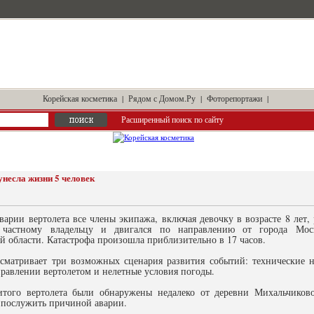
Корейская косметика
|
Рядом с Домом.Ру
|
Фоторепортажи
|
Расширенный поиск по сайту
унесла жизни 5 человек
аварии вертолета все члены экипажа, включая девочку в возрасте 8 лет
 частному владельцу и двигался по направлению от города Мо
 области. Катастрофа произошла приблизительно в 17 часов.
ссматривает три возможных сценария развития событий: технические н
равлении вертолетом и нелетные условия погоды.
итого вертолета были обнаружены недалеко от деревни Михальчико
о послужить причиной аварии.