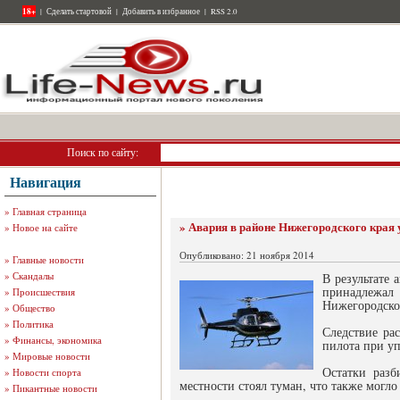
18+
|
Сделать стартовой
|
Добавить в избранное
|
RSS 2.0
Поиск по сайту:
Навигация
»
Главная страница
» Авария в районе Нижегородского края 
»
Новое на сайте
Опубликовано: 21 ноября 2014
»
Главные новости
»
Скандалы
В результате 
принадлежал
»
Происшествия
Нижегородской
»
Общество
»
Политика
Следствие ра
»
Финансы, экономика
пилота при уп
»
Мировые новости
Остатки разб
»
Новости спорта
местности стоял туман, что также могл
»
Пикантные новости