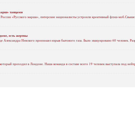
марш» танцами
 России «Русского марша», питерские националисты устроили креативный флэш-моб.Свыше 
доме, есть жертвы
 Александра Невского произошел взрыв бытового газа. Было эвакуировано 60 человек. Раз
 который проходил в Лондоне. Наша команда в составе всего 19 человек выступала под нейт