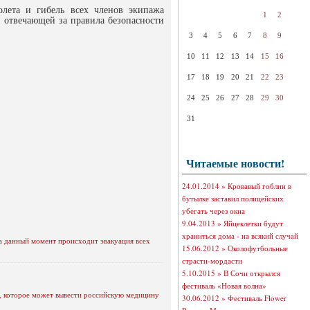
олета и гибель всех членов экипажа
1
2
, отвечающей за правила безопасности
3
4
5
6
7
8
9
10
11
12
13
14
15
16
17
18
19
20
21
22
23
24
25
26
27
28
29
30
31
Читаемые новости!
24.01.2014 »
Кровавый гоблин в
бутылке заставил полицейских
убегать через окна
9.04.2013 »
Яйцеклетки будут
храниться дома - на всякий случай
а данный момент происходит эвакуация всех
15.06.2012 »
Околофутбольные
страсти-мордасти
5.10.2015 »
В Сочи открылся
фестиваль «Новая волна»
, которое может вывести российскую медицину
30.06.2012 »
Фестиваль Flower