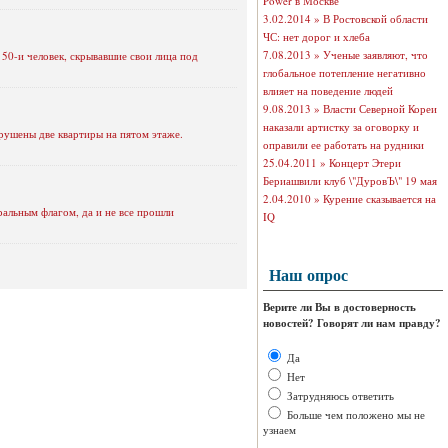
Power в Москве
3.02.2014 »
В Ростовской области
ЧС: нет дорог и хлеба
7.08.2013 »
Ученые заявляют, что
50-и человек, скрывавшие свои лица под
глобальное потепление негативно
влияет на поведение людей
9.08.2013 »
Власти Северной Кореи
наказали артистку за оговорку и
рушены две квартиры на пятом этаже.
оправили ее работать на рудники
25.04.2011 »
Концерт Этери
Бериашвили клуб \"ДуровЪ\" 19 мая
2.04.2010 »
Курение сказывается на
ральным флагом, да и не все прошли
IQ
Наш опрос
Верите ли Вы в достоверность
новостей? Говорят ли нам правду?
Да
Нет
Затрудняюсь ответить
Больше чем положено мы не
узнаем