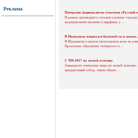
Реклама
Питерские националисты отметили «Русский 
В рамках прошедшего сегодня в разных городах
медицинскими масками и шарфами, у ...
В Мурманске взорвался бытовой газ в жилом 
В Мурманске в жилом пятиэтажном доме на улице
Произошло обрушение четвертого и ...
С ЧМ-2017 по легкой атлетике
Завершился чемпионат мира по легкой атлетике,
придирчивый отбор, таким образо ...