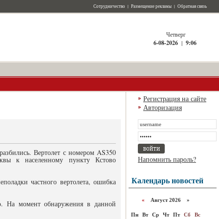
Сотрудничество
|
Размещение рекламы
|
Обратная связь
Четверг
6-08-2026
|
9:06
Регистрация на сайте
Авторизация
, разбились. Вертолет с номером AS350
Напомнить пароль?
сквы к населенному пункту Кстово
Календарь новостей
еполадки частного вертолета, ошибка
«
Август 2026 »
во. На момент обнаружения в данной
Пн
Вт
Ср
Чт
Пт
Сб
Вс