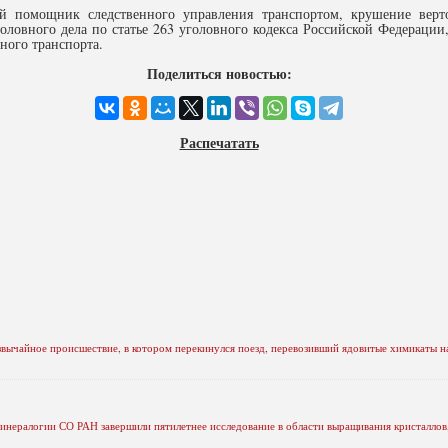
й помощник следственного управления транспортом, крушение верт
оловного дела по статье 263 уголовного кодекса Российской Федерации
ного транспорта.
Поделиться новостью:
Распечатать
звычайное происшествие, в котором перекинулся поезд, перевозивший ядовитые химикаты н
инералогии СО РАН завершили пятилетнее исследование в области выращивания кристаллов