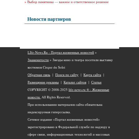
»
Выбор памятника — важное и ответственное решение
Новости партнеров
LIfe-News.Ru - Портал жизненных новостей
»
Знаменитости
» Звезды кино и театра посетили выставку
костюмов Cirque du Solei
Обратная связь
|
Поиск по сайту
|
Карта сайта
|
Размещение рекламы
|
Каталог сайтов
|
Статьи
COPYRIGHT © 2008-2025
life-news.ru ® - Жизненные
новости.
All Rights Reserved.
При использовании материалов сайта обязательна
индексируемая гиперссылка.
Сетевое издание «Портал жизненных новостей»
зарегистрировано в Федеральной службе по надзору в
сфере связи, информационных технологий и массовых