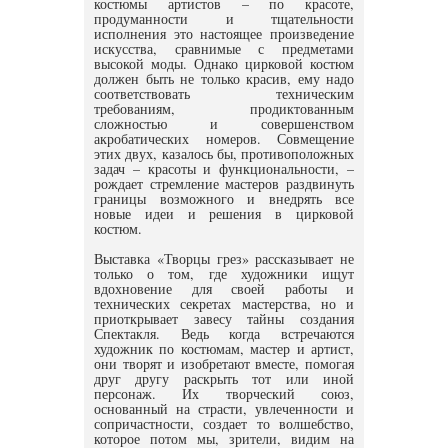
костюмы артистов – по красоте,
продуманности и тщательности
исполнения это настоящее произведение
искусства, сравнимые с предметами
высокой моды. Однако цирковой костюм
должен быть не только красив, ему надо
соответствовать техническим
требованиям, продиктованным
сложностью и совершенством
акробатических номеров. Совмещение
этих двух, казалось бы, противоположных
задач – красоты и функциональности, –
рождает стремление мастеров раздвинуть
границы возможного и внедрять все
новые идеи и решения в цирковой
костюм.
Выставка «Творцы грез» рассказывает не
только о том, где художники ищут
вдохновение для своей работы и
технических секретах мастерства, но и
приоткрывает завесу тайны создания
Спектакля. Ведь когда встречаются
художник по костюмам, мастер и артист,
они творят и изобретают вместе, помогая
друг другу раскрыть тот или иной
персонаж. Их творческий союз,
основанный на страсти, увлеченности и
сопричастности, создает то волшебство,
которое потом мы, зрители, видим на