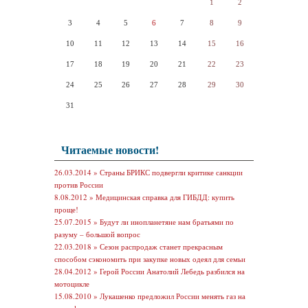
1
2
3
4
5
6
7
8
9
10
11
12
13
14
15
16
17
18
19
20
21
22
23
24
25
26
27
28
29
30
31
Читаемые новости!
26.03.2014 »
Страны БРИКС подвергли критике санкции
против России
8.08.2012 »
Медицинская справка для ГИБДД: купить
проще!
25.07.2015 »
Будут ли инопланетяне нам братьями по
разуму – большой вопрос
22.03.2018 »
Сезон распродаж станет прекрасным
способом сэкономить при закупке новых одеял для семьи
28.04.2012 »
Герой России Анатолий Лебедь разбился на
мотоцикле
15.08.2010 »
Лукашенко предложил России менять газ на