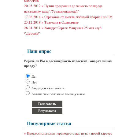
картофель
20.05.2012 »
Путин предложил должность полпреда
начальнику цеха \"Уралвагонзавода\"
17.06.2014 »
Страховка от вылета любимой сборной из ЧМ
23.12.2018 »
Трагедия в Соликамске
26.04.2011 »
Концерт Сергея Манукяна 25 мая клуб
\"ДуровЪ\"
Наш опрос
Верите ли Вы в достоверность новостей? Говорят ли нам
правду?
Да
Нет
Затрудняюсь ответить
Больше чем положено мы не узнаем
Популярные статьи
»
Профессиональная переподготовка: путь к новой карьере