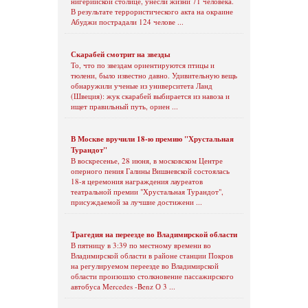
нигерийской столице, унесли жизни 71 человека.
В результате террористического акта на окраине
Абуджи пострадали 124 челове ...
Скарабей смотрит на звезды
То, что по звездам ориентируются птицы и
тюлени, было известно давно. Удивительную вещь
обнаружили ученые из университета Ланд
(Швеция): жук скарабей выбирается из навоза и
ищет правильный путь, ориен ...
В Москве вручили 18-ю премию "Хрустальная
Турандот"
В воскресенье, 28 июня, в московском Центре
оперного пения Галины Вишневской состоялась
18-я церемония награждения лауреатов
театральной премии "Хрустальная Турандот",
присуждаемой за лучшие достижени ...
Трагедия на переезде во Владимирской области
В пятницу в 3:39 по местному времени во
Владимирской области в районе станции Покров
на регулируемом переезде во Владимирской
области произошло столкновение пассажирского
автобуса Mercedes -Benz О 3 ...