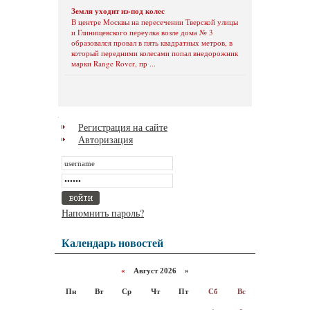
Земля уходит из-под колес
В центре Москвы на пересечении Тверской улицы
и Глинищевского переулка возле дома № 3
образовался провал в пять квадратных метров, в
который передними колесами попал внедорожник
марки Range Rover, пр ...
Регистрация на сайте
Авторизация
Напомнить пароль?
Календарь новостей
«
Август 2026 »
Пн
Вт
Ср
Чт
Пт
Сб
Вс