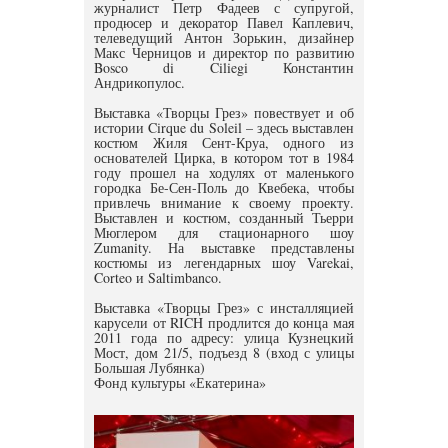
журналист Петр Фадеев с супругой,
продюсер и декоратор Павел Каплевич,
телеведущий Антон Зорькин, дизайнер
Макс Черницов и директор по развитию
Bosco di Ciliegi Константин
Андрикопулос.
Выставка «Творцы Грез» повествует и об
истории Cirque du Soleil – здесь выставлен
костюм Жиля Сент-Круа, одного из
основателей Цирка, в котором тот в 1984
году прошел на ходулях от маленького
городка Бе-Сен-Поль до Квебека, чтобы
привлечь внимание к своему проекту.
Выставлен и костюм, созданный Тьерри
Мюглером для стационарного шоу
Zumanity. На выставке представлены
костюмы из легендарных шоу Varekai,
Corteo и Saltimbanco.
Выставка «Творцы Грез» с инсталляцией
карусели от RICH продлится до конца мая
2011 года по адресу: улица Кузнецкий
Мост, дом 21/5, подъезд 8 (вход с улицы
Большая Лубянка)
Фонд культуры «Екатерина»