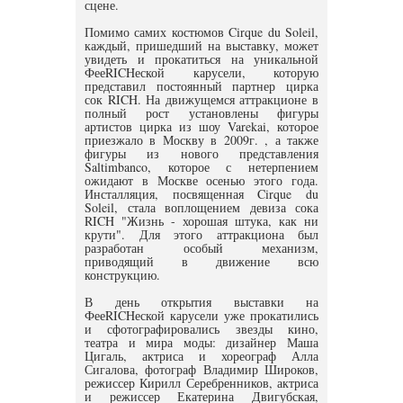
сцене.
Помимо самих костюмов Cirque du Soleil,
каждый, пришедший на выставку, может
увидеть и прокатиться на уникальной
ФееRICHеской карусели, которую
представил постоянный партнер цирка
сок RICH. На движущемся аттракционе в
полный рост установлены фигуры
артистов цирка из шоу Varekai, которое
приезжало в Москву в 2009г. , а также
фигуры из нового представления
Saltimbanco, которое с нетерпением
ожидают в Москве осенью этого года.
Инсталляция, посвященная Cirque du
Soleil, стала воплощением девиза сока
RICH "Жизнь - хорошая штука, как ни
крути". Для этого аттракциона был
разработан особый механизм,
приводящий в движение всю
конструкцию.
В день открытия выставки на
ФееRICHеской карусели уже прокатились
и сфотографировались звезды кино,
театра и мира моды: дизайнер Маша
Цигаль, актриса и хореограф Алла
Сигалова, фотограф Владимир Широков,
режиссер Кирилл Серебренников, актриса
и режиссер Екатерина Двигубская,