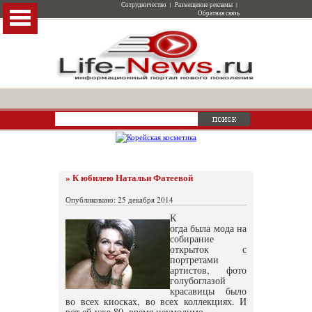
Сотрудничество
|
Размещение рекламы
|
Обратная связь
» К юбилею Натальи Фатеевой
Опубликовано: 25 декабря 2014
К
огда была мода на
собирание
открыток с
портретами
артистов, фото
голубоглазой
красавицы было
во всех киосках, во всех коллекциях. И
вот ей уже 80, время неумолимо.