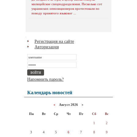
милицейские спецподразделения. Несколько сот
украинских оппозиционеров протестовали по
поводу принятого языковог ...
Регистрация на сайте
Авторизация
Напомнить пароль?
Календарь новостей
«
Август 2026 »
Пн
Вт
Ср
Чт
Пт
Сб
Вс
1
2
3
4
5
6
7
8
9