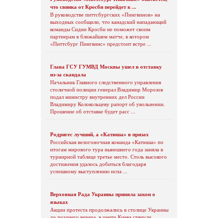
что свинка от Кросби перейдет к ...
В руководстве питтсбургских «Пингвинов» на
выходных сообщили, что канадский нападающий
команды Сидни Кросби не поможет своим
партнерам в ближайшем матче, в котором
«Питтсбург Пингвинс» предстоит встре ...
Глава ГСУ ГУМВД Москвы ушел в отставку
из-за скандала
Начальник Главного следственного управления
столичной полиции генерал Владимир Морозов
подал министру внутренних дел России
Владимиру Колокольцеву рапорт об увольнении.
Прошение об отставке будет расс ...
Родригес лучший, а «Катюша» в призах
Российская велогоночная команда «Катюша» по
итогам мирового тура нынешнего года заняла в
турнирной таблице третье место. Столь высокого
достижения удалось добиться благодаря
успешному выступлению испа ...
Верховная Рада Украины приняла закон о
языках
Акции протеста продолжались в столице Украины
до позднего вечера, в центр Киева стянули