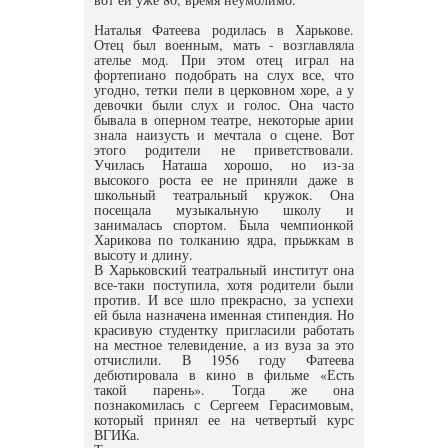
Наталья Фатеева родилась в Харькове.
Отец был военным, мать - возглавляла
ателье мод. При этом отец играл на
фортепиано подобрать на слух все, что
угодно, тетки пели в церковном хоре, а у
девочки были слух и голос. Она часто
бывала в оперном театре, некоторые арии
знала наизусть и мечтала о сцене. Вот
этого родители не приветствовали.
Училась Наташа хорошо, но из-за
высокого роста ее не приняли даже в
школьный театральный кружок. Она
посещала музыкальную школу и
занималась спортом. Была чемпионкой
Харикова по толканию ядра, прыжкам в
высоту и длину.
В Харьковский театральный институт она
все-таки поступила, хотя родители были
против. И все шло прекрасно, за успехи
ей была назначена именная стипендия. Но
красивую студентку пригласили работать
на местное телевидение, а из вуза за это
отчислили. В 1956 году Фатеева
дебютировала в кино в фильме «Есть
такой парень». Тогда же она
познакомилась с Сергеем Герасимовым,
который принял ее на четвертый курс
ВГИКа.