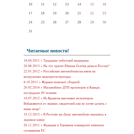
10
11
12
13
14
15
16
17
18
19
20
21
22
23
24
25
26
27
28
29
30
31
Читаемые новости!
18.04.2011 »
Традиции тибетской медицины
26.08.2013 »
На что тратит Южная Осетия деньги России?
22.01.2012 »
Российские автомобилисты взяли на
вооружение видеорегистраторы
8.10.2011 »
Жирков поможет сборной
26.02.2018 »
Масштабное ДТП произошло в Канаде,
пострадало 40 человек
18.07.2012 »
Из Крымска выгоняют волонтеров.
Избавляются от лишних свидетелей или не хотят делить с
ними пиар?
19.12.2012 »
В Ростове-на-Дону автомобили оказались в
ледовом плену
26.11.2011 »
Франция и Германия планируют изменить
соглашения ЕС