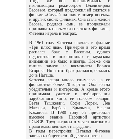
Тогда же она познакомилась с
начинающим режиссером Владимиром
Басовым, который предложил ей сняться в
фильме «Случай на шахте номер восемь»
и других своих фильмах. Она стала женой
Басова, родился сын, ее продолжали
приглашать на съемки советских фильмов,
Фатеева играла в театрах.
В 1961 году Фатеева снялась в фильме
«Три плюс два». Примерно в это время
распался брак с Басовым, однако
недостатка в поклонниках и мужском
внимании не было никогда. Позже она
вышла замуж за космонавта Бориса
Егорова. Но и этот брак распался, осталась
дочь Наташа.
Фатеева всегда много снималась, в ее
фильмотеке более 70 картин. Она всегда
убедительна и интересна. А кроме этого
принимала участие в дублировании
зарубежного кино, ее голосом говорят
Беата Тышкевич, Софи Лорен, Леа
Массари, Барбара Брыльска, Невена
Коканова. В 1980 году ей присвоили
высокое звание Народной артистки
РСФСР. Труд актрисы отмечен высокими
правительственными наградами.
В годы перестройки Наталья Фатеева
занялась общественной деятельностью.