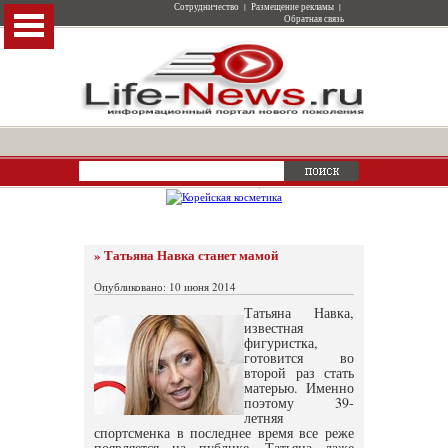
Сотрудничество
|
Размещение рекламы
|
Обратная связь
» Татьяна Навка станет мамой
Опубликовано: 10 июня 2014
Татьяна Навка,
известная
фигуристка,
готовится во
второй раз стать
матерью. Именно
поэтому 39-
летняя
спортсменка в последнее время все реже
появляется на публике. Татьяна даже