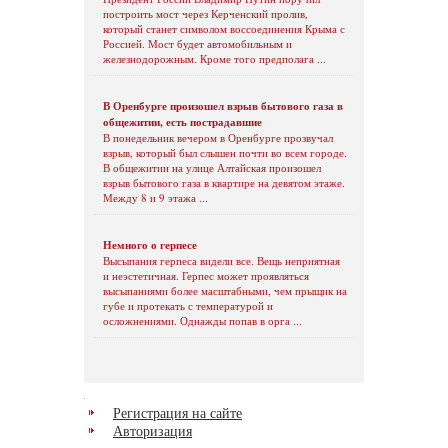
построить мост через Керченский пролив,
который станет символом воссоединения Крыма с
Россией. Мост будет автомобильным и
железнодорожным. Кроме того предполага ...
В Оренбурге произошел взрыв бытового газа в
общежитии, есть пострадавшие
В понедельник вечером в Оренбурге прозвучал
взрыв, который был слышен почти во всем городе.
В общежитии на улице Алтайская произошел
взрыв бытового газа в квартире на девятом этаже.
Между 8 и 9 этажа ...
Немного о герпесе
Высыпания герпеса видели все. Вещь неприятная
и неэстетичная. Герпес может проявляться
высыпаниями более масштабными, чем прыщик на
губе и протекать с температурой и
осложнениями. Однажды попав в орга ...
Регистрация на сайте
Авторизация