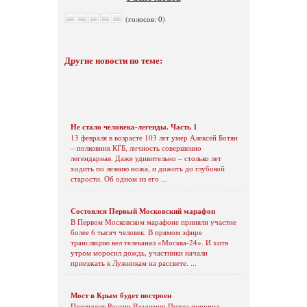
(голосов: 0)
Другие новости по теме:
Не стало человека-легенды. Часть 1
13 февраля в возрасте 103 лет умер Алексей Ботян
– полковник КГБ, личность совершенно
легендарная. Даже удивительно – столько лет
ходить по лезвию ножа, и дожить до глубокой
старости. Об одном из его ...
Состоялся Первый Московский марафон
В Первом Московском марафоне приняли участие
более 6 тысяч человек. В прямом эфире
трансляцию вел телеканал «Москва-24». И хотя
утром моросил дождь, участники начали
приезжать к Лужникам на рассвете. ...
Мост в Крым будет построен
Президент России Владимир Путин поручил