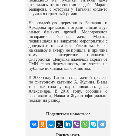
отказалась от посещения свадьбы Марата
Башарова, с которым у Татьяны когда-то
случился страстный роман.
На свадебную церемонию Башаров и
Архарова пригласили ограниченный круг
самых близких друзей. Молодоженов
поздравила бывшая жена Марата,
появившаяся на закрытом мероприятии с
дочерью и новым возлюбленным. Навка
на свадьбу к актеру не пришла, и причина
тому – интересное положение
фигуристки. Девушка надеялась скрыть от
СМИ свою беременность, не хотела на
публике показываться с животом.
В 2000 году Татьяна стала женой тренера
по фигурному катанию А. Жулина. В мае
того же года у пары появилась дочь
Александра. В 2010 году, сообщив о
расставании, Навка и Жулин официально
подали на развод.
Поделиться новостью:
Распечатать