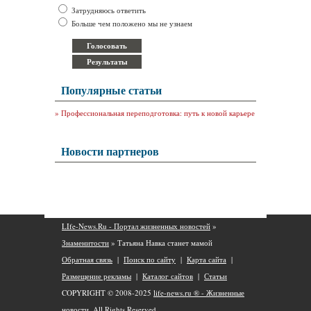
Затрудняюсь ответить
Больше чем положено мы не узнаем
Популярные статьи
»
Профессиональная переподготовка: путь к новой карьере
Новости партнеров
LIfe-News.Ru - Портал жизненных новостей
»
Знаменитости
» Татьяна Навка станет мамой
Обратная связь
|
Поиск по сайту
|
Карта сайта
|
Размещение рекламы
|
Каталог сайтов
|
Статьи
COPYRIGHT © 2008-2025
life-news.ru ® - Жизненные
новости.
All Rights Reserved.