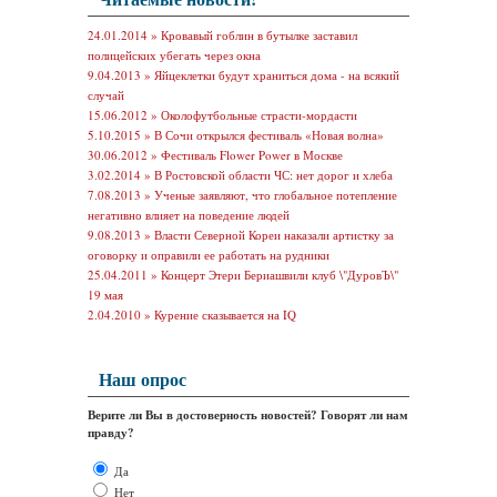
24.01.2014 »
Кровавый гоблин в бутылке заставил
полицейских убегать через окна
9.04.2013 »
Яйцеклетки будут храниться дома - на всякий
случай
15.06.2012 »
Околофутбольные страсти-мордасти
5.10.2015 »
В Сочи открылся фестиваль «Новая волна»
30.06.2012 »
Фестиваль Flower Power в Москве
3.02.2014 »
В Ростовской области ЧС: нет дорог и хлеба
7.08.2013 »
Ученые заявляют, что глобальное потепление
негативно влияет на поведение людей
9.08.2013 »
Власти Северной Кореи наказали артистку за
оговорку и оправили ее работать на рудники
25.04.2011 »
Концерт Этери Бериашвили клуб \"ДуровЪ\"
19 мая
2.04.2010 »
Курение сказывается на IQ
Наш опрос
Верите ли Вы в достоверность новостей? Говорят ли нам
правду?
Да
Нет