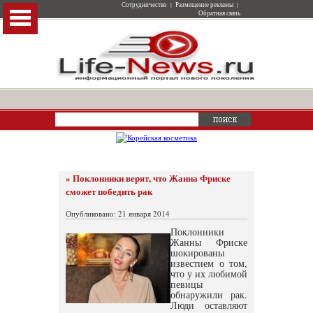
Сотрудничество
|
Размещение рекламы
|
Обратная связь
» Поклонники верят, что Жанна Фриске
сможет победить рак
Опубликовано: 21 января 2014
Поклонники
Жанны Фриске
шокированы
известием о том,
что у их любимой
певицы
обнаружили рак.
Люди оставляют