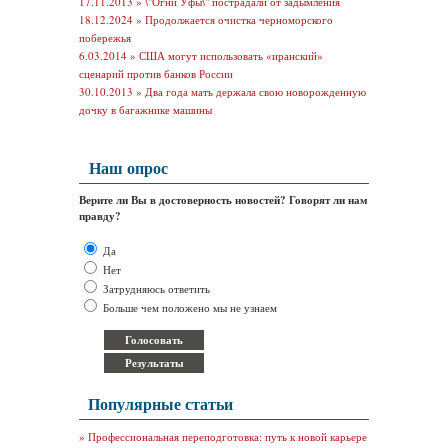
17.11.2013 »
\"Огни Уфы\" пострадали от задымления
18.12.2024 »
Продолжается очистка черноморского
побережья
6.03.2014 »
США могут использовать «иранский»
сценарий против банков России
30.10.2013 »
Два года мать держала свою новорожденную
дочку в багажнике машины
Наш опрос
Верите ли Вы в достоверность новостей? Говорят ли нам
правду?
Да
Нет
Затрудняюсь ответить
Больше чем положено мы не узнаем
Популярные статьи
»
Профессиональная переподготовка: путь к новой карьере