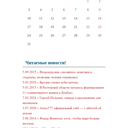
1
2
3
4
5
6
7
8
9
10
11
12
13
14
15
16
17
18
19
20
21
22
23
24
25
26
27
28
29
30
31
Читаемые новости!
5.09.2015 »
Второкурсник «посвятил» новичков в
студенты, несколько человек отравились
5.03.2010 »
Кролик сломал зубы питону
5.01.2015 »
В Ростовской области началось формирование
11 гуманитарного конвоя в Донбасс
7.02.2024 »
Сергей Полунин: танцор и вдохновение для
миллионов
3.07.2020 »
Azino777 официальный сайт — с заботой об
игроке
2.06.2014 »
Федор Конюхов: хочу, чтобы люди больше
мечтали