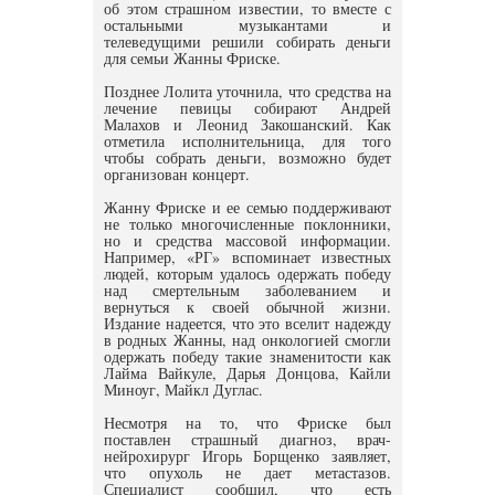
об этом страшном известии, то вместе с
остальными музыкантами и
телеведущими решили собирать деньги
для семьи Жанны Фриске.
Позднее Лолита уточнила, что средства на
лечение певицы собирают Андрей
Малахов и Леонид Закошанский. Как
отметила исполнительница, для того
чтобы собрать деньги, возможно будет
организован концерт.
Жанну Фриске и ее семью поддерживают
не только многочисленные поклонники,
но и средства массовой информации.
Например, «РГ» вспоминает известных
людей, которым удалось одержать победу
над смертельным заболеванием и
вернуться к своей обычной жизни.
Издание надеется, что это вселит надежду
в родных Жанны, над онкологией смогли
одержать победу такие знаменитости как
Лайма Вайкуле, Дарья Донцова, Кайли
Миноуг, Майкл Дуглас.
Несмотря на то, что Фриске был
поставлен страшный диагноз, врач-
нейрохирург Игорь Борщенко заявляет,
что опухоль не дает метастазов.
Специалист сообщил, что есть