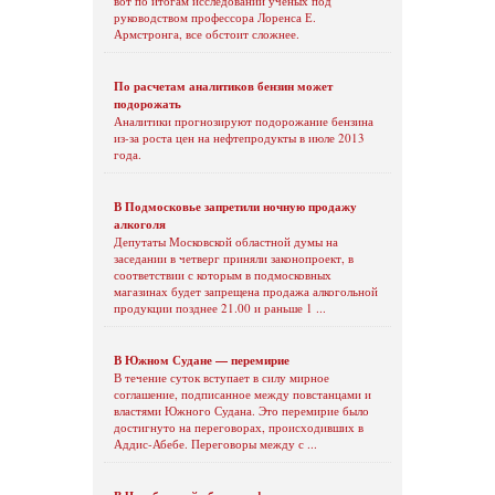
вот по итогам исследований ученых под
руководством профессора Лоренса Е.
Армстронга, все обстоит сложнее.
По расчетам аналитиков бензин может
подорожать
Аналитики прогнозируют подорожание бензина
из-за роста цен на нефтепродукты в июле 2013
года.
В Подмосковье запретили ночную продажу
алкоголя
Депутаты Московской областной думы на
заседании в четверг приняли законопроект, в
соответствии с которым в подмосковных
магазинах будет запрещена продажа алкогольной
продукции позднее 21.00 и раньше 1 ...
В Южном Судане — перемирие
В течение суток вступает в силу мирное
соглашение, подписанное между повстанцами и
властями Южного Судана. Это перемирие было
достигнуто на переговорах, происходивших в
Аддис-Абебе. Переговоры между с ...