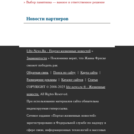
»
Выбор памятника — важное и ответственное решение
Новости партнеров
LIfe-News.Ru - Портал жизненных новостей
»
Знаменитости
» Поклонники верят, что Жанна Фриске
сможет победить рак
Обратная связь
|
Поиск по сайту
|
Карта сайта
|
Размещение рекламы
|
Каталог сайтов
|
Статьи
COPYRIGHT © 2008-2025
life-news.ru ® - Жизненные
новости.
All Rights Reserved.
При использовании материалов сайта обязательна
индексируемая гиперссылка.
Сетевое издание «Портал жизненных новостей»
зарегистрировано в Федеральной службе по надзору в
сфере связи, информационных технологий и массовых