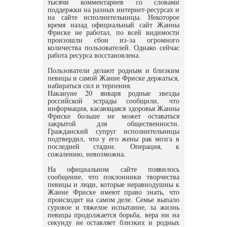
тысячи комментариев со словами
поддержки на разных интернет-ресурсах и
на сайте исполнительницы. Некоторое
время назад официальный сайт Жанны
Фриске не работал, по всей видимости
произошли сбои из-за огромного
количества пользователей. Однако сейчас
работа ресурса восстановлена.
Пользователи делают родным и близким
певицы и самой Жанне Фриске держаться,
набираться сил и терпения.
Накануне 20 января родные звезды
российской эстрады сообщили, что
информация, касающаяся здоровья Жанны
Фриске больше не может оставаться
закрытой для общественности.
Гражданский супруг исполнительницы
подтвердил, что у его жены рак мозга в
последней стадии. Операция, к
сожалению, невозможна.
На официальном сайте появилось
сообщение, что поклонники творчества
певицы и люди, которые неравнодушны к
Жанне Фриске имеют право знать, что
происходит на самом деле. Семье выпало
суровое и тяжелое испытание, за жизнь
певицы продолжается борьба, вера ни на
секунду не оставляет близких и родных