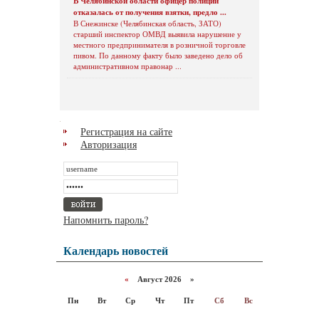
В Челябинской области офицер полиции
отказалась от получения взятки, предло ...
В Снежинске (Челябинская область, ЗАТО)
старший инспектор ОМВД выявила нарушение у
местного предпринимателя в розничной торговле
пивом. По данному факту было заведено дело об
административном правонар ...
Регистрация на сайте
Авторизация
Напомнить пароль?
Календарь новостей
«
Август 2026 »
Пн
Вт
Ср
Чт
Пт
Сб
Вс