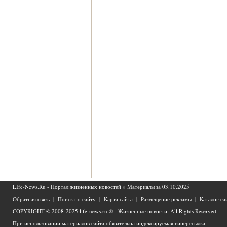
LIfe-News.Ru - Портал жизненных новостей
» Материалы за 03.10.2025
Обратная связь
|
Поиск по сайту
|
Карта сайта
|
Размещение рекламы
|
Каталог са
COPYRIGHT © 2008-2025
life-news.ru ® - Жизненные новости.
All Rights Reserved.
При использовании материалов сайта обязательна индексируемая гиперссылка.