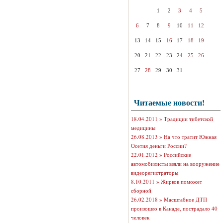
1
2
3
4
5
6
7
8
9
10
11
12
13
14
15
16
17
18
19
20
21
22
23
24
25
26
27
28
29
30
31
Читаемые новости!
18.04.2011 »
Традиции тибетской
медицины
26.08.2013 »
На что тратит Южная
Осетия деньги России?
22.01.2012 »
Российские
автомобилисты взяли на вооружение
видеорегистраторы
8.10.2011 »
Жирков поможет
сборной
26.02.2018 »
Масштабное ДТП
произошло в Канаде, пострадало 40
человек