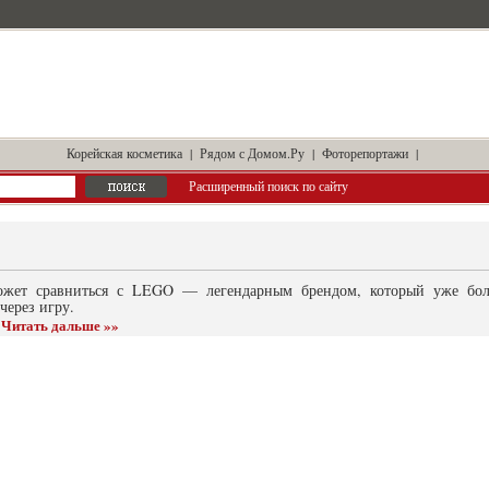
Корейская косметика
|
Рядом с Домом.Ру
|
Фоторепортажи
|
Расширенный поиск по сайту
ожет сравниться с LEGO — легендарным брендом, который уже боле
через игру.
Читать дальше »»
|