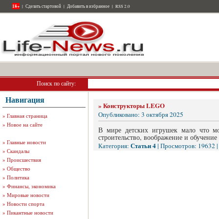
18+
|
Сделать стартовой
|
Добавить в избранное
|
RSS 2.0
Поиск по сайту:
Навигация
»
Конструкторы LEGO
Опубликовано: 3 октября 2025
»
Главная страница
»
Новое на сайте
В мире детских игрушек мало что м
строительство, воображение и обучение 
»
Главные новости
Статьи 4
Категория:
| Просмотров: 19632 
»
Скандалы
»
Происшествия
»
Общество
»
Политика
»
Финансы, экономика
»
Мировые новости
»
Новости спорта
»
Пикантные новости