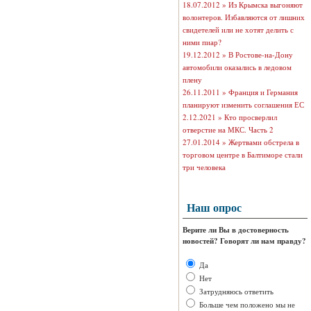
18.07.2012 »
Из Крымска выгоняют
волонтеров. Избавляются от лишних
свидетелей или не хотят делить с
ними пиар?
19.12.2012 »
В Ростове-на-Дону
автомобили оказались в ледовом
плену
26.11.2011 »
Франция и Германия
планируют изменить соглашения ЕС
2.12.2021 »
Кто просверлил
отверстие на МКС. Часть 2
27.01.2014 »
Жертвами обстрела в
торговом центре в Балтиморе стали
три человека
Наш опрос
Верите ли Вы в достоверность
новостей? Говорят ли нам правду?
Да
Нет
Затрудняюсь ответить
Больше чем положено мы не