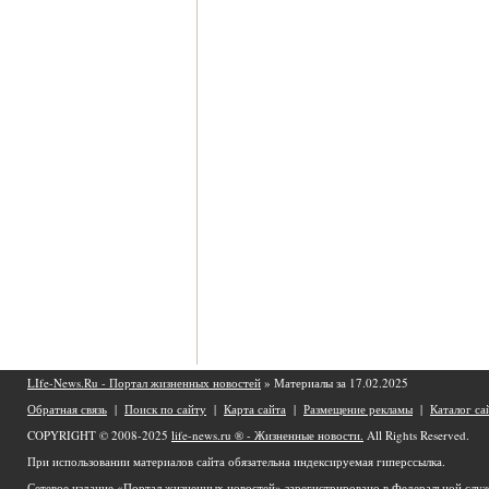
LIfe-News.Ru - Портал жизненных новостей
» Материалы за 17.02.2025
Обратная связь
|
Поиск по сайту
|
Карта сайта
|
Размещение рекламы
|
Каталог са
COPYRIGHT © 2008-2025
life-news.ru ® - Жизненные новости.
All Rights Reserved.
При использовании материалов сайта обязательна индексируемая гиперссылка.
Сетевое издание «Портал жизненных новостей» зарегистрировано в Федеральной служ