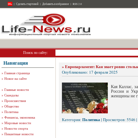
18+
|
Сделать стартовой
|
Добавить в избранное
|
RSS 2.0
Поиск по сайту:
Навигация
»
Европарламент: Кая знает ровно стольк
Опубликовано: 17 февраля 2025
»
Главная страница
»
Новое на сайте
Кая Каллас, з
»
Главные новости
России и Укр
»
Скандалы
женщины не г
»
Происшествия
»
Общество
»
Политика
»
Финансы, экономика
Политика
Категория:
| Просмотров: 5546 |
»
Мировые новости
»
Новости спорта
»
Пикантные новости