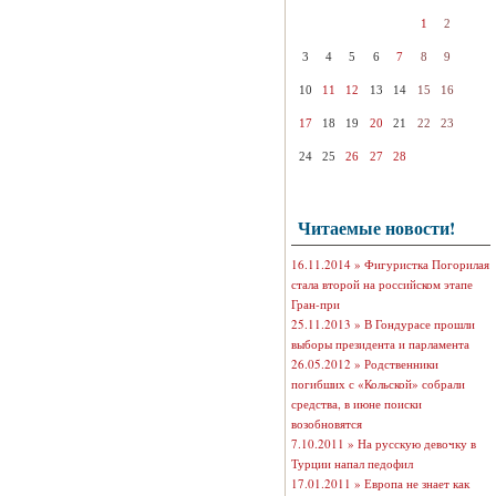
1
2
3
4
5
6
7
8
9
10
11
12
13
14
15
16
17
18
19
20
21
22
23
24
25
26
27
28
Читаемые новости!
16.11.2014 »
Фигуристка Погорилая
стала второй на российском этапе
Гран-при
25.11.2013 »
В Гондурасе прошли
выборы президента и парламента
26.05.2012 »
Родственники
погибших с «Кольской» собрали
средства, в июне поиски
возобновятся
7.10.2011 »
На русскую девочку в
Турции напал педофил
17.01.2011 »
Европа не знает как