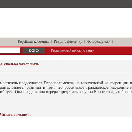
Корейская косметика
|
Рядом с Домом.Ру
|
Фоторепортажи
|
Расширенный поиск по сайту
о, сколько хочет знать
аместитель председателя Европарламента, на мюнхенской конференции по
аины, знаете, разница в том, что российское гражданское население н
ибнут». Она предложила перераспределить ресурсы Евросоюза, чтобы пр
Читать дальше »»