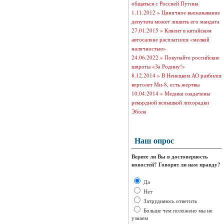
общаться с Россией Путина
1.11.2012 »
Циничное высказывание
депутата может лишить его мандата
27.01.2015 »
Клиент в китайском
автосалоне расплатился «мелкой
наличностью»
24.06.2022 »
Покупайте российские
шпроты «За Родину!»
8.12.2014 »
В Ненецком АО разбился
вертолет Ми-8, есть жертвы
10.04.2014 »
Медики озадачены
рекордной вспышкой лихорадки
Эбола
Наш опрос
Верите ли Вы в достоверность
новостей? Говорят ли нам правду?
Да
Нет
Затрудняюсь ответить
Больше чем положено мы не
узнаем