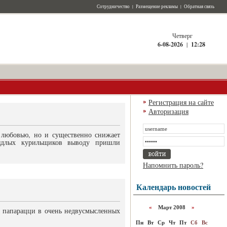
Сотрудничество
|
Размещение рекламы
|
Обратная связь
Четверг
6-08-2026
|
12:28
Регистрация на сайте
Авторизация
 любовью, но и существенно снижает
ядлых курильщиков выводу пришли
Напомнить пароль?
Календарь новостей
«
Март 2008
»
 папарацци в очень недвусмысленных
Пн
Вт
Ср
Чт
Пт
Сб
Вс