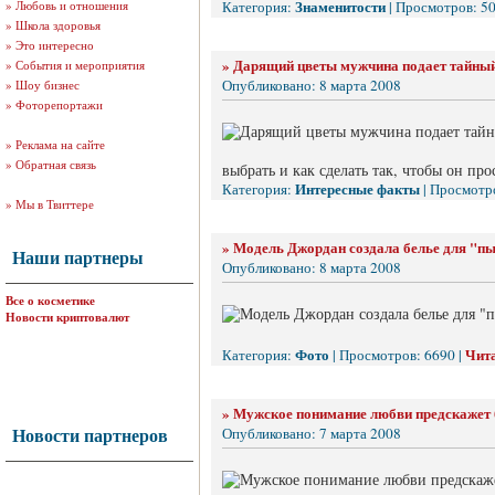
Знаменитости
»
Любовь и отношения
Категория:
| Просмотров: 50
»
Школа здоровья
»
Это интересно
»
Дарящий цветы мужчина подает тайный
»
События и мероприятия
Опубликовано: 8 марта 2008
»
Шоу бизнес
»
Фоторепортажи
»
Реклама на сайте
»
Обратная связь
выбрать и как сделать так, чтобы он про
Интересные факты
Категория:
| Просмотро
»
Мы в Твиттере
»
Модель Джордан создала белье для "пы
Наши партнеры
Опубликовано: 8 марта 2008
Все о косметике
Новости криптовалют
Фото
Чита
Категория:
| Просмотров: 6690 |
»
Мужское понимание любви предскажет
Новости партнеров
Опубликовано: 7 марта 2008