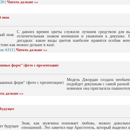
Читать дальше »»
20 |
 знак
С давних времен цветы служили лучшим средством для вы
отличительным знаком внимания и уважения к девушке. 
догадках: какие виды цветов наиболее нравятся особам жен
стоял как можно дольше в вазе.
Читать дальше »»
в: 6312 |
шных форм" (фото с презентации)
Модель Джордан создала необыч
подойдет девушкам с самой разной
новинки она пригласила пышнотелы
ть дальше »»
 будущее
Зная, как мужчина понимает любовь, можно довольно
отношений. Это заметил еще Аристотель, который выделил 