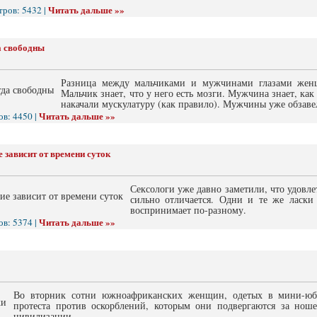
Читать дальше »»
тров: 5432 |
а свободны
Разница между мальчиками и мужчинами глазами женщ
Мальчик знает, что у него есть мозги. Мужчина знает, как
накачали мускулатуру (как правило). Мужчины уже обзав
Читать дальше »»
в: 4450 |
 зависит от времени суток
Сексологи уже давно заметили, что удовлет
сильно отличается. Одни и те же ласк
воспринимает по-разному.
Читать дальше »»
в: 5374 |
Во вторник сотни южноафриканских женщин, одетых в мини-юб
протеста против оскорблений, которым они подвергаются за ноше
цивилизации.