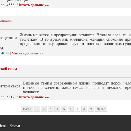
Читать дальше »»
ов: 4558 |
цепции
Жизнь меняется, а предрассудки остаются. В том числе и те, 
таблеткам. В то время как миллионы женщин спокойно при
продолжают циркулировать слухи о толстых и волосатых суще
вы.
Читать дальше »»
 4615 |
ткой секса
Бешеные темпы современной жизни приводят порой челов
ничего не хочется, даже секса. Банальная нехватка в
человеку.
Читать дальше »»
ов: 5317 |
Назад
1
2
3
4
5
6
7
8
9
Далее
йтов
|
Статьи