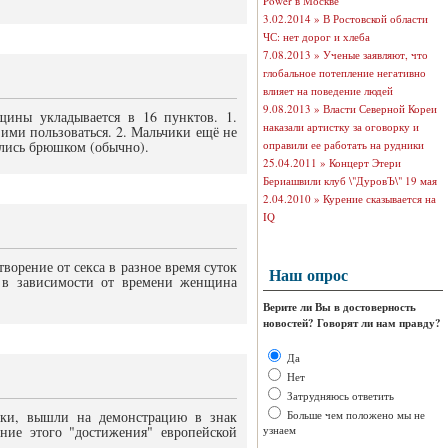
Power в Москве
3.02.2014 »
В Ростовской области
ЧС: нет дорог и хлеба
7.08.2013 »
Ученые заявляют, что
глобальное потепление негативно
влияет на поведение людей
9.08.2013 »
Власти Северной Кореи
ины укладывается в 16 пунктов. 1.
наказали артистку за оговорку и
 ими пользоваться. 2. Мальчики ещё не
елись брюшком (обычно).
оправили ее работать на рудники
25.04.2011 »
Концерт Этери
Бериашвили клуб \"ДуровЪ\" 19 мая
2.04.2010 »
Курение сказывается на
IQ
ворение от секса в разное время суток
Наш опрос
и в зависимости от времени женщина
Верите ли Вы в достоверность
новостей? Говорят ли нам правду?
Да
Нет
Затрудняюсь ответить
ки, вышли на демонстрацию в знак
Больше чем положено мы не
ние этого "достижения" европейской
узнаем