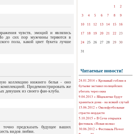
1
2
3
4
5
6
7
8
9
10
11
12
13
14
15
16
ражения чувств, эмоций и являлись
17
18
19
20
21
22
23
Но до сих пор мужчины теряются в
ского пола, какой цвет букета лучше
24
25
26
27
28
29
30
31
Читаемые новости!
24.01.2014 »
Кровавый гоблин в
ную коллекцию нижнего белья - оно
 комплекцией. Продемонстрировать же
бутылке заставил полицейских
х девушек из своего фан-клуба.
убегать через окна
9.04.2013 »
Яйцеклетки будут
храниться дома - на всякий случай
15.06.2012 »
Околофутбольные
страсти-мордасти
5.10.2015 »
В Сочи открылся
фестиваль «Новая волна»
 точно предсказать будущее ваших
30.06.2012 »
Фестиваль Flower
шесть видов любви.