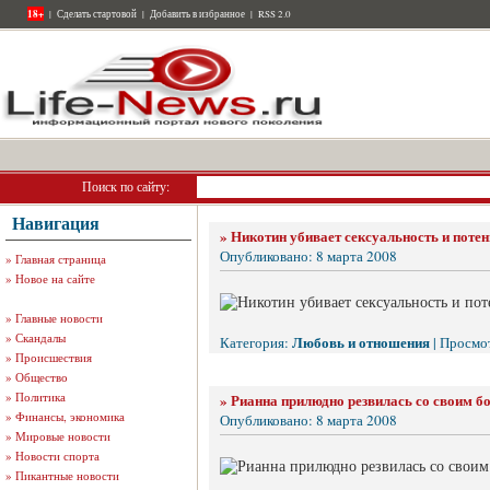
18+
|
Сделать стартовой
|
Добавить в избранное
|
RSS 2.0
Поиск по сайту:
Навигация
»
Никотин убивает сексуальность и пот
Опубликовано: 8 марта 2008
»
Главная страница
»
Новое на сайте
»
Главные новости
»
Скандалы
Любовь и отношения
Категория:
| Просмо
»
Происшествия
»
Общество
»
Политика
»
Рианна прилюдно резвилась со своим б
»
Финансы, экономика
Опубликовано: 8 марта 2008
»
Мировые новости
»
Новости спорта
»
Пикантные новости