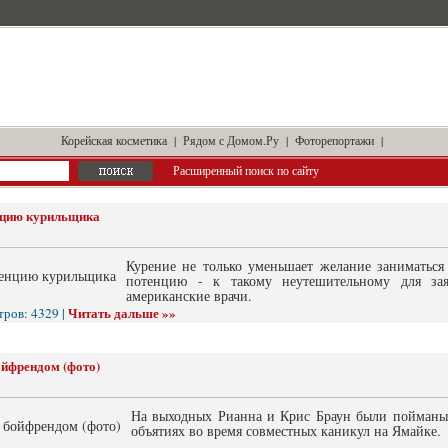
Корейская косметика
|
Рядом с Домом.Ру
|
Фоторепортажи
|
Расширенный поиск по сайту
енцию курильщика
Курение не только уменьшает желание заниматься
потенцию - к такому неутешительному для за
американские врачи.
Читать дальше »»
тров: 4329 |
ойфрендом (фото)
На выходных Рианна и Крис Браун были пойманы
объятиях во время совместных каникул на Ямайке.