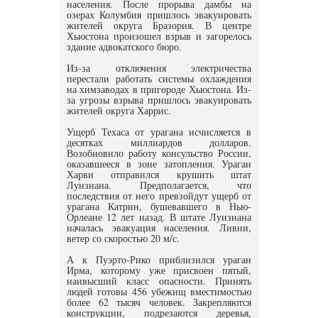
населения. После прорыва дамбы на
озерах Колумбия пришлось эвакуировать
жителей округа Бразория. В центре
Хьюстона произошел взрыв и загорелось
здание адвокатского бюро.
Из-за отключения электричества
перестали работать системы охлаждения
на химзаводах в пригороде Хьюстона. Из-
за угрозы взрыва пришлось эвакуировать
жителей округа Харрис.
Ущерб Техаса от урагана исчисляется в
десятках миллиардов долларов.
Возобновило работу консульство России,
оказавшееся в зоне затопления. Ураган
Харви отправился крушить штат
Луизиана. Предполагается, что
последствия от него превзойдут ущерб от
урагана Катрин, бушевавшего в Нью-
Орлеане 12 лет назад. В штате Луизиана
началась эвакуация населения. Ливни,
ветер со скоростью 20 м/с.
А к Пуэрто-Рико приблизился ураган
Ирма, которому уже присвоен пятый,
наивысший класс опасности. Принять
людей готовы 456 убежищ вместимостью
более 62 тысяч человек. Закрепляются
конструкции, подрезаются деревья,