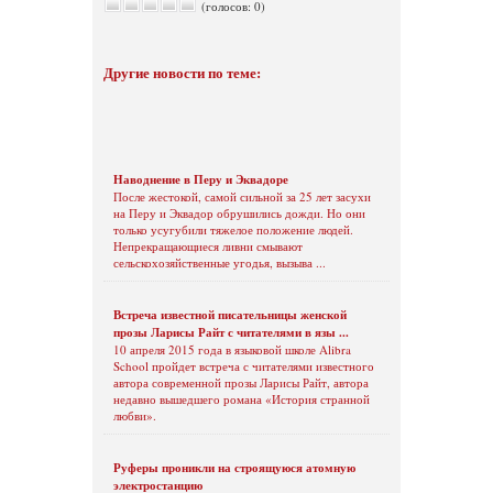
(голосов: 0)
Другие новости по теме:
Наводнение в Перу и Эквадоре
После жестокой, самой сильной за 25 лет засухи
на Перу и Эквадор обрушились дожди. Но они
только усугубили тяжелое положение людей.
Непрекращающиеся ливни смывают
сельскохозяйственные угодья, вызыва ...
Встреча известной писательницы женской
прозы Ларисы Райт с читателями в язы ...
10 апреля 2015 года в языковой школе Alibra
School пройдет встреча с читателями известного
автора современной прозы Ларисы Райт, автора
недавно вышедшего романа «История странной
любви».
Руферы проникли на строящуюся атомную
электростанцию