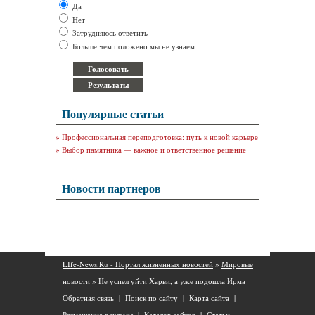
Да
Нет
Затрудняюсь ответить
Больше чем положено мы не узнаем
Популярные статьи
»
Профессиональная переподготовка: путь к новой карьере
»
Выбор памятника — важное и ответственное решение
Новости партнеров
LIfe-News.Ru - Портал жизненных новостей
»
Мировые
новости
» Не успел уйти Харви, а уже подошла Ирма
Обратная связь
|
Поиск по сайту
|
Карта сайта
|
Размещение рекламы
|
Каталог сайтов
|
Статьи