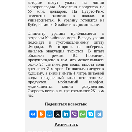
которые могут упасть на линии
электропередач. Закуплено продуктов на
65 млн. долларов. На Пуэрто-Рико
отменены занятия в школах и
университетах. К урагану готовятся на
Кубе, Багамах, Ямайке и в Доминикане.
Эпицентр урагана приближается к
островам Карибского моря. В среду ураган
подойдет к густонаселенному штату
Флорида. Во вторник на побережье
началась эвакуация туристов. В штате
объявлен режим ЧС. Население
предупреждено о том, что может выпасть
около 25 сантиметров воды, высота волн
достигнет 8 метров. Готовиться следует к
худшему, а значит иметь 4 литра питьевой
воды, трехдневный запас непортящихся
продуктов, мобильный телефон,
медикаменты, копии документов.
Скорость ветра в вихре составляет 281 км/
час.
Поделиться новостью:
Распечатать