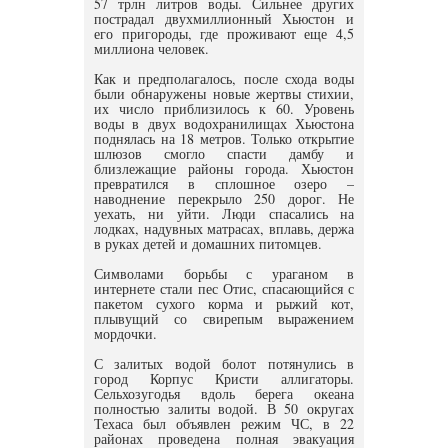
57 трлн литров воды. Сильнее других
пострадал двухмиллионный Хьюстон и
его пригороды, где проживают еще 4,5
миллиона человек.
Как и предполагалось, после схода воды
были обнаружены новые жертвы стихии,
их число приблизилось к 60. Уровень
воды в двух водохранилищах Хьюстона
поднялась на 18 метров. Только открытие
шлюзов смогло спасти дамбу и
близлежащие районы города. Хьюстон
превратился в сплошное озеро –
наводнение перекрыло 250 дорог. Не
уехать, ни уйти. Люди спасались на
лодках, надувных матрасах, вплавь, держа
в руках детей и домашних питомцев.
Символами борьбы с ураганом в
интернете стали пес Отис, спасающийся с
пакетом сухого корма и рыжий кот,
плывущий со свирепым выражением
мордочки.
С залитых водой болот потянулись в
город Корпус Кристи аллигаторы.
Сельхозугодья вдоль берега океана
полностью залиты водой. В 50 округах
Техаса был объявлен режим ЧС, в 22
районах проведена полная эвакуация