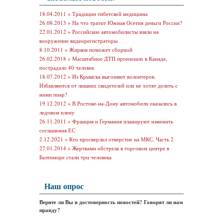
18.04.2011 »
Традиции тибетской медицины
26.08.2013 »
На что тратит Южная Осетия деньги России?
22.01.2012 »
Российские автомобилисты взяли на
вооружение видеорегистраторы
8.10.2011 »
Жирков поможет сборной
26.02.2018 »
Масштабное ДТП произошло в Канаде,
пострадало 40 человек
18.07.2012 »
Из Крымска выгоняют волонтеров.
Избавляются от лишних свидетелей или не хотят делить с
ними пиар?
19.12.2012 »
В Ростове-на-Дону автомобили оказались в
ледовом плену
26.11.2011 »
Франция и Германия планируют изменить
соглашения ЕС
2.12.2021 »
Кто просверлил отверстие на МКС. Часть 2
27.01.2014 »
Жертвами обстрела в торговом центре в
Балтиморе стали три человека
Наш опрос
Верите ли Вы в достоверность новостей? Говорят ли нам
правду?