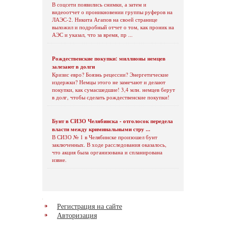
В соцсети появились снимки, а затем и
видеоотчет о проникновении группы руферов на
ЛАЭС-2. Никита Агапов на своей странице
выложил и подробный отчет о том, как проник на
АЭС и указал, что за время, пр ...
Рождественские покупки: миллионы немцев
залезают в долги
Кризис евро? Боязнь рецессии? Энергетические
издержки? Немцы этого не замечают и делают
покупки, как сумасшедшие! 3,4 млн. немцев берут
в долг, чтобы сделать рождественские покупки!
Бунт в СИЗО Челябинска - отголосок передела
власти между криминальными стру ...
В СИЗО № 1 в Челябинске произошел бунт
заключенных. В ходе расследования оказалось,
что акция была организована и спланирована
извне.
Регистрация на сайте
Авторизация