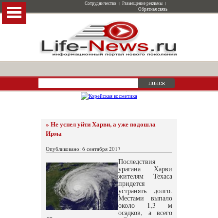
Сотрудничество
|
Размещение рекламы
|
Обратная связь
» Не успел уйти Харви, а уже подошла
Ирма
Опубликовано: 6 сентября 2017
Последствия
урагана Харви
жителям Техаса
придется
устранять долго.
Местами выпало
около 1,3 м
осадков, а всего