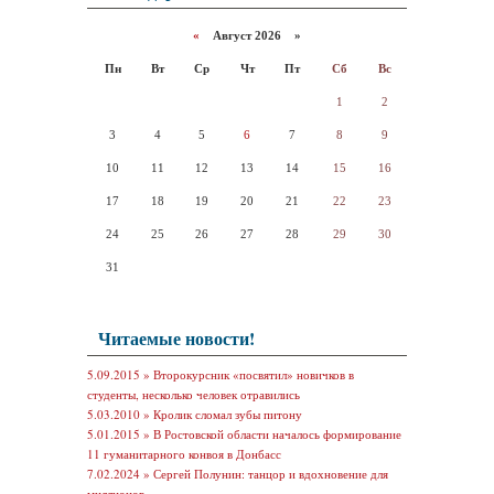
«
Август 2026 »
Пн
Вт
Ср
Чт
Пт
Сб
Вс
1
2
3
4
5
6
7
8
9
10
11
12
13
14
15
16
17
18
19
20
21
22
23
24
25
26
27
28
29
30
31
Читаемые новости!
5.09.2015 »
Второкурсник «посвятил» новичков в
студенты, несколько человек отравились
5.03.2010 »
Кролик сломал зубы питону
5.01.2015 »
В Ростовской области началось формирование
11 гуманитарного конвоя в Донбасс
7.02.2024 »
Сергей Полунин: танцор и вдохновение для
миллионов