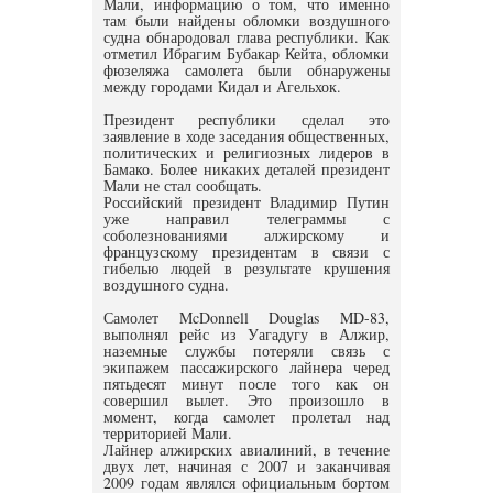
Мали, информацию о том, что именно
там были найдены обломки воздушного
судна обнародовал глава республики. Как
отметил Ибрагим Бубакар Кейта, обломки
фюзеляжа самолета были обнаружены
между городами Кидал и Агельхок.
Президент республики сделал это
заявление в ходе заседания общественных,
политических и религиозных лидеров в
Бамако. Более никаких деталей президент
Мали не стал сообщать.
Российский президент Владимир Путин
уже направил телеграммы с
соболезнованиями алжирскому и
французскому президентам в связи с
гибелью людей в результате крушения
воздушного судна.
Самолет McDonnell Douglas MD-83,
выполнял рейс из Уагадугу в Алжир,
наземные службы потеряли связь с
экипажем пассажирского лайнера черед
пятьдесят минут после того как он
совершил вылет. Это произошло в
момент, когда самолет пролетал над
территорией Мали.
Лайнер алжирских авиалиний, в течение
двух лет, начиная с 2007 и заканчивая
2009 годам являлся официальным бортом