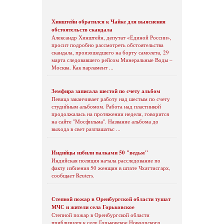
Хинштейн обратился к Чайке для выяснения
обстоятельств скандала
Александр Хинштейн, депутат «Единой России»,
просит подробно рассмотреть обстоятельства
скандала, произошедшего на борту самолета, 29
марта следовавшего рейсом Минеральные Воды –
Москва. Как парламент ...
Земфира записала шестой по счету альбом
Певица заканчивает работу над шестым по счету
студийным альбомом. Работа над пластинкой
продолжалась на протяжении недели, говорится
на сайте "Мосфильма". Название альбома до
выхода в свет разглашатьс ...
Индийцы избили палками 50 "ведьм"
Индийская полиция начала расследование по
факту избиения 50 женщин в штате Чхаттисгарх,
сообщает Reuters.
Степной пожар в Оренбургской области тушат
МЧС и жители села Горьковское
Степной пожар в Оренбургской области
приблизился к селу Горьковское Новоорского