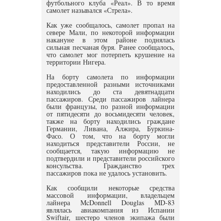
футбольного клуба «Реал». В то время
самолет назывался «Стрела».
Как уже сообщалось, самолет пропал на
севере Мали, по некоторой информации
накануне в этом районе поднялась
сильная песчаная буря. Ранее сообщалось,
что самолет мог потерпеть крушение на
территории Нигера.
На борту самолета по информации
предоставленной разными источниками
находились до ста девятнадцати
пассажиров. Среди пассажиров лайнера
были французы, по разной информации
от пятидесяти до восьмидесяти человек,
также на борту находились граждане
Германии, Ливана, Алжира, Буркина-
Фасо. О том, что на борту могли
находиться представители России, не
сообщается, такую информацию не
подтвердили и представители российского
консульства. Гражданство трех
пассажиров пока не удалось установить.
Как сообщили некоторые средства
массовой информации, владельцем
лайнера McDonnell Douglas MD-83
являлась авиакомпания из Испании
Swiftair, шестеро членов экипажа были