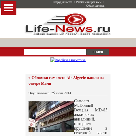
Сотрудничество
|
Размещение рекламы
|
Обратная связь
» Обломки самолета Air Algerie нашли на
севере Мали
Опубликовано: 25 июля 2014
Самолет
McDonnell
Douglas MD-83
алжирских
авиалиний,
потерпел
крушение в
северной части