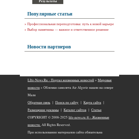
Популярные статьи
»
Профессиональная переподготовка: путь к новой карьере
»
Выбор памятника — важное и ответственное решение
Новости партнеров
LIfe-News.Ru - Портал жизненных новостей
»
Мировые
новости
» Обломки самолета Air Algerie нашли на севере
Мали
Обратная связь
|
Поиск по сайту
|
Карта сайта
|
Размещение рекламы
|
Каталог сайтов
|
Статьи
COPYRIGHT © 2008-2025
life-news.ru ® - Жизненные
новости.
All Rights Reserved.
При использовании материалов сайта обязательна