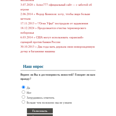
3.07.2020 »
Azino777 официальный сайт — с заботой об
игроке
2.06.2014 »
Федор Конюхов: хочу, чтобы люди больше
мечтали
17.11.2013 »
\"Огни Уфы\" пострадали от задымления
18.12.2024 »
Продолжается очистка черноморского
побережья
6.03.2014 »
США могут использовать «иранский»
сценарий против банков России
30.10.2013 »
Два года мать держала свою новорожденную
дочку в багажнике машины
Наш опрос
Верите ли Вы в достоверность новостей? Говорят ли нам
правду?
Да
Нет
Затрудняюсь ответить
Больше чем положено мы не узнаем