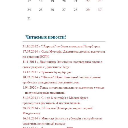
17
18
19
20
21
22
23
24
25
26
27
28
29
30
31
Читаемые новости!
31.10.2012 »
\"Аврора\" не будет символом Петербурга
17.07.2014 »
Сына Мустафы Джемилева должны выпустить
по решению ЕСПЧ
4.11.2014 »
Дженнифер Энистон не подтвердила слухи о
своем разрыве с Джастином Теру
13.12.2011 »
Румяные бутерброды
10.02.2014 »
\"Факел\" Юлии Липницкой заставил реветь
трибуны и аплодировать россиянке стоя
1.04.2020 »
Успех интернационального коллектива ученых
– получены первые мамонтята
31.08.2013 »
С 1 по 8 сентября в Москве будет
проводиться фестиваль «Спасская башня»
28.09.2014 »
В Нижнем Новгороде закрыт первый
Макдональдс
16.01.2014 »
Министр финансов убеждён в потребности
увеличить пенсионный возраст