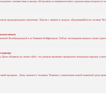
рождение» неизвестные в масках обстреляли из пневматического оружия инкассаторов из ч
етром предупреждали синоптики. Ураган с ливнем и градом, обрушившийся на столицу Чеч
нужен опекун
иной Лолобриджидой и ее бывшим бойфрендом. Сейчас легендарная актриса снова судится,
ю карьеру
н Дион объявила на своём сайте, что решила временно прекратить вокальную карьеру и вп
новый праздник - День снежного человека. Решение о назначении новой памятной даты при