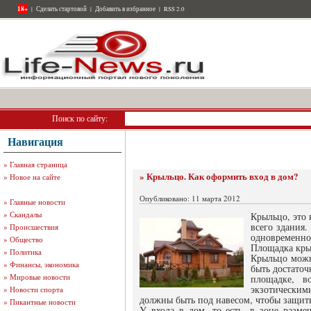
18+
|
Сделать стартовой
|
Добавить в избранное
|
RSS 2.0
Поиск по сайту:
Навигация
»
Главная страница
» Крыльцо. Как оформить вход в дом?
»
Новое на сайте
Опубликовано: 11 марта 2012
»
Главные новости
»
Скандалы
Крыльцо, это 
всего здания
»
Происшествия
одновременно
»
Общество
Площадка крыл
»
Политика
Крыльцо можн
»
Финансы, экономика
быть достаточ
»
Мировые новости
площадке, в
экзотическим
»
Новости спорта
должны быть под навесом, чтобы защити
»
Пикантные новости
У входа в дом, то есть, в зоне разм