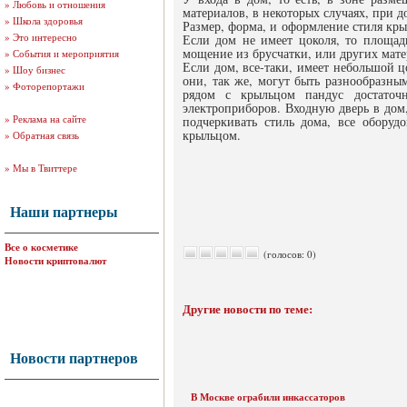
»
Любовь и отношения
материалов, в некоторых случаях, при 
»
Школа здоровья
Размер, форма, и оформление стиля кры
»
Это интересно
Если дом не имеет цоколя, то площад
мощение из брусчатки, или других мате
»
События и мероприятия
Если дом, все-таки, имеет небольшой ц
»
Шоу бизнес
они, так же, могут быть разнообразн
»
Фоторепортажи
рядом с крыльцом пандус достаточн
электроприборов. Входную дверь в дом,
»
Реклама на сайте
подчеркивать стиль дома, все оборуд
крыльцом.
»
Обратная связь
»
Мы в Твиттере
Наши партнеры
Все о косметике
(голосов: 0)
Новости криптовалют
Другие новости по теме:
Новости партнеров
В Москве ограбили инкассаторов