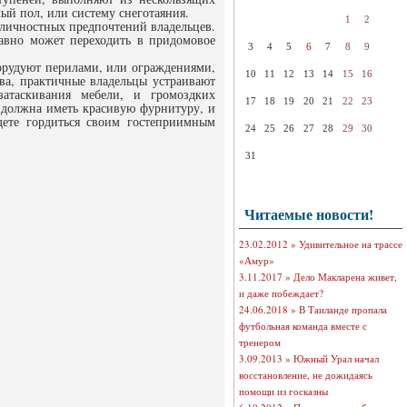
ый пол, или систему снеготаяния.
1
2
 личностных предпочтений владельцев.
лавно может переходить в придомовое
3
4
5
6
7
8
9
борудуют перилами, или ограждениями,
10
11
12
13
14
15
16
ва, практичные владельцы устраивают
затаскивания мебели, и громоздких
17
18
19
20
21
22
23
, должна иметь красивую фурнитуру, и
дете гордиться своим гостеприимным
24
25
26
27
28
29
30
31
Читаемые новости!
23.02.2012 »
Удивительное на трассе
«Амур»
3.11.2017 »
Дело Макларена живет,
и даже побеждает?
24.06.2018 »
В Таиланде пропала
футбольная команда вместе с
тренером
3.09.2013 »
Южный Урал начал
восстановление, не дожидаясь
помощи из госказны