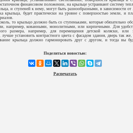
достаточном финансовом положении, на крыльце устраивают систему тепл
льца, и ступеней к нему, могут быть разнообразными, в зависимости от
ка крыльца, будет практически на уровне с поверхностью земли, и п
риалов.
околь, то крыльцо должно быть со ступеньками, которые обязательно о
ыми, например, кованными, монолитными, или кирпичными. Для удобст
ого размера, например, для перемещения детской коляски, или 
 лучше установить контрастного цвета с фасадом здания, дверь так же
ование крыльца должно гармонировать друг с другом, и тогда вы бу
Поделиться новостью:
Распечатать