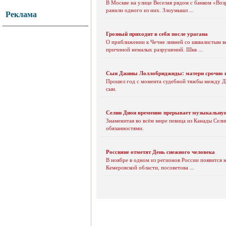
В Москве на улице Веселая рядом с банком «Воз
ранили одного из них. Злоумышл ...
Реклама
Грозный приходит в себя после урагана
О приближении к Чечне ливней со шквалистым в
причиной немалых разрушений. Шкв ...
Сын Джины Лоллобриджиды: матери срочно 
Прошел год с момента судебной тяжбы между Дж
сын.
Селин Дион временно прерывает музыкальну
Знаменитая во всём мире певица из Канады Сели
обязанностями.
Россияне отметят День снежного человека
В ноябре в одном из регионов России появится 
Кемеровской области, посоветова ...