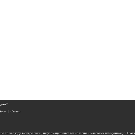
 дом?
йтов
|
Статьи
бе по надзору в сфере связи, информационных технологий и массовых коммуникаций (Роск