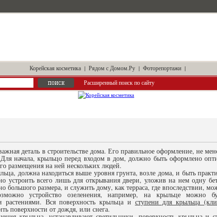
Корейская косметика
|
Рядом с Домом.Ру
|
Фоторепортажи
|
Расширенный поиск по сайту
важная деталь в строительстве дома. Его правильное оформление, не мен
. Для начала, крыльцо перед входом в дом, должно быть оформлено опт
го размещения на ней нескольких людей.
ьца, должна находиться выше уровня грунта, возле дома, и быть практи
о устроить всего лишь для открывания двери, уложив на нем одну бе
но большого размера, и служить дому, как терраса, где впоследствии, мо
озможно устройство озеленения, например, на крыльце можно бу
и растениями. Вся поверхность крыльца и
ступени для крыльца (кли
ть поверхности от дождя, или снега.
ещения крыльца, устанавливают светильники, поверхность крыльца и 