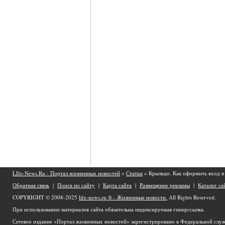
LIfe-News.Ru - Портал жизненных новостей
»
Статьи
» Крыльцо. Как оформить вход в
Обратная связь
|
Поиск по сайту
|
Карта сайта
|
Размещение рекламы
|
Каталог са
COPYRIGHT © 2008-2025
life-news.ru ® - Жизненные новости.
All Rights Reserved.
При использовании материалов сайта обязательна индексируемая гиперссылка.
Сетевое издание «Портал жизненных новостей» зарегистрировано в Федеральной служ