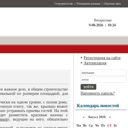
Сотрудничество
|
Размещение рекламы
|
Обратная связь
Воскресенье
9-08-2026
|
10:24
Регистрация на сайте
Авторизация
ее важное дело, в общем строительстве
Напомнить пароль?
имальной по размерам площадкой, для
чески на одном уровне, с полом дома.
Календарь новостей
тонную плиту, так же, крыльцо может
жно устраивать приемы гостей. На этой
дет разместить красивые вазоны с
«
Август 2026 »
нкер)
, ведущие на него, обязательно
Пн
Вт
Ср
Чт
Пт
Сб
Вс
ступеней, выполняют из нескользящих