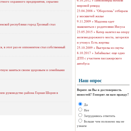
6.10.2012 »
Пенсионеры побили
астного охранного предприятия, серьезно
мировой рекорд
23.04.2008 »
"Оборотень" отбирала
у москвичей жилье
9.11.2009 »
Мадонна едет
енской республики город Грозный стал
знакомиться с родителями Иисуса
23.05.2015 »
Катер налетел на опору
железнодорожного моста, загорелся
и утонул. Есть жертвы
 в этот раз ее оппонентом стал собственный
25.10.2009 »
Выстрелы из смуты
8.10.2017 »
Забайкалье: еще одно
ДТП с участием пассажирского
автобуса
лотную заняться своим здоровьем и семейными
Наш опрос
Верите ли Вы в достоверность
няло руководство района Горная Шория в
новостей? Говорят ли нам правду?
Да
Нет
Затрудняюсь ответить
Больше чем положено мы не
узнаем