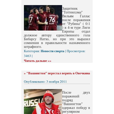
Защитник
"Тоттенхэма"
Вильям Галлас
после поражения
от "Рубина" ( 0:1
) в 4-м туре Лиги
Европы отдал
должное автору единственного гола
Бибарсу Натхо, но при это выразил
сомнения в правильности назначенного
штрафного.
Новости спорта
Категория:
| Просмотров:
3463 |
Читать дальше »»
»
"Вашингтон" перестал верить в Овечкина
Опубликовано: 3 ноября 2011
После двух
поражений
подряд
"Вашингтон"
одержал победу в
регулярном