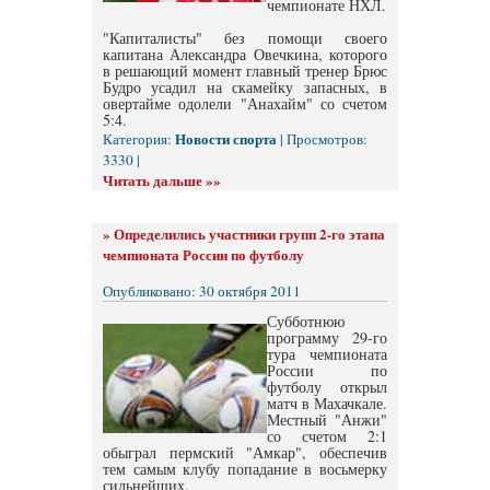
чемпионате НХЛ.
"Капиталисты" без помощи своего
капитана Александра Овечкина, которого
в решающий момент главный тренер Брюс
Будро усадил на скамейку запасных, в
овертайме одолели "Анахайм" со счетом
5:4.
Новости спорта
Категория:
| Просмотров:
3330 |
Читать дальше »»
»
Определились участники групп 2-го этапа
чемпионата России по футболу
Опубликовано: 30 октября 2011
Субботнюю
программу 29-го
тура чемпионата
России по
футболу открыл
матч в Махачкале.
Местный "Анжи"
со счетом 2:1
обыграл пермский "Амкар", обеспечив
тем самым клубу попадание в восьмерку
сильнейших.