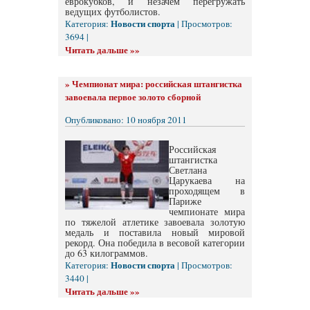
еврокубков, и незачем перегружать
ведущих футболистов.
Новости спорта
Категория:
| Просмотров:
3694 |
Читать дальше »»
»
Чемпионат мира: российская штангистка
завоевала первое золото сборной
Опубликовано: 10 ноября 2011
Российская
штангистка
Светлана
Царукаева на
проходящем в
Париже
чемпионате мира
по тяжелой атлетике завоевала золотую
медаль и поставила новый мировой
рекорд. Она победила в весовой категории
до 63 килограммов.
Новости спорта
Категория:
| Просмотров:
3440 |
Читать дальше »»