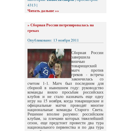
4313 |
Читать дальше »»
»
Сборная России потренировалась на
греках
Опубликовано: 13 ноября 2011
Сборная России
завершила
вничью
товарищеский
матч против
греков - встреча
закончилась со
счетом 1-1. Матч был последним для
сборной в нынешнем году: руководство
команды вняло просьбам российских
клубов и не стало назначать еще одну
игру на 15 ноября, когда товарищеские и
официальные матчи проводят многие
национальные команды Старого Света.
Решение вполне разумно: российским
клубам, за плечами которых тяжелейший
сезон, еще предстоит провести два тура
национального первенства и по два тура