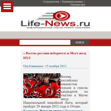
Сотрудничество
|
Размещение рекламы
|
Обратная связь
»
Восемь россиян поборются за Матч звезд
НХЛ
Опубликовано: 15 ноября 2011
Восемь
российских
хоккеистов
попали в список
кандидатов на
участие в Матче
звезд
Национальной хоккейной Лиги, который
пройдет 29 января 2012 года в Оттаве.
Новости спорта
Категория:
| Просмотров: