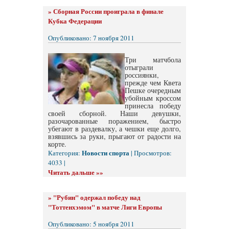
»
Сборная России проиграла в финале
Кубка Федерации
Опубликовано: 7 ноября 2011
Три матчбола
отыграли
россиянки,
прежде чем Квета
Пешке очередным
убойным кроссом
принесла победу
своей сборной. Наши девушки,
разочарованные поражением, быстро
убегают в раздевалку, а чешки еще долго,
взявшись за руки, прыгают от радости на
корте.
Новости спорта
Категория:
| Просмотров:
4033 |
Читать дальше »»
»
"Рубин" одержал победу над
"Тоттенхэмом" в матче Лиги Европы
Опубликовано: 5 ноября 2011