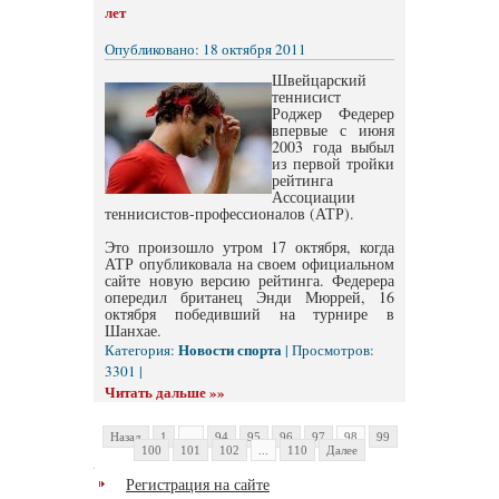
лет
Опубликовано: 18 октября 2011
Швейцарский
теннисист
Роджер Федерер
впервые с июня
2003 года выбыл
из первой тройки
рейтинга
Ассоциации
теннисистов-профессионалов (АТР).
Это произошло утром 17 октября, когда
АТР опубликовала на своем официальном
сайте новую версию рейтинга. Федерера
опередил британец Энди Мюррей, 16
октября победивший на турнире в
Шанхае.
Новости спорта
Категория:
| Просмотров:
3301 |
Читать дальше »»
Назад
1
...
94
95
96
97
98
99
100
101
102
...
110
Далее
Регистрация на сайте