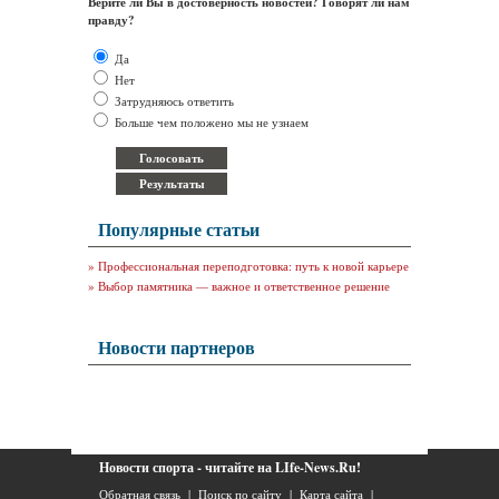
Верите ли Вы в достоверность новостей? Говорят ли нам
правду?
Да
Нет
Затрудняюсь ответить
Больше чем положено мы не узнаем
Популярные статьи
»
Профессиональная переподготовка: путь к новой карьере
»
Выбор памятника — важное и ответственное решение
Новости партнеров
Новости спорта - читайте на LIfe-News.Ru!
Обратная связь
|
Поиск по сайту
|
Карта сайта
|