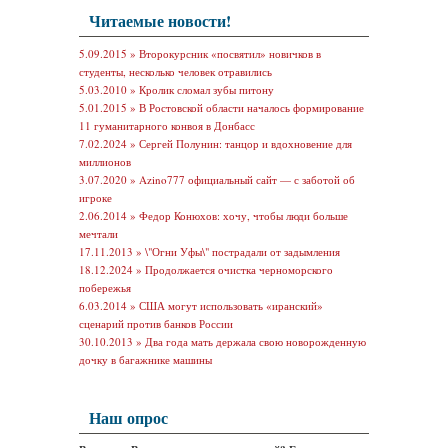
Читаемые новости!
5.09.2015 »
Второкурсник «посвятил» новичков в
студенты, несколько человек отравились
5.03.2010 »
Кролик сломал зубы питону
5.01.2015 »
В Ростовской области началось формирование
11 гуманитарного конвоя в Донбасс
7.02.2024 »
Сергей Полунин: танцор и вдохновение для
миллионов
3.07.2020 »
Azino777 официальный сайт — с заботой об
игроке
2.06.2014 »
Федор Конюхов: хочу, чтобы люди больше
мечтали
17.11.2013 »
\"Огни Уфы\" пострадали от задымления
18.12.2024 »
Продолжается очистка черноморского
побережья
6.03.2014 »
США могут использовать «иранский»
сценарий против банков России
30.10.2013 »
Два года мать держала свою новорожденную
дочку в багажнике машины
Наш опрос