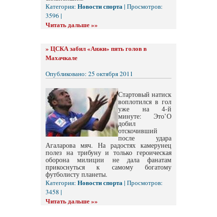
Новости спорта
Категория:
| Просмотров:
3596 |
Читать дальше »»
»
ЦСКА забил «Анжи» пять голов в
Махачкале
Опубликовано: 25 октября 2011
Стартовый натиск
воплотился в гол
уже на 4-й
минуте: Это’О
добил
отскочивший
после удара
Агаларова мяч. На радостях камерунец
полез на трибуну и только героическая
оборона милиции не дала фанатам
прикоснуться к самому богатому
футболисту планеты.
Новости спорта
Категория:
| Просмотров:
3458 |
Читать дальше »»