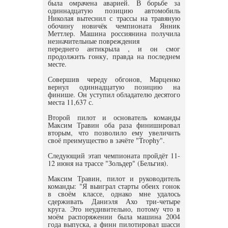
была омрачена аварией. В борьбе за
одиннадцатую позицию автомобиль
Николая вытеснил с трассы на травяную
обочину новичёк чемпионата Янник
Меттлер. Машина россиянина получила
незначительные повреждения
переднего антикрыла , и он смог
продолжить гонку, правда на последнем
месте.
Совершив череду обгонов, Марценко
вернул одиннадцатую позицию на
финише. Он уступил обладателю десятого
места 11,637 с.
Второй пилот и основатель команды
Максим Травин оба раза финишировал
вторым, что позволило ему увеличить
своё преимущество в зачёте "Trophy".
Следующий этап чемпионата пройдёт 11-
12 июня на трассе "Зольдер" (Бельгия).
Максим Травин, пилот и руководитель
команды: "Я выиграл старты обеих гонок
в своём классе, однако мне удалось
сдерживать Даниэля Ахо три-четыре
круга. Это неудивительно, потому что в
моём распоряжении была машина 2004
года выпуска, а финн пилотировал шасси