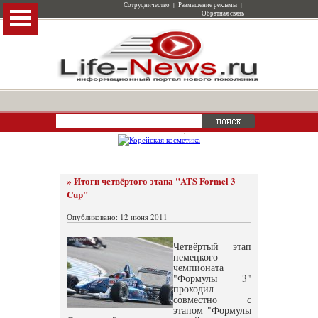
Сотрудничество
|
Размещение рекламы
|
Обратная связь
» Итоги четвёртого этапа "ATS Formel 3
Cup"
Опубликовано: 12 июня 2011
Четвёртый этап
немецкого
чемпионата
"Формулы 3"
проходил
совместно с
этапом "Формулы