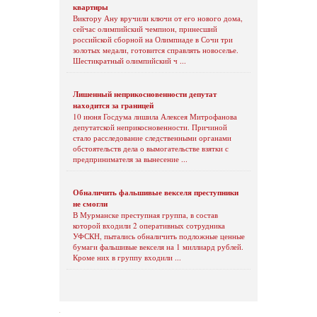
квартиры
Виктору Ану вручили ключи от его нового дома,
сейчас олимпийский чемпион, принесший
российской сборной на Олимпиаде в Сочи три
золотых медали, готовится справлять новоселье.
Шестикратный олимпийский ч ...
Лишенный неприкосновенности депутат
находится за границей
10 июня Госдума лишила Алексея Митрофанова
депутатской неприкосновенности. Причиной
стало расследование следственными органами
обстоятельств дела о вымогательстве взятки с
предпринимателя за вынесение ...
Обналичить фальшивые векселя преступники
не смогли
В Мурманске преступная группа, в состав
которой входили 2 оперативных сотрудника
УФСКН, пытались обналичить подложные ценные
бумаги фальшивые векселя на 1 миллиард рублей.
Кроме них в группу входили ...