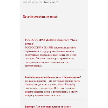
(голосов: 0)
Другие новости по теме:
РОСГОССТРАХ ЖИЗНЬ оберегает "Чудо-
остров"
РОСГОССТРАХ ЖИЗНЬ заключила договор
страхования с оздороровительным водно-
спортивным рекреационным центром «Чудо-
остров». Согласно договору страхования,
посетители оздоровительного центра
застрахованы ...
Как правильно выбрать духи с феромонами?
То, как вы пахнете - это не только важная часть
вашего имиджа, но и очень важный фактор
сексуального характера. Поэтому, если вы
решили заказать духи с феромонами, к этому
вопросу нужно отнестись со в ...
Виктору Ану вручили ключи от новой