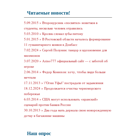
Читаемые новости!
5.09.2015 »
Второкурсник «посвятил» новичков в
студенты, несколько человек отравились
5.03.2010 »
Кролик сломал зубы питону
5.01.2015 »
В Ростовской области началось формирование
11 гуманитарного конвоя в Донбасс
7.02.2024 »
Сергей Полунин: танцор и вдохновение для
миллионов
3.07.2020 »
Azino777 официальный сайт — с заботой об
игроке
2.06.2014 »
Федор Конюхов: хочу, чтобы люди больше
мечтали
17.11.2013 »
\"Огни Уфы\" пострадали от задымления
18.12.2024 »
Продолжается очистка черноморского
побережья
6.03.2014 »
США могут использовать «иранский»
сценарий против банков России
30.10.2013 »
Два года мать держала свою новорожденную
дочку в багажнике машины
Наш опрос