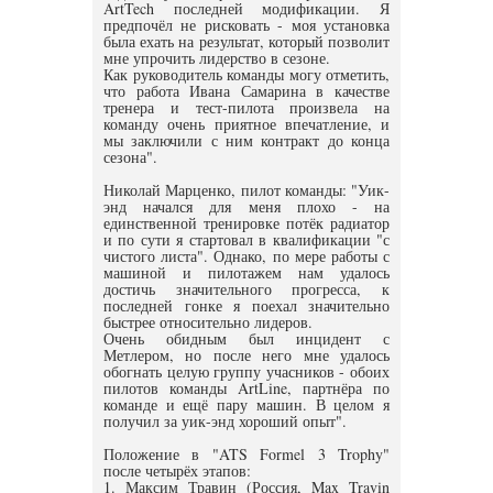
ArtTech последней модификации. Я
предпочёл не рисковать - моя установка
была ехать на результат, который позволит
мне упрочить лидерство в сезоне.
Как руководитель команды могу отметить,
что работа Ивана Самарина в качестве
тренера и тест-пилота произвела на
команду очень приятное впечатление, и
мы заключили с ним контракт до конца
сезона".
Николай Марценко, пилот команды: "Уик-
энд начался для меня плохо - на
единственной тренировке потёк радиатор
и по сути я стартовал в квалификации "с
чистого листа". Однако, по мере работы с
машиной и пилотажем нам удалось
достичь значительного прогресса, к
последней гонке я поехал значительно
быстрее относительно лидеров.
Очень обидным был инцидент с
Метлером, но после него мне удалось
обогнать целую группу учасников - обоих
пилотов команды ArtLine, партнёра по
команде и ещё пару машин. В целом я
получил за уик-энд хороший опыт".
Положение в "ATS Formel 3 Trophy"
после четырёх этапов:
1. Максим Травин (Россия, Max Travin