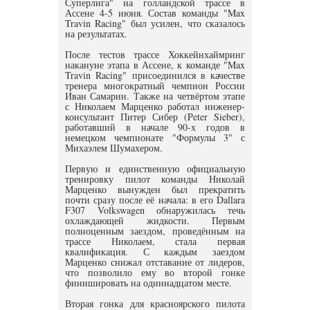
Суперлига" на голландской трассе в
Ассене 4-5 июня. Состав команды "Max
Travin Racing" был усилен, что сказалось
на результатах.
После тестов трассе Хоккейнхаймринг
накануне этапа в Ассене, к команде "Max
Travin Racing" присоединился в качестве
тренера многократный чемпион России
Иван Самарин. Также на четвёртом этапе
с Николаем Марценко работал инженер-
консультант Питер Сибер (Peter Sieber),
работавший в начале 90-х годов в
немецком чемпионате "Формулы 3" с
Михаэлем Шумахером.
Первую и единственную официальную
тренировку пилот команды Николай
Марценко вынужден был прекратить
почти сразу после её начала: в его Dallara
F307 Volkswagen обнаружилась течь
охлаждающей жидкости. Первым
полноценным заездом, проведённым на
трассе Николаем, стала первая
квалификация. С каждым заездом
Марценко снижал отставание от лидеров,
что позволило ему во второй гонке
финишировать на одиннадцатом месте.
Вторая гонка для красноярского пилота