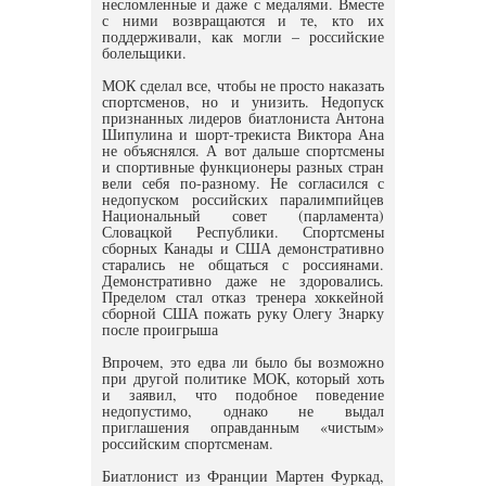
несломленные и даже с медалями. Вместе
с ними возвращаются и те, кто их
поддерживали, как могли – российские
болельщики.
МОК сделал все, чтобы не просто наказать
спортсменов, но и унизить. Недопуск
признанных лидеров биатлониста Антона
Шипулина и шорт-трекиста Виктора Ана
не объяснялся. А вот дальше спортсмены
и спортивные функционеры разных стран
вели себя по-разному. Не согласился с
недопуском российских паралимпийцев
Национальный совет (парламента)
Словацкой Республики. Спортсмены
сборных Канады и США демонстративно
старались не общаться с россиянами.
Демонстративно даже не здоровались.
Пределом стал отказ тренера хоккейной
сборной США пожать руку Олегу Знарку
после проигрыша
Впрочем, это едва ли было бы возможно
при другой политике МОК, который хоть
и заявил, что подобное поведение
недопустимо, однако не выдал
приглашения оправданным «чистым»
российским спортсменам.
Биатлонист из Франции Мартен Фуркад,