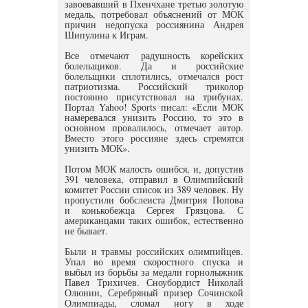
завоевавший в Пхенчхане третью золотую
медаль, потребовал объяснений от МОК
причин недопуска россиянина Андрея
Шипулина к Играм.
Все отмечают радушность корейских
болельщиков. Да и российские
болельщики сплотились, отмечался рост
патриотизма. Российский триколор
постоянно присутствовал на трибунах.
Портал Yahoo! Sports писал: «Если МОК
намеревался унизить Россию, то это в
основном провалилось, отмечает автор.
Вместо этого россияне здесь стремятся
унизить МОК».
Потом МОК малость ошибся, и, допустив
391 человека, отправил в Олимпийский
комитет России список из 389 человек. Ну
пропустили бобслеиста Дмитрия Попова
и конькобежца Сергея Грязцова. С
американцами таких ошибок, естественно
не бывает.
Были и травмы российских олимпийцев.
Упал во время скоростного спуска и
выбыл из борьбы за медали горнолыжник
Павел Трихичев. Сноубордист Николай
Олюнин, Серебряный призер Сочинской
Олимпиады, сломал ногу в ходе