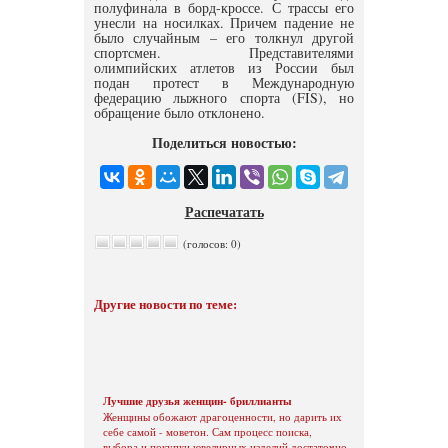
полуфинала в борд-кроссе. С трассы его
унесли на носилках. Причем падение не
было случайным – его толкнул другой
спортсмен. Представителями
олимпийских атлетов из России был
подан протест в Международную
федерацию лыжного спорта (FIS), но
обращение было отклонено.
Поделиться новостью:
Распечатать
(голосов: 0)
Другие новости по теме:
Лучшие друзья женщин- бриллианты
Женщины обожают драгоценности, но дарить их
себе самой - моветон. Сам процесс поиска,
выбора и покупки ювелирных изделий достаточно