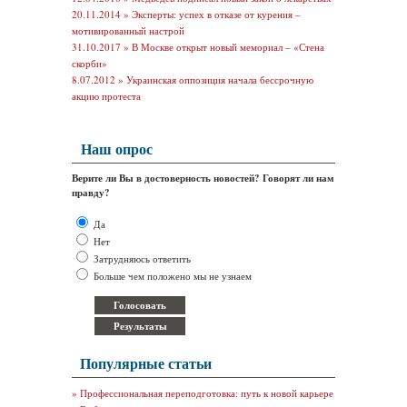
20.11.2014 »
Эксперты: успех в отказе от курения –
мотивированный настрой
31.10.2017 »
В Москве открыт новый мемориал – «Стена
скорби»
8.07.2012 »
Украинская оппозиция начала бессрочную
акцию протеста
Наш опрос
Верите ли Вы в достоверность новостей? Говорят ли нам
правду?
Да
Нет
Затрудняюсь ответить
Больше чем положено мы не узнаем
Популярные статьи
»
Профессиональная переподготовка: путь к новой карьере