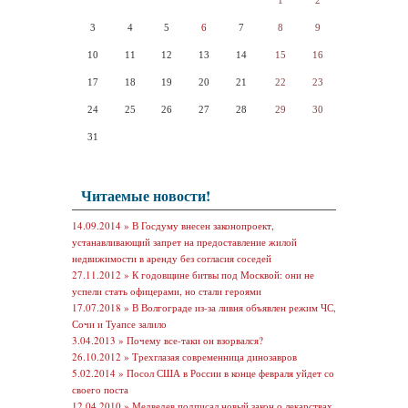
1
2
3
4
5
6
7
8
9
10
11
12
13
14
15
16
17
18
19
20
21
22
23
24
25
26
27
28
29
30
31
Читаемые новости!
14.09.2014 »
В Госдуму внесен законопроект,
устанавливающий запрет на предоставление жилой
недвижимости в аренду без согласия соседей
27.11.2012 »
К годовщине битвы под Москвой: они не
успели стать офицерами, но стали героями
17.07.2018 »
В Волгограде из-за ливня объявлен режим ЧС,
Сочи и Туапсе залило
3.04.2013 »
Почему все-таки он взорвался?
26.10.2012 »
Трехглазая современница динозавров
5.02.2014 »
Посол США в России в конце февраля уйдет со
своего поста
12.04.2010 »
Медведев подписал новый закон о лекарствах