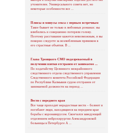
утомителен. Универсального совета нет, но
некоторые особенности все ...
Плюсы и минусы секса с первым встречным
Такое бывает не только в любовных романах: вы
влюбились и совершенно потеряли голову.
Поэтому расставание кажется невозможным, и вы
покорно следуете за возлюбленным прямиком в
его страстные объятия. В ...
Глава Троицкого СМО подозреваемый в
получении взятки отстранен от занимаемо ...
По ходатайству Целинного межрайонного
следственного отдела следственного управления
Следственного комитета Российской Федерации
по Республике Калмыкия судом отстранен от
занимаемой должности на период ...
Вести с переднего края
Все чаще приходят нерадостные вести – болеют и
погибают люди, находящиеся на переднем крае
борьбы с коронавирусом. Скончался заведующий
отделением нейрохирургии Александровской
больницы в Петербурге А ...