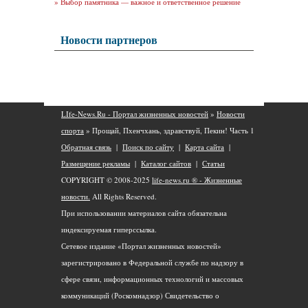
»
Выбор памятника — важное и ответственное решение
Новости партнеров
LIfe-News.Ru - Портал жизненных новостей
»
Новости
спорта
» Прощай, Пхенчхань, здравствуй, Пекин! Часть 1
Обратная связь
|
Поиск по сайту
|
Карта сайта
|
Размещение рекламы
|
Каталог сайтов
|
Статьи
COPYRIGHT © 2008-2025
life-news.ru ® - Жизненные
новости.
All Rights Reserved.
При использовании материалов сайта обязательна
индексируемая гиперссылка.
Сетевое издание «Портал жизненных новостей»
зарегистрировано в Федеральной службе по надзору в
сфере связи, информационных технологий и массовых
коммуникаций (Роскомнадзор) Свидетельство о