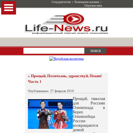
Сотрудничество
|
Размещение рекламы
|
Обратная связь
» Прощай, Пхенчхань, здравствуй, Пекин!
Часть 1
Опубликовано: 27 февраля 2018
Прощай, тяжелая
для Россиян
Олимпиада в
Корее.
Олимпийцы
России
возвращаются
домой