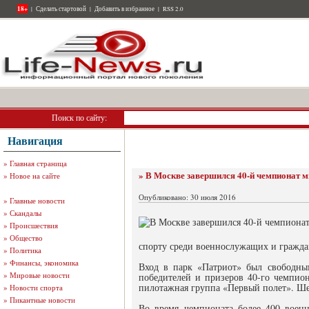
18+
|
Сделать стартовой
|
Добавить в избранное
|
RSS 2.0
Поиск по сайту:
Навигация
»
Главная страница
» В Москве завершился 40-й чемпионат 
»
Новое на сайте
Опубликовано: 30 июля 2016
»
Главные новости
»
Скандалы
»
Происшествия
»
Общество
спорту среди военнослужащих и гражда
»
Политика
»
Финансы, экономика
Вход в парк «Патриот» был свободны
»
Мировые новости
победителей и призеров 40-го чемпио
пилотажная группа «Первый полет». Ше
»
Новости спорта
»
Пикантные новости
Во время чемпионата более 400 воен