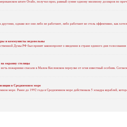
ериканском штате Огайо, получил приз, равный сумме одному миллиону долларов по причин
ругими, однако все они либо не работают, либо работают не столь эффективно, как хотело
серы и коммунисты недовольны
ственной Думы РФ был принят законопроект о введении в стране единого дня голосования –
 на окраину столицы
 ночь пожарники спасали в Малом Кисловском переулке от огня известный особняк. Согла
 позиции в Средиземном море
мном море. Ранее до 1992 года в Средиземном море действовала 5 эскадра кораблей, котор