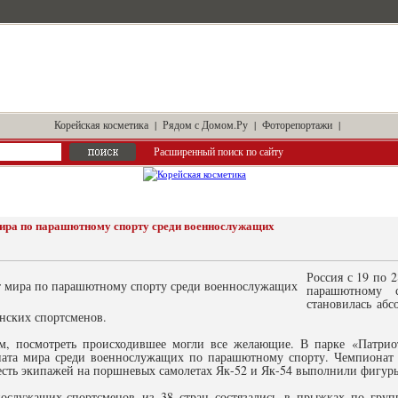
Корейская косметика
|
Рядом с Домом.Ру
|
Фоторепортажи
|
Расширенный поиск по сайту
мира по парашютному спорту среди военнослужащих
Россия с 19 по 
парашютному 
становилась аб
нских спортсменов.
м, посмотреть происходившее могли все желающие. В парке «Патри
ната мира среди военнослужащих по парашютному спорту. Чемпионат 
сть экипажей на поршневых самолетах Як-52 и Як-54 выполнили фигур
нослужащих-спортсменов из 38 стран состязались в прыжках по груп