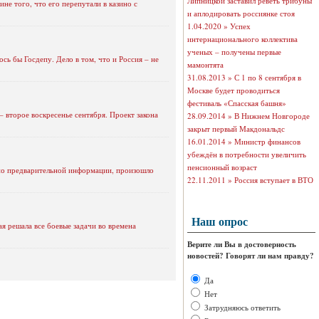
Липницкой заставил реветь трибуны
е того, что его перепутали в казино с
и аплодировать россиянке стоя
1.04.2020 »
Успех
интернационального коллектива
ученых – получены первые
сь бы Госдепу. Дело в том, что и Россия – не
мамонтята
31.08.2013 »
С 1 по 8 сентября в
Москве будет проводиться
фестиваль «Спасская башня»
 второе воскресенье сентября. Проект закона
28.09.2014 »
В Нижнем Новгороде
закрыт первый Макдональдс
16.01.2014 »
Министр финансов
убеждён в потребности увеличить
пенсионный возраст
сно предварительной информации, произошло
22.11.2011 »
Россия вступает в ВТО
Наш опрос
ая решала все боевые задачи во времена
Верите ли Вы в достоверность
новостей? Говорят ли нам правду?
Да
Нет
Затрудняюсь ответить