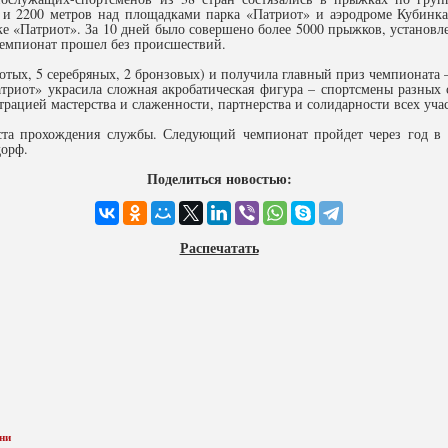
и 2200 метров над площадками парка «Патриот» и аэродроме Кубинка
ке «Патриот». За 10 дней было совершено более 5000 прыжков, установ
емпионат прошел без происшествий.
лотых, 5 серебряных, 2 бронзовых) и получила главный приз чемпионата 
атриот» украсила сложная акробатическая фигура – спортсмены разны
трацией мастерства и слаженности, партнерства и солидарности всех уча
ста прохождения службы. Следующий чемпионат пройдет через год в
дорф.
Поделиться новостью:
Распечатать
ни