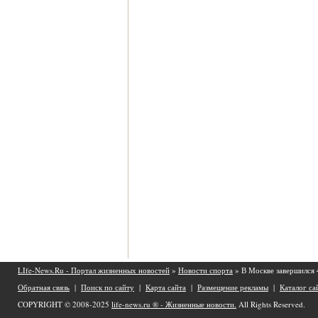
LIfe-News.Ru - Портал жизненных новостей
»
Новости спорта
» В Москве завершился
Обратная связь
|
Поиск по сайту
|
Карта сайта
|
Размещение рекламы
|
Каталог са
COPYRIGHT © 2008-2025
life-news.ru ® - Жизненные новости.
All Rights Reserved.