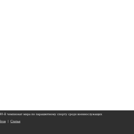
 40-й чемпионат мира по парашютному спорту среди военнослужащих
йтов
|
Статьи