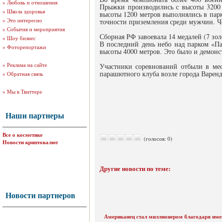
»
Любовь и отношения
Прыжки производились с высоты 3200 
»
Школа здоровья
высоты 1200 метров выполнялись в пар
»
Это интересно
точности приземления среди мужчин. Ч
»
События и мероприятия
Сборная РФ завоевала 14 медалей (7 зо
»
Шоу бизнес
В последний день небо над парком «П
»
Фоторепортажи
высоты 4000 метров. Это было и демонс
»
Реклама на сайте
Участники соревнований отбыли в ме
парашютного клуба возле города Варен
»
Обратная связь
»
Мы в Твиттере
Наши партнеры
Все о косметике
(голосов: 0)
Новости криптовалют
Другие новости по теме:
Новости партнеров
Американец стал миллионером благодаря име