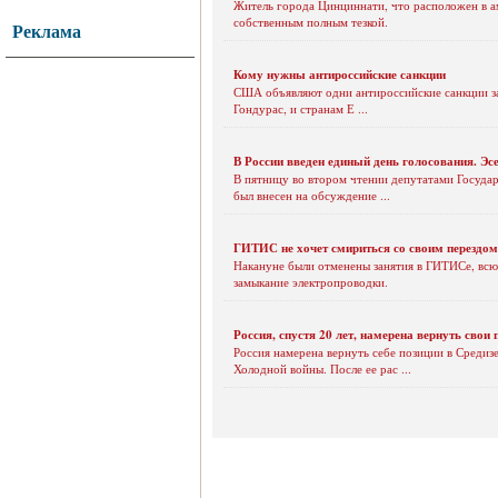
Житель города Цинциннати, что расположен в ам
собственным полным тезкой.
Реклама
Кому нужны антироссийские санкции
США объявляют одни антироссийские санкции за д
Гондурас, и странам Е ...
В России введен единый день голосования. Э
В пятницу во втором чтении депутатами Государ
был внесен на обсуждение ...
ГИТИС не хочет смириться со своим перездом
Накануне были отменены занятия в ГИТИСе, всю
замыкание электропроводки.
Россия, спустя 20 лет, намерена вернуть свои
Россия намерена вернуть себе позиции в Средизе
Холодной войны. После ее рас ...