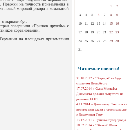
. Прыжки на точность приземления в
1
2
лен новый мировой рекорд в командной
3
4
5
6
7
8
9
– микроавтобус.
10
11
12
13
14
15
16
х стран совершили «Прыжок дружбы» с
стников соревнований.
17
18
19
20
21
22
23
 Германии на площадках приземления
24
25
26
27
28
29
30
31
Читаемые новости!
31.10.2012 »
\"Аврора\" не будет
символом Петербурга
17.07.2014 »
Сына Мустафы
Джемилева должны выпустить по
решению ЕСПЧ
4.11.2014 »
Дженнифер Энистон не
подтвердила слухи о своем разрыве
с Джастином Теру
13.12.2011 »
Румяные бутерброды
10.02.2014 »
\"Факел\" Юлии