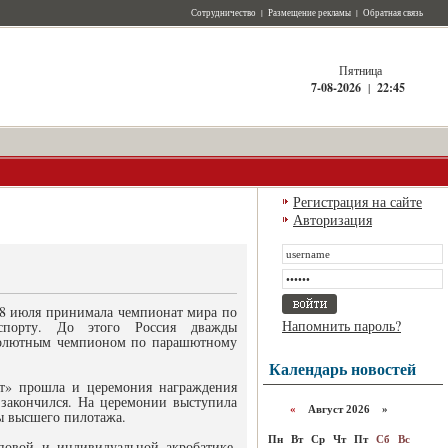
Сотрудничество
|
Размещение рекламы
|
Обратная связь
Пятница
7-08-2026
|
22:45
Регистрация на сайте
Авторизация
28 июля принимала чемпионат мира по
Напомнить пароль?
спорту. До этого Россия дважды
солютным чемпионом по парашютному
Календарь новостей
от» прошла и церемония награждения
закончился. На церемонии выступила
«
Август 2026 »
ы высшего пилотажа.
Пн
Вт
Ср
Чт
Пт
Сб
Вс
повой и индивидуальной акробатике.