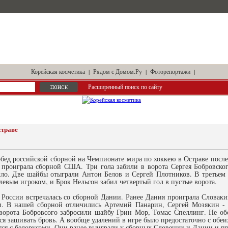
Корейская косметика
|
Рядом с Домом.Ру
|
Фоторепортажи
|
Расширенный поиск по сайту
страве
бед российской сборной на Чемпионате мира по хоккею в Остраве послед
 проиграла сборной США. Три гола забили в ворота Сергея Бобровско
ло. Две шайбы отыграли Антон Белов и Сергей Плотников. В третьем 
евым игроком, и Брок Нельсон забил четвертый гол в пустые ворота.
 России встречалась со сборной Дании. Ранее Дания проиграла Словаки
и. В нашей сборной отличились Артемий Панарин, Сергей Мозякин -
 ворота Бобровсого забросили шайбу Грин Мор, Томас Спеллинг. Не о
ся зашивать бровь. А вообще удалений в игре было предостаточно с обеи
тся с белорусами. Они ранее выиграли у сборных Словении и Дании и п