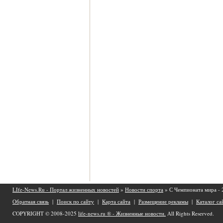
LIfe-News.Ru - Портал жизненных новостей
»
Новости спорта
» С Чемпионата мира - 
Обратная связь
|
Поиск по сайту
|
Карта сайта
|
Размещение рекламы
|
Каталог са
COPYRIGHT © 2008-2025
life-news.ru ® - Жизненные новости.
All Rights Reserved.