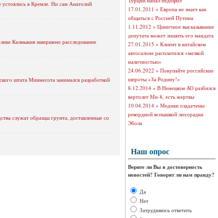
Турции напал педофил
 устоялись в Кремле. Ни сам Анатолий
17.01.2011 »
Европа не знает как
общаться с Россией Путина
1.11.2012 »
Циничное высказывание
депутата может лишить его мандата
лике Калмыкия завершено расследование
27.01.2015 »
Клиент в китайском
автосалоне расплатился «мелкой
наличностью»
24.06.2022 »
Покупайте российские
шпроты «За Родину!»
ского штата Миннесота занимался разработкой
8.12.2014 »
В Ненецком АО разбился
вертолет Ми-8, есть жертвы
10.04.2014 »
Медики озадачены
рекордной вспышкой лихорадки
дства служат образцы грунта, доставленные со
Эбола
Наш опрос
Верите ли Вы в достоверность
новостей? Говорят ли нам правду?
Да
Нет
Затрудняюсь ответить