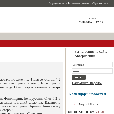
Сотрудничество
|
Размещение рекламы
|
Обратная связь
Пятница
7-08-2026
|
17:19
Регистрация на сайте
Авторизация
овало поражение. 4 мая со счетом 4:2
Напомнить пароль?
го забили Тревор Льюис, Тори Краг и
периоде Олег Знарок заменил вратаря
Календарь новостей
и, Финляндии, Белоруссии. Счет 5:2 в
 дважды, Евгений Дадонов, Владимир
«
Август 2026 »
бошлось без травм: Артему Анисимову
х сторон.
Пн
Вт
Ср
Чт
Пт
Сб
Вс
роиграли команде Словакии.