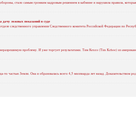
 обороны, стало самым громким кадровым решением в кабмине и нарушила правила, которые
за дачу ложных показаний в суде
тделе следственного управления Следственного комитета Российской Федерации по Респуб
 неразрешимую проблему. И уже торгует результатами. Тим Кехоэ (Tim Kehoe) из американ
а-то частью Земли. Она и образовалась всего 4,5 миллиарда лет назад. Доказательством ро