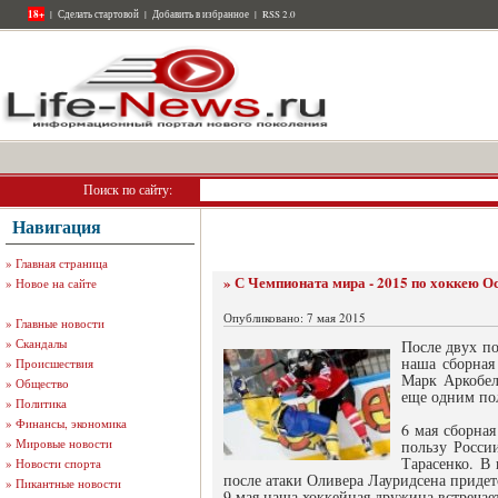
18+
|
Сделать стартовой
|
Добавить в избранное
|
RSS 2.0
Поиск по сайту:
Навигация
»
Главная страница
» С Чемпионата мира - 2015 по хоккею О
»
Новое на сайте
Опубликовано: 7 мая 2015
»
Главные новости
»
Скандалы
После двух по
наша сборная
»
Происшествия
Марк Аркобел
»
Общество
еще одним пол
»
Политика
»
Финансы, экономика
6 мая сборная
»
Мировые новости
пользу Росси
Тарасенко. В
»
Новости спорта
после атаки Оливера Лауридсена придет
»
Пикантные новости
9 мая наша хоккейная дружина встречае