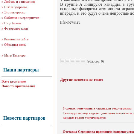
»
Любовь и отношения
В группе А лидируют канадцы, в гру
»
Школа здоровья
основные фавориты чемпионата играют
»
Это интересно
впереди, и это будут очень непростые п
»
События и мероприятия
life-news.ru
»
Шоу бизнес
»
Фоторепортажи
»
Реклама на сайте
»
Обратная связь
»
Мы в Твиттере
(голосов: 0)
Наши партнеры
Другие новости по теме:
Все о косметике
Новости криптовалют
5 самых популярных стран для секс-туризма
Секс-туризм, еще недавно довольно экзотичное 
Новости партнеров
каждым годом увеличивается.
Отставка Сердюкова произошла вопреки уст