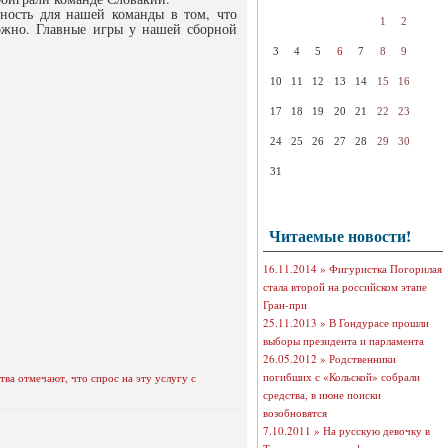
ность для нашей команды в том, что
1
2
ожно. Главные игры у нашей сборной
3
4
5
6
7
8
9
10
11
12
13
14
15
16
17
18
19
20
21
22
23
24
25
26
27
28
29
30
31
Читаемые новости!
16.11.2014 »
Фигуристка Погорилая
стала второй на российском этапе
Гран-при
25.11.2013 »
В Гондурасе прошли
выборы президента и парламента
26.05.2012 »
Родственники
погибших с «Кольской» собрали
ва отмечают, что спрос на эту услугу с
средства, в июне поиски
возобновятся
7.10.2011 »
На русскую девочку в