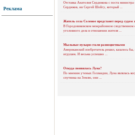
Отставка Анатолия Сердюкова с поста министра
Сердюков, ни Сергей Шойгу, который ...
Реклама
Житель села Соленое предстанет перед судом 
В Городовиковском межрайонном следственном о
уголовного дела в отношении жителя ...
Мыльные пузыри стали разноцветными
Американский изобретатель решил, казалось бы,
игрушек. И весьма успешно ...
Откуда появилась Луна?
По мнению ученых Голландии, Луна являлась когд
спутника на Землю, они ...