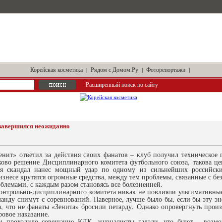
Корейская косметика
|
Рядом с Домом.Ру
|
Фоторепортажи
|
Расширенный поиск по сайту
 завершился неожиданно
енит» ответил за действия своих фанатов – клуб получил техническое 
ково решение Дисциплинарного комитета футбольного союза, такова цен
ся скандал нанес мощный удар по одному из сильнейших российски
знесе крутятся огромные средства, между тем проблемы, связанные с бе
облемами, с каждым разом становясь все болезненней.
онтрольно-дисциплинарного комитета никак не повлияли ультимативные 
манду снимут с соревнований. Наверное, лучше было бы, если бы эту эн
а, что не фанаты «Зенита» бросили петарду. Однако опровергнуть прои
ровое наказание.
и проходило совещание КДК, журналисты гадали, что будет – возмо