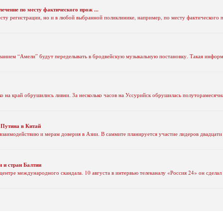
чение по месту фактического прож ...
есту регистрации, но и в любой выбранной поликлинике, например, по месту фактического
ванием “Амели” будут переделывать в бродвейскую музыкальную постановку. Такая информ
 на край обрушились ливни. За несколько часов на Уссурийск обрушилась полуторамесячна
 Путина в Китай
заимодействию и мерам доверия в Азии. В саммите планируется участие лидеров двадцати 
 и стран Балтии
ентре международного скандала. 10 августа в интервью телеканалу «Россия 24» он сделал