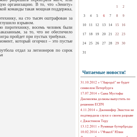
хую организацию. В то, что «Зениту»
1
2
ской команды такая мощная поддержка,
3
4
5
6
7
8
9
отехнику, на сто тысяч оштрафован за
 оглушило взрывом.
10
11
12
13
14
15
16
ую пиротехнику, восемь человек были
казанным, за то, что не обеспечило
17
18
19
20
21
22
23
 игра пройдет при пустых трибунах.
момент, который огорчил – это пустые
24
25
26
27
28
29
30
утбола отдал за легионеров по сорок
31
ьн
Читаемые новости!
31.10.2012 »
\"Аврора\" не будет
символом Петербурга
17.07.2014 »
Сына Мустафы
Джемилева должны выпустить по
решению ЕСПЧ
4.11.2014 »
Дженнифер Энистон не
подтвердила слухи о своем разрыве
с Джастином Теру
13.12.2011 »
Румяные бутерброды
10.02.2014 »
\"Факел\" Юлии