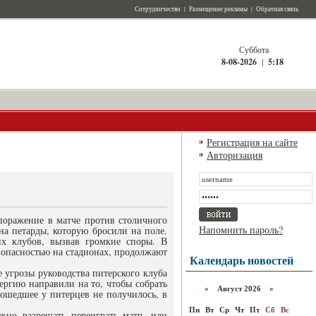
Сотрудничество
|
Размещение рекламы
|
Обратная связь
Суббота
8-08-2026
|
5:18
Регистрация на сайте
Авторизация
поражение в матче против столичного
Напомнить пароль?
а петарды, которую бросили на поле.
х клубов, вызвав громкие споры. В
зопасностью на стадионах, продолжают
Календарь новостей
угрозы руководства питерского клуба
ергию направили на то, чтобы собрать
«
Август 2026 »
зошедшее у питерцев не получилось, в
Пн
Вт
Ср
Чт
Пт
Сб
Вс
жно разрешать переиграть матч, или