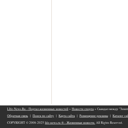
LIfe-News.Ru - Портал жизненных новостей
»
Новости спорта
» Скандал между "Зенит
Обратная связь
|
Поиск по сайту
|
Карта сайта
|
Размещение рекламы
|
Каталог са
COPYRIGHT © 2008-2025
life-news.ru ® - Жизненные новости.
All Rights Reserved.