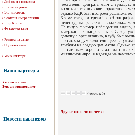
»
Любовь и отношения
постановят доиграть матч с тридцать
»
Школа здоровья
засчитали техническое поражение в мат
»
Это интересно
однако КДК был настроен решительно.
Кроме того, питерский клуб оштрафова
»
События и мероприятия
нецензурные речевки на стадионах, ког
»
Шоу бизнес
На видео с камер наблюдения видно, 
»
Фоторепортажи
задержаны и направлены в Северную с
должную организацию, клубу был выписа
»
Реклама на сайте
По словам руководителя пресс-службы 
трибуны на следующем матче. Однако апе
»
Обратная связь
Не слишком хорошо закончил питерски
миллионов евро, в надежде на чемпионс
»
Мы в Твиттере
Наши партнеры
Все о косметике
Новости криптовалют
(голосов: 0)
Другие новости по теме:
Новости партнеров