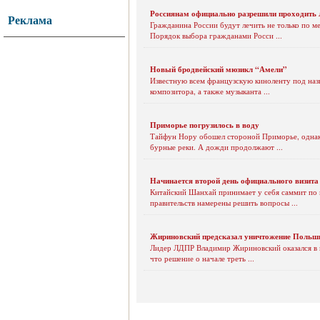
Россиянам официально разрешили проходить ле
Реклама
Гражданина России будут лечить не только по м
Порядок выбора гражданами Росси ...
Новый бродвейский мюзикл “Амели”
Известную всем французскую киноленту под наз
композитора, а также музыканта ...
Приморье погрузилось в воду
Тайфун Нору обошел стороной Приморье, однако
бурные реки. А дожди продолжают ...
Начинается второй день официального визита
Китайский Шанхай принимает у себя саммит по в
правительств намерены решить вопросы ...
Жириновский предсказал уничтожение Польши
Лидер ЛДПР Владимир Жириновский оказался в ц
что решение о начале треть ...