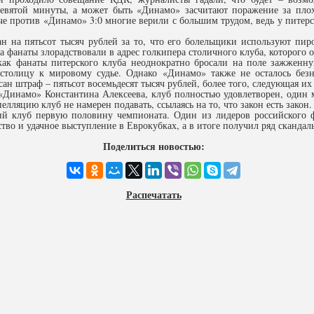
 девятой минуты, а может быть «Динамо» засчитают поражение за пло
че против «Динамо» 3:0 многие верили с большим трудом, ведь у питер
н на пятьсот тысяч рублей за то, что его болельщики используют пир
да фанаты злорадствовали в адрес голкипера столичного клуба, которого
как фанаты питерского клуба неоднократно бросали на поле зажженн
толицу к мировому судье. Однако «Динамо» также не осталось безна
н штраф – пятьсот восемьдесят тысяч рублей, более того, следующая их
«Динамо» Константина Алексеева, клуб полностью удовлетворен, один 
лляцию клуб не намерен подавать, ссылаясь на то, что закон есть закон.
й клуб первую половину чемпионата. Один из лидеров российского ф
тво и удачное выступление в Еврокубках, а в итоге получил ряд скандал
Поделиться новостью:
Распечатать