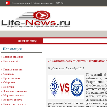
18+
|
Сделать стартовой
|
Добавить в избранное
|
RSS 2.0
Поиск по сайту:
Навигация
»
Главная страница
» Скандал между "Зенитом" и "Динамо"
»
Новое на сайте
Опубликовано: 23 ноября 2012
»
Главные новости
»
Скандалы
Питерский «З
«Динамо», та
»
Происшествия
Разразивший
»
Общество
футбольном би
»
Политика
оставаться пр
»
Финансы, экономика
На решение К
»
Мировые новости
о том, что ко
доказательств
»
Новости спорта
результате было получено достаточно су
»
Пикантные новости
В то время как за закрытыми дверям