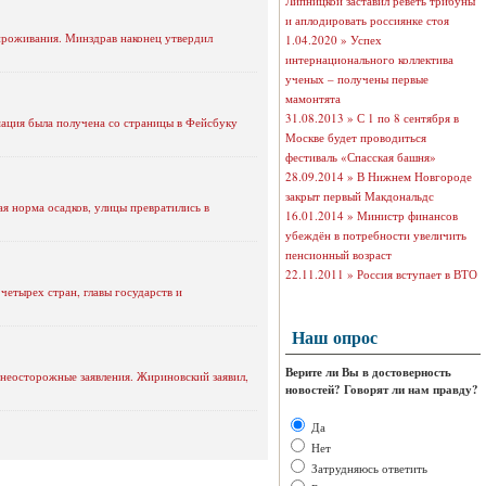
Липницкой заставил реветь трибуны
и аплодировать россиянке стоя
 проживания. Минздрав наконец утвердил
1.04.2020 »
Успех
интернационального коллектива
ученых – получены первые
мамонтята
31.08.2013 »
С 1 по 8 сентября в
ация была получена со страницы в Фейсбуку
Москве будет проводиться
фестиваль «Спасская башня»
28.09.2014 »
В Нижнем Новгороде
закрыт первый Макдональдс
я норма осадков, улицы превратились в
16.01.2014 »
Министр финансов
убеждён в потребности увеличить
пенсионный возраст
22.11.2011 »
Россия вступает в ВТО
четырех стран, главы государств и
Наш опрос
Верите ли Вы в достоверность
 неосторожные заявления. Жириновский заявил,
новостей? Говорят ли нам правду?
Да
Нет
Затрудняюсь ответить