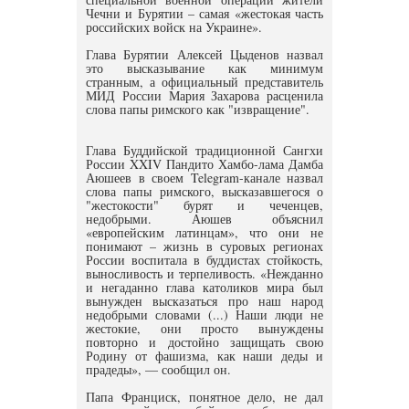
Чечни и Бурятии – самая «жестокая часть
российских войск на Украине».
Глава Бурятии Алексей Цыденов назвал
это высказывание как минимум
странным, а официальный представитель
МИД России Мария Захарова расценила
слова папы римского как "извращение".
Глава Буддийской традиционной Сангхи
России XXIV Пандито Хамбо-лама Дамба
Аюшеев в своем Telegram-канале назвал
слова папы римского, высказавшегося о
"жестокости" бурят и чеченцев,
недобрыми. Аюшев объяснил
«европейским латинцам», что они не
понимают – жизнь в суровых регионах
России воспитала в буддистах стойкость,
выносливость и терпеливость. «Нежданно
и негаданно глава католиков мира был
вынужден высказаться про наш народ
недобрыми словами (...) Наши люди не
жестокие, они просто вынуждены
повторно и достойно защищать свою
Родину от фашизма, как наши деды и
прадеды», — сообщил он.
Папа Франциск, понятное дело, не дал