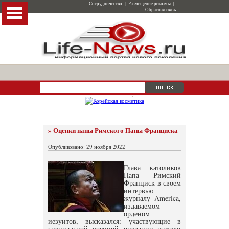
Сотрудничество
|
Размещение рекламы
|
Обратная связь
» Оценки папы Римского Папы Франциска
Опубликовано: 29 ноября 2022
Глава католиков
Папа Римский
Франциск в своем
интервью
журналу America,
издаваемом
орденом
иезуитов, высказался: участвующие в
специальной военной операции жители