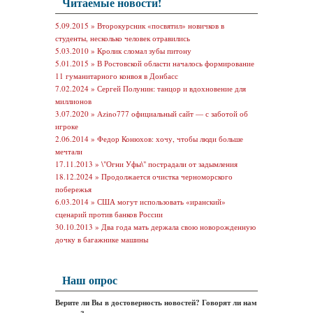
Читаемые новости!
5.09.2015 »
Второкурсник «посвятил» новичков в
студенты, несколько человек отравились
5.03.2010 »
Кролик сломал зубы питону
5.01.2015 »
В Ростовской области началось формирование
11 гуманитарного конвоя в Донбасс
7.02.2024 »
Сергей Полунин: танцор и вдохновение для
миллионов
3.07.2020 »
Azino777 официальный сайт — с заботой об
игроке
2.06.2014 »
Федор Конюхов: хочу, чтобы люди больше
мечтали
17.11.2013 »
\"Огни Уфы\" пострадали от задымления
18.12.2024 »
Продолжается очистка черноморского
побережья
6.03.2014 »
США могут использовать «иранский»
сценарий против банков России
30.10.2013 »
Два года мать держала свою новорожденную
дочку в багажнике машины
Наш опрос
Верите ли Вы в достоверность новостей? Говорят ли нам