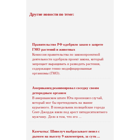
Другие новости по теме:
Правительство РФ одобрило закон о запрете
ГМО растений и животных
Комиссия правительства по законопроектной
деятельности одобрила проект закона, который
запрещает выращивать и разводить растения,
содержащие генно-модифицированные
организмы (ГМО).
Американец реанимировал соседку своим
детородным органом
В американском штате Юта произошел случай,
который мог бы претендовать на звание
курьезного. В понедельник полицейские города
Сент-Джордж взяли под арест пятидесятилетнего
мужчину. Дело в том, что его ...
Камчатка: Шивелуч выбрасывает пепел с
дымом на высоту 9 километров, за сутк ...