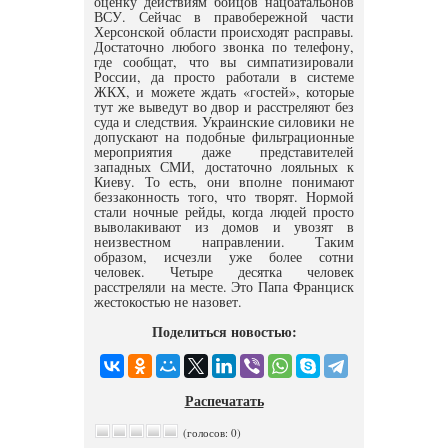
оценку действиям бойцов нацбатальонов
ВСУ. Сейчас в правобережной части
Херсонской области происходят расправы.
Достаточно любого звонка по телефону,
где сообщат, что вы симпатизировали
России, да просто работали в системе
ЖКХ, и можете ждать «гостей», которые
тут же выведут во двор и расстреляют без
суда и следствия. Украинские силовики не
допускают на подобные фильтрационные
мероприятия даже представителей
западных СМИ, достаточно лояльных к
Киеву. То есть, они вполне понимают
беззаконность того, что творят. Нормой
стали ночные рейды, когда людей просто
выволакивают из домов и увозят в
неизвестном направлении. Таким
образом, исчезли уже более сотни
человек. Четыре десятка человек
расстреляли на месте. Это Папа Франциск
жестокостью не назовет.
Поделиться новостью:
Распечатать
(голосов: 0)