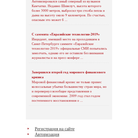
Активизировался самый северный из вулканов
Камчатки. Недавно Шивелуч, высота которого
более 3000 метров, выбросил три столба пепла и
дыма на высоту около 9 километров. По счастью,
опасным это может б ...
С саммита «Евразийские технологии-2019»
Инцидент, имевший место на проходившем в
Санкт-Петербурге саммите «Евразийские
технологии-2019» официальные СМИ попытались
замолчать, однако его не оставили без внимания
журналисты и на пресс-конфере ...
Завершился второй год мирового финансового
кризиса
Мировой финансовый кризис не только принес
колоссальные убытки большинству стран мира, но
и перевернул всеобщие представления о
современной экономике. 2009 год стал годом
постепенного восстановления о ...
Регистрация на сайте
Авторизация