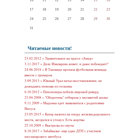
10
11
12
13
14
15
16
17
18
19
20
21
22
23
24
25
26
27
28
29
30
31
Читаемые новости!
23.02.2012 »
Удивительное на трассе «Амур»
3.11.2017 »
Дело Макларена живет, и даже побеждает?
24.06.2018 »
В Таиланде пропала футбольная команда
вместе с тренером
3.09.2013 »
Южный Урал начал восстановление, не
дожидаясь помощи из госказны
6.10.2012 »
Пенсионеры побили мировой рекорд
23.04.2008 »
"Оборотень" отбирала у москвичей жилье
9.11.2009 »
Мадонна едет знакомиться с родителями
Иисуса
23.05.2015 »
Катер налетел на опору железнодорожного
моста, загорелся и утонул. Есть жертвы
25.10.2009 »
Выстрелы из смуты
8.10.2017 »
Забайкалье: еще одно ДТП с участием
пассажирского автобуса