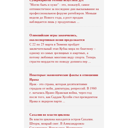
"Могло быть и хуже" - это, пожалуй, самое
оптимистичное за последние дни высказывание на
профессиональном форуме ритейлеров. Меньше
недели до Нового года, а рост продаж
наблюдается лишь у продуктовых ...
Олимпийские игры закончились,
околоспортивная возня продолжается
С 22 по 25 марта в Тюмени пройдет
заключительный этап Кубка мира по биатлону –
одному из самых зрелищных и азартных, а
потому любимых многими виду спорта. Теперь
страсти-мордасти по поводу допинга пер ...
Некоторые экономические факты в отношении
Ирака
Ирак - это страна, которая десятилетиями
страдала от войн, диктатуры, репрессий. В 1980
г. началась Ирано-Иракская война, через год
после того, как Саддам Хусейн стал президентом
Ирака и лидером парти ...
Сахалин во власти циклона
Во власти циклона находится остров Сахалин.
Шторм, мокрый снег. В Александровск-
Сахалинском, Невельском, Ногликском,