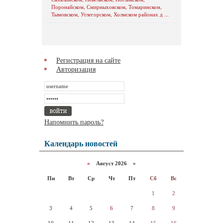
Поронайском, Смирныховском, Томаринском,
Тымовском, Углегорском, Холмском районах д ...
Регистрация на сайте
Авторизация
Напомнить пароль?
Календарь новостей
«
Август 2026 »
Пн
Вт
Ср
Чт
Пт
Сб
Вс
1
2
3
4
5
6
7
8
9