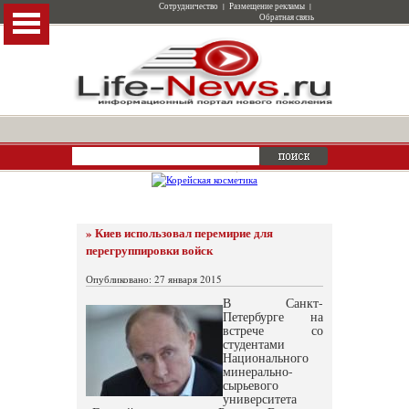
Сотрудничество
|
Размещение рекламы
|
Обратная связь
» Киев использовал перемирие для
перегруппировки войск
Опубликовано: 27 января 2015
В Санкт-
Петербурге на
встрече со
студентами
Национального
минерально-
сырьевого
университета