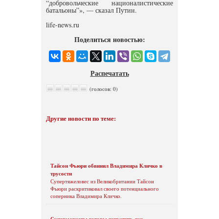
“добровольческие националистические
батальоны”», — сказал Путин.
life-news.ru
Поделиться новостью:
Распечатать
(голосов: 0)
Другие новости по теме:
Тайсон Фьюри обвинил Владимира Кличко в
трусости
Супертяжеловес из Великобритании Тайсон
Фьюри раскритиковал своего потенциального
соперника Владимира Кличко.
Супермаркеты готовы испустить дух