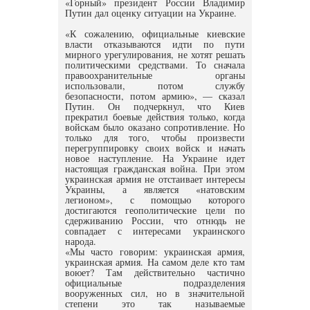
«Горный» президент России Владимир
Путин дал оценку ситуации на Украине.
«К сожалению, официальные киевские
власти отказываются идти по пути
мирного урегулирования, не хотят решать
политическими средствами. То сначала
правоохранительные органы
использовали, потом службу
безопасности, потом армию», — сказал
Путин. Он подчеркнул, что Киев
прекратил боевые действия только, когда
войскам было оказано сопротивление. Но
только для того, чтобы произвести
перегруппировку своих войск и начать
новое наступление. На Украине идет
настоящая гражданская война. При этом
украинская армия не отстаивает интересы
Украины, а является «натовским
легионом», с помощью которого
достигаются геополитические цели по
сдерживанию России, что отнюдь не
совпадает с интересами украинского
народа.
«Мы часто говорим: украинская армия,
украинская армия. На самом деле кто там
воюет? Там действительно частично
официальные подразделения
вооруженных сил, но в значительной
степени это так называемые