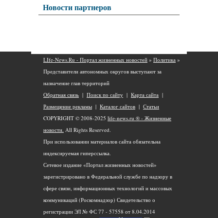
Новости партнеров
LIfe-News.Ru - Портал жизненных новостей
»
Политика
»
Представители автономных округов выступают за
назначение глав территорий
Обратная связь
|
Поиск по сайту
|
Карта сайта
|
Размещение рекламы
|
Каталог сайтов
|
Статьи
COPYRIGHT © 2008-2025
life-news.ru ® - Жизненные
новости.
All Rights Reserved.
При использовании материалов сайта обязательна
индексируемая гиперссылка.
Сетевое издание «Портал жизненных новостей»
зарегистрировано в Федеральной службе по надзору в
сфере связи, информационных технологий и массовых
коммуникаций (Роскомнадзор) Свидетельство о
регистрации ЭЛ № ФС 77 - 57558 от 8.04.2014