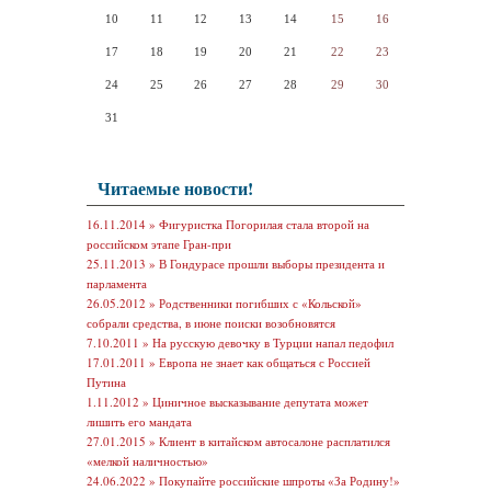
10
11
12
13
14
15
16
17
18
19
20
21
22
23
24
25
26
27
28
29
30
31
Читаемые новости!
16.11.2014 »
Фигуристка Погорилая стала второй на
российском этапе Гран-при
25.11.2013 »
В Гондурасе прошли выборы президента и
парламента
26.05.2012 »
Родственники погибших с «Кольской»
собрали средства, в июне поиски возобновятся
7.10.2011 »
На русскую девочку в Турции напал педофил
17.01.2011 »
Европа не знает как общаться с Россией
Путина
1.11.2012 »
Циничное высказывание депутата может
лишить его мандата
27.01.2015 »
Клиент в китайском автосалоне расплатился
«мелкой наличностью»
24.06.2022 »
Покупайте российские шпроты «За Родину!»