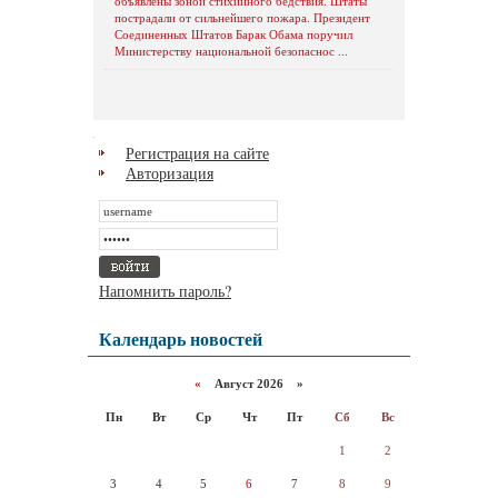
объявлены зоной стихийного бедствия. Штаты
пострадали от сильнейшего пожара. Президент
Соединенных Штатов Барак Обама поручил
Министерству национальной безопаснос ...
Регистрация на сайте
Авторизация
Напомнить пароль?
Календарь новостей
«
Август 2026 »
Пн
Вт
Ср
Чт
Пт
Сб
Вс
1
2
3
4
5
6
7
8
9