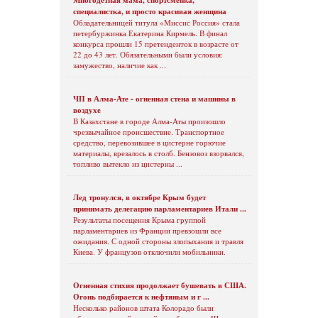
специалистка, и просто красивая женщина
Обладательницей титула «Миссис Россия» стала
петербуржинка Екатерина Кирмель. В финал
конкурса прошли 15 претенденток в возрасте от
22 до 43 лет. Обязательными были условия:
замужество, наличие как ...
ЧП в Алма-Ате - огненная стена и машины в
воздухе
В Казахстане в городе Алма-Аты произошло
чрезвычайное происшествие. Транспортное
средство, перевозившее в цистерне горючие
материалы, врезалось в столб. Бензовоз взорвался,
топливо вытекло из цистерны ...
Лед тронулся, в октябре Крым будет
принимать делегацию парламентариев Итали ...
Результаты посещения Крыма группой
парламентариев из Франции превзошли все
ожидания. С одной стороны злопыхания и травля
Киева. У французов отключили мобильники.
Огненная стихия продолжает бушевать в США.
Огонь подбирается к нефтяным и г ...
Несколько районов штата Колорадо были