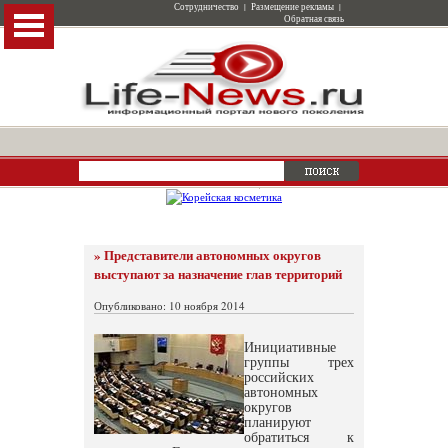
Сотрудничество
|
Размещение рекламы
|
Обратная связь
» Представители автономных округов
выступают за назначение глав территорий
Опубликовано: 10 ноября 2014
Инициативные
группы трех
российских
автономных
округов
планируют
обратиться к