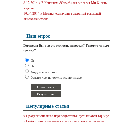
8.12.2014 »
В Ненецком АО разбился вертолет Ми-8, есть
жертвы
10.04.2014 »
Медики озадачены рекордной вспышкой
лихорадки Эбола
Наш опрос
Верите ли Вы в достоверность новостей? Говорят ли нам
правду?
Да
Нет
Затрудняюсь ответить
Больше чем положено мы не узнаем
Популярные статьи
»
Профессиональная переподготовка: путь к новой карьере
»
Выбор памятника — важное и ответственное решение