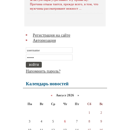
Причина отказа таится, прежде всего, в том, что
мужчины рассматривают нежност ...
Регистрация на сайте
Авторизация
Напомнить пароль?
Календарь новостей
«
Август 2026 »
Пн
Вт
Ср
Чт
Пт
Сб
Вс
1
2
3
4
5
6
7
8
9