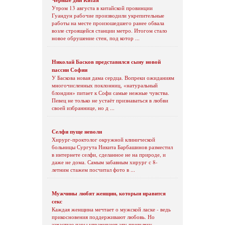
Утром 13 августа в китайской провинции
Гуандун рабочие производили укрепительные
работы на месте произошедшего ранее обвала
возле строящейся станции метро. Итогом стало
новое обрушение стен, под котор ...
Николай Басков представился сыну новой
пассии Софии
У Баскова новая дама сердца. Вопреки ожиданиям
многочисленных поклонниц, «натуральный
блондин» питает к Софи самые нежные чувства.
Певец не только не устаёт признаваться в любви
своей избраннице, но д ...
Селфи пуще неволи
Хирург-проктолог окружной клинической
больницы Сургута Никита Барбашинов разместил
в интернете селфи, сделанное не на природе, и
даже не дома. Самым забавным хирург с 8-
летним стажем посчитал фото в ...
Мужчины любят женщин, которыи нравится
секс
Каждая женщина мечтает о мужской ласке - ведь
прикосновения поддерживают любовь. Но
зачастую пары утрачивают эту привычку.