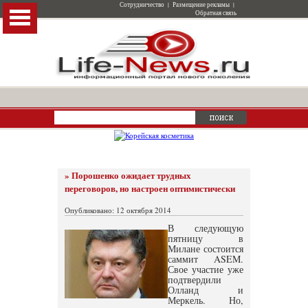
Сотрудничество
|
Размещение рекламы
|
Обратная связь
» Порошенко ожидает трудных
переговоров, но настроен оптимистически
Опубликовано: 12 октября 2014
В следующую
пятницу в
Милане состоится
саммит ASEM.
Свое участие уже
подтвердили
Олланд и
Меркель. Но,