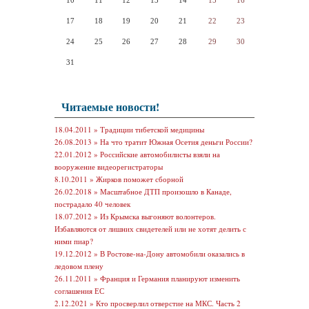
10
11
12
13
14
15
16
17
18
19
20
21
22
23
24
25
26
27
28
29
30
31
Читаемые новости!
18.04.2011 »
Традиции тибетской медицины
26.08.2013 »
На что тратит Южная Осетия деньги России?
22.01.2012 »
Российские автомобилисты взяли на
вооружение видеорегистраторы
8.10.2011 »
Жирков поможет сборной
26.02.2018 »
Масштабное ДТП произошло в Канаде,
пострадало 40 человек
18.07.2012 »
Из Крымска выгоняют волонтеров.
Избавляются от лишних свидетелей или не хотят делить с
ними пиар?
19.12.2012 »
В Ростове-на-Дону автомобили оказались в
ледовом плену
26.11.2011 »
Франция и Германия планируют изменить
соглашения ЕС
2.12.2021 »
Кто просверлил отверстие на МКС. Часть 2