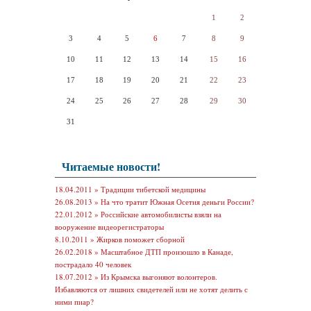
1
2
3
4
5
6
7
8
9
10
11
12
13
14
15
16
17
18
19
20
21
22
23
24
25
26
27
28
29
30
31
Читаемые новости!
18.04.2011 »
Традиции тибетской медицины
26.08.2013 »
На что тратит Южная Осетия деньги России?
22.01.2012 »
Российские автомобилисты взяли на
вооружение видеорегистраторы
8.10.2011 »
Жирков поможет сборной
26.02.2018 »
Масштабное ДТП произошло в Канаде,
пострадало 40 человек
18.07.2012 »
Из Крымска выгоняют волонтеров.
Избавляются от лишних свидетелей или не хотят делить с
ними пиар?