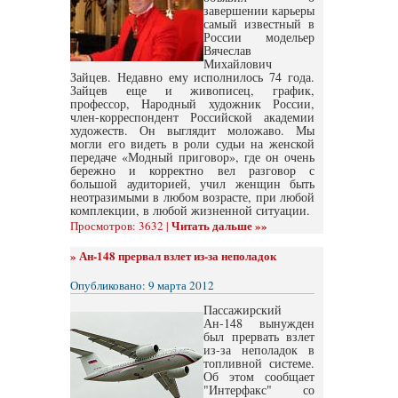
завершении карьеры
самый известный в
России модельер
Вячеслав
Михайлович
Зайцев. Недавно ему исполнилось 74 года.
Зайцев еще и живописец, график,
профессор, Народный художник России,
член-корреспондент Российской академии
художеств. Он выглядит моложаво. Мы
могли его видеть в роли судьи на женской
передаче «Модный приговор», где он очень
бережно и корректно вел разговор с
большой аудиторией, учил женщин быть
неотразимыми в любом возрасте, при любой
комплекции, в любой жизненной ситуации.
Читать дальше »»
Просмотров: 3632 |
»
Ан-148 прервал взлет из-за неполадок
Опубликовано: 9 марта 2012
Пассажирский
Ан-148 вынужден
был прервать взлет
из-за неполадок в
топливной системе.
Об этом сообщает
"Интерфакс" со