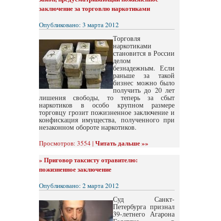
заключение за торговлю наркотиками
Опубликовано: 3 марта 2012
Торговля
наркотиками
становится в России
делом
безнадежным. Если
раньше за такой
бизнес можно было
получить до 20 лет
лишения свободы, то теперь за сбыт
наркотиков в особо крупном размере
торговцу грозит пожизненное заключение и
конфискация имущества, полученного при
незаконном обороте наркотиков.
Читать дальше »»
Просмотров: 3554 |
»
Приговор таксисту отравителю:
пожизненное заключение
Опубликовано: 2 марта 2012
Суд Санкт-
Петербурга признал
39-летнего Агарона