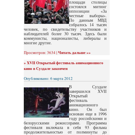
площади столицы
состоялся митинг
оппозиции «За
честные выборы».
По данным МВД
собралось 14 тысяч
человек, по свидетельству участников и
наблюдателей более 30 тысяч. Здесь были
коммунисты, националисты, либералы и
многие другие.
Читать дальше »»
Просмотров: 3634 |
»
XVII Открытый фестиваль анимационного
кино в Суздале закончен
Опубликовано: 6 марта 2012
В Суздале
завершился XVII
Открытый
фестиваль
анимационного
кино. Он был
основан еще в 1996
году российскими и
белорусскими режиссерами. Программа
фестиваля включала в себя 93 фильма
продолжительностью от полминуты до