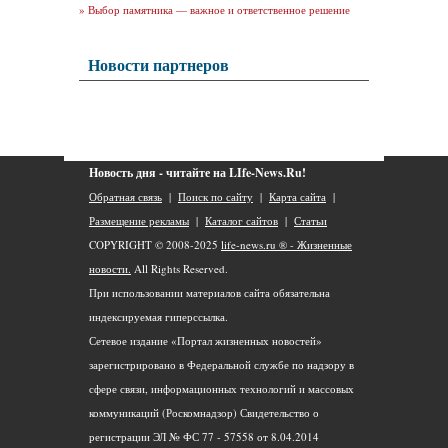
»
Выбор памятника — важное и ответственное решение
Новости партнеров
Новость дня - читайте на LIfe-News.Ru!
Обратная связь
|
Поиск по сайту
|
Карта сайта
|
Размещение рекламы
|
Каталог сайтов
|
Статьи
COPYRIGHT © 2008-2025
life-news.ru ® - Жизненные
новости.
All Rights Reserved.
При использовании материалов сайта обязательна
индексируемая гиперссылка.
Сетевое издание «Портал жизненных новостей»
зарегистрировано в Федеральной службе по надзору в
сфере связи, информационных технологий и массовых
коммуникаций (Роскомнадзор) Свидетельство о
регистрации ЭЛ № ФС 77 - 57558 от 8.04.2014