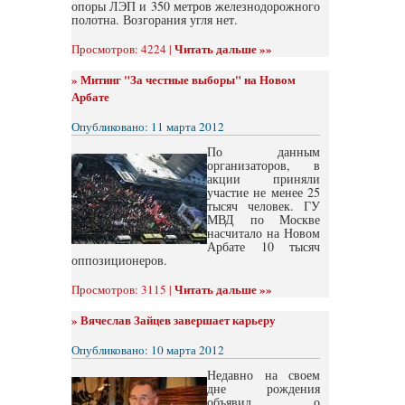
опоры ЛЭП и 350 метров железнодорожного
полотна. Возгорания угля нет.
Читать дальше »»
Просмотров: 4224 |
»
Митинг "За честные выборы" на Новом
Арбате
Опубликовано: 11 марта 2012
По данным
организаторов, в
акции приняли
участие не менее 25
тысяч человек. ГУ
МВД по Москве
насчитало на Новом
Арбате 10 тысяч
оппозиционеров.
Читать дальше »»
Просмотров: 3115 |
»
Вячеслав Зайцев завершает карьеру
Опубликовано: 10 марта 2012
Недавно на своем
дне рождения
объявил о