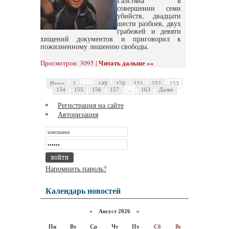
Галстяна в
совершении семи
убийств, двадцати
шести разбоев, двух
грабежей и девяти
хищений документов и приговорил к
пожизненному лишению свободы.
Читать дальше »»
Просмотров: 3095 |
Назад
1
...
149
150
151
152
153
154
155
156
157
...
163
Далее
Регистрация на сайте
Авторизация
Напомнить пароль?
Календарь новостей
«
Август 2026 »
Пн
Вт
Ср
Чт
Пт
Сб
Вс