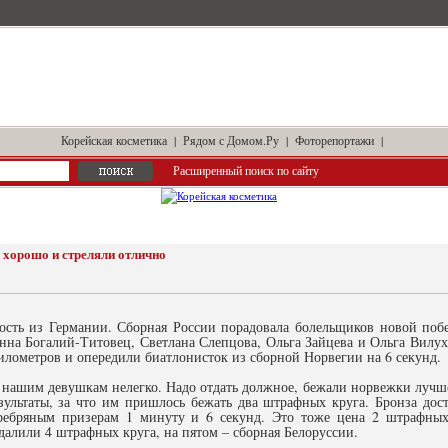
Корейская косметика
|
Рядом с Домом.Ру
|
Фоторепортажи
|
Расширенный поиск по сайту
 хорошо и стреляли отлично
ость из Германии. Сборная России порадовала болельщиков новой поб
Анна Богалий-Титовец, Светлана Слепцова, Ольга Зайцева и Ольга Вилу
километров и опередили биатлонисток из сборной Норвегии на 6 секунд.
 нашим девушкам нелегко. Надо отдать должное, бежали норвежки лучше
зультаты, за что им пришлось бежать два штрафных круга. Бронза дос
ребряным призерам 1 минуту и 6 секунд. Это тоже цена 2 штрафных 
далили 4 штрафных круга, на пятом – сборная Белоруссии.