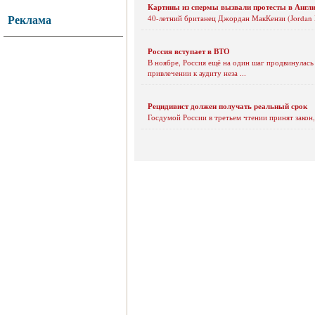
Картины из спермы вызвали протесты в Англ
Реклама
40-летний британец Джордан МакКензи (Jordan 
Россия вступает в ВТО
В ноябре, Россия ещё на один шаг продвинулась
привлечении к аудиту неза ...
Рецидивист должен получать реальный срок
Госдумой России в третьем чтении принят закон