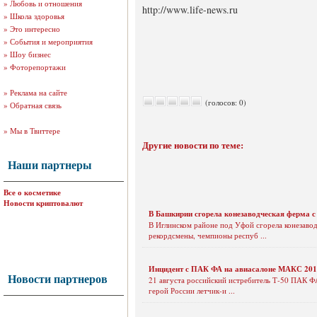
»
Любовь и отношения
http://www.life-news.ru
»
Школа здоровья
»
Это интересно
»
События и мероприятия
»
Шоу бизнес
»
Фоторепортажи
»
Реклама на сайте
(голосов: 0)
»
Обратная связь
»
Мы в Твиттере
Другие новости по теме:
Наши партнеры
Все о косметике
Новости криптовалют
В Башкирии сгорела конезаводческая ферма 
В Иглинском районе под Уфой сгорела конезавод
рекордсмены, чемпионы респуб ...
Инцидент с ПАК ФА на авиасалоне МАКС 20
Новости партнеров
21 августа российский истребитель Т-50 ПАК ФА
герой России летчик-и ...