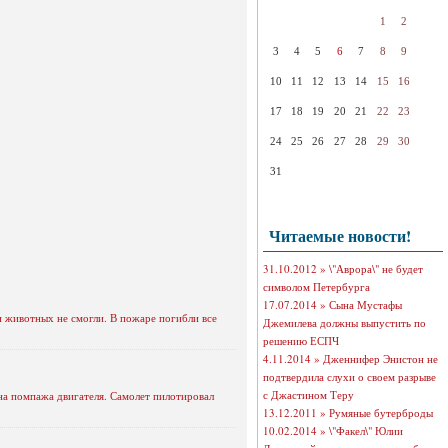
1
2
3
4
5
6
7
8
9
10
11
12
13
14
15
16
17
18
19
20
21
22
23
24
25
26
27
28
29
30
31
Читаемые новости!
31.10.2012 »
\"Аврора\" не будет
символом Петербурга
17.07.2014 »
Сына Мустафы
и животных не смогли. В пожаре погибли все
Джемилева должны выпустить по
решению ЕСПЧ
4.11.2014 »
Дженнифер Энистон не
подтвердила слухи о своем разрыве
с Джастином Теру
на помпажа двигателя. Самолет пилотировал
13.12.2011 »
Румяные бутерброды
10.02.2014 »
\"Факел\" Юлии