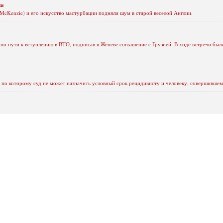
ии
McKenzie) и его искусство мастурбации подняли шум в старой веселой Англии.
 по пути к вступлению в ВТО, подписав в Женеве соглашение с Грузией. В ходе встречи бы
, по которому суд не может назначить условный срок рецидивисту и человеку, совершившем