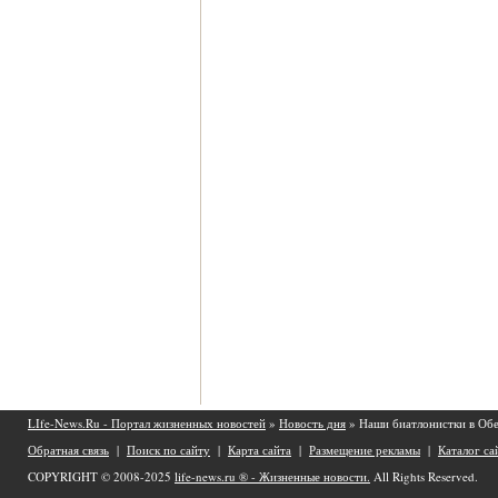
LIfe-News.Ru - Портал жизненных новостей
»
Новость дня
» Наши биатлонистки в Обе
Обратная связь
|
Поиск по сайту
|
Карта сайта
|
Размещение рекламы
|
Каталог са
COPYRIGHT © 2008-2025
life-news.ru ® - Жизненные новости.
All Rights Reserved.