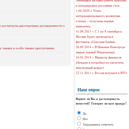
Липницкой заставил реветь трибуны
и аплодировать россиянке стоя
1.04.2020 »
Успех
интернационального коллектива
ученых – получены первые
ли достигнуты двусторонние договоренности о
мамонтята
31.08.2013 »
С 1 по 8 сентября в
Москве будет проводиться
фестиваль «Спасская башня»
28.09.2014 »
В Нижнем Новгороде
у тяжкое и особо тяжкое преступление.
закрыт первый Макдональдс
16.01.2014 »
Министр финансов
убеждён в потребности увеличить
пенсионный возраст
22.11.2011 »
Россия вступает в ВТО
Наш опрос
Верите ли Вы в достоверность
новостей? Говорят ли нам правду?
Да
Нет
Затрудняюсь ответить