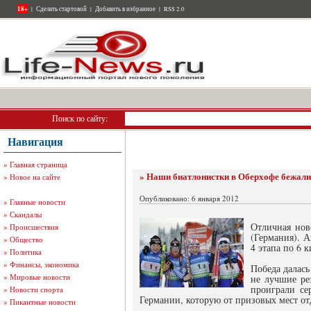
18+
|
Сделать стартовой
|
Добавить в избранное
|
RSS 2.0
Поиск по сайту:
Навигация
»
Главная страница
» Наши биатлонистки в Оберхофе бежали
»
Новое на сайте
Опубликовано: 6 января 2012
»
Главные новости
»
Скандалы
Отличная нов
»
Происшествия
(Германия). 
»
Общество
4 этапа по 6 
»
Политика
»
Финансы, экономика
Победа далась
»
Мировые новости
не лучшие ре
проиграли се
»
Новости спорта
Германии, которую от призовых мест от
»
Пикантные новости