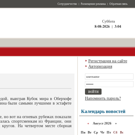
Сотрудничество
|
Размещение рекламы
|
Обратная связь
Суббота
8-08-2026
|
3:04
Регистрация на сайте
Авторизация
Напомнить пароль?
едой, выиграв Кубок мира в Оберхофе
хина были самыми лучшими в эстафете
Календарь новостей
, но вот на огневых рубежах показали
талась спортсменкам из Франции, они
«
Август 2026 »
кругов. На четвертом месте сборная
Пн
Вт
Ср
Чт
Пт
Сб
Вс